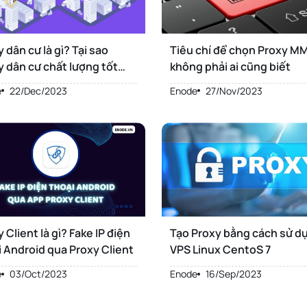
 dân cư là gì? Tại sao
Tiêu chí để chọn Proxy M
y dân cư chất lượng tốt
không phải ai cũng biết
Proxy Datacenter
e
22/Dec/2023
Enode
27/Nov/2023
 Client là gì? Fake IP điện
Tạo Proxy bằng cách sử d
i Android qua Proxy Client
VPS Linux CentoS 7
e
03/Oct/2023
Enode
16/Sep/2023