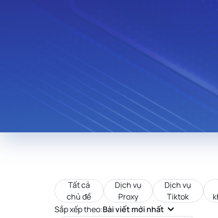
Thailand
Hungary
Lebanon
Zambia
Uruguay
South Africa
New Zealand
Andorra
Morocco
Libya
Iraq
Tất cả
Dịch vụ
Dịch vụ
chủ đề
Proxy
Tiktok
k
Sắp xếp theo:
Bài viết mới nhất