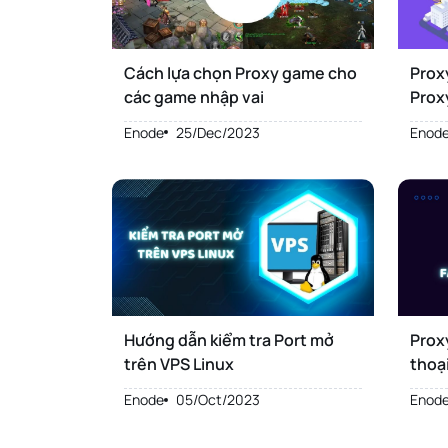
Cách lựa chọn Proxy game cho
Proxy
các game nhập vai
Prox
hơn 
Enode
25/Dec/2023
Enod
Hướng dẫn kiểm tra Port mở
Proxy
trên VPS Linux
thoạ
Enode
05/Oct/2023
Enod