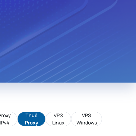
Monaco
Venezuela
n
Bolivia
Kenya
Serbia
Slovenia
Liberia
Mexico
Cuba
Bulgaria
Slovakia
Cyprus
edonia
Jordan
Cambodia
Bosnia And
a
Luxembourg
Herzegovina
Tunisia
Tanzania
g
Taiwan
Korea
Nigeria
Việt Nam
Proxy
Thuê
VPS
VPS
IPv4
Proxy
Linux
Windows