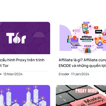
cấu hình Proxy trên trình
Affiliate là gì? Affiliate cù
t Tor
ENODE và những quyền lợi
bạn
e
13/Mar/2024
Enode
17/Jan/2024