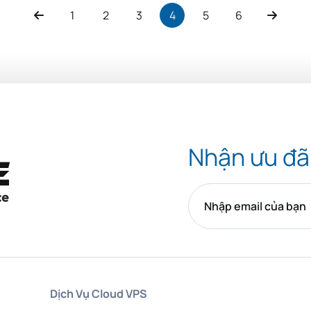
1
2
3
4
5
6
Nhận ưu đã
Dịch Vụ Cloud VPS