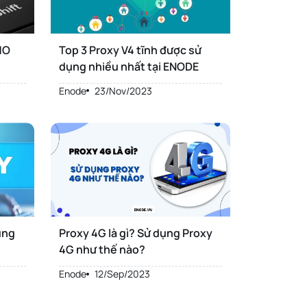
MO
Top 3 Proxy V4 tĩnh được sử
dụng nhiều nhất tại ENODE
Enode
23/Nov/2023
ụng
Proxy 4G là gì? Sử dụng Proxy
4G như thế nào?
Enode
12/Sep/2023