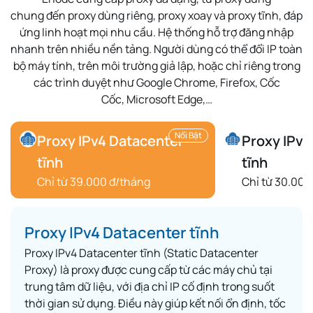
chung
đến
proxy dùng riêng
,
proxy xoay
và
proxy tĩnh
, đáp
ứng linh hoạt mọi nhu cầu. Hệ thống hỗ trợ
đăng nhập
nhanh
trên nhiều nền tảng. Người dùng có thể
đổi IP toàn
bộ máy tính
, trên môi trường
giả lập
, hoặc chỉ riêng trong
các trình duyệt như
Google Chrome
,
Firefox
,
Cốc
Cốc
,
Microsoft Edge
,…
Nổi Bật
Proxy IPv4 Datacenter
Proxy IPv6
tĩnh
tĩnh
Chỉ từ 39.000 đ/tháng
Chỉ từ 30.000
Proxy IPv4 Datacenter tĩnh
Proxy IPv4 Datacenter tĩnh (Static Datacenter
Proxy) là proxy được cung cấp từ các máy chủ tại
trung tâm dữ liệu, với địa chỉ IP cố định trong suốt
thời gian sử dụng. Điều này giúp kết nối ổn định, tốc