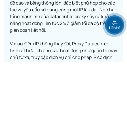
độ cao và băng thông lớn, đặc biệt phù hợp cho các
tác vụ yêu cầu sử dụng cùng một IP lâu dài. Nhờ hạ
tầng mạnh mẽ của datacenter, proxy này có khả
năng hoạt động liên tục 24/7, giảm tối đa độ trễ và
Liên hệ
gián đoạn kết nối.
Với ưu điểm IP không thay đổi, Proxy Datacenter
tĩnh rất hữu ích cho các hoạt động như quản trị máy
chủ từ xa, truy cập dịch vụ chỉ cho phép IP cố định,
chạy phần mềm cần nhận diện IP ổn định. Loại
proxy này cũng được nhiều doanh nghiệp lựa chọn
khi muốn duy trì danh tính và tránh rủi ro bị đánh
dấu như một nguồn truy cập bất thường.
Khám phá ngay