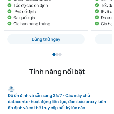
Tốc độ cao ổn định
Tốc đ
IPv6 cố định
IP kh
Đa quốc gia
IP cố
Gia hạn hàng tháng
Giao
Dùng thử ngay
Tính năng nổi bật
Độ ổn định và sẵn sàng 24/7 - Các máy chủ
datacenter hoạt động liên tục, đảm bảo proxy luôn
ổn định và có thể truy cập bất kỳ lúc nào.