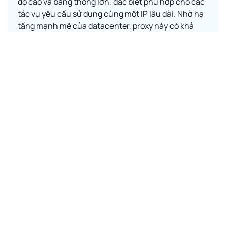
độ cao và băng thông lớn, đặc biệt phù hợp cho các
tác vụ yêu cầu sử dụng cùng một IP lâu dài. Nhờ hạ
tầng mạnh mẽ của datacenter, proxy này có khả
năng hoạt động liên tục 24/7, giảm tối đa độ trễ và
gián đoạn kết nối.
Với ưu điểm IP không thay đổi, Proxy Datacenter
tĩnh rất hữu ích cho các hoạt động như quản trị máy
chủ từ xa, truy cập dịch vụ chỉ cho phép IP cố định,
chạy phần mềm cần nhận diện IP ổn định. Loại
proxy này cũng được nhiều doanh nghiệp lựa chọn
khi muốn duy trì danh tính và tránh rủi ro bị đánh
dấu như một nguồn truy cập bất thường.
Khám phá ngay
Tham khảo Proxy
quốc gia khác