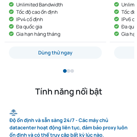
Unlimited Bandwidth
Unlimi
Tốc độ cao ổn định
Tốc độ
IPv6 cố định
IP khôn
Đa quốc gia
IP cố 
Gia hạn hàng tháng
Giao t
Dùng thử ngay
Tính năng nổi bật
Độ ổn định và sẵn sàng 24/7 - Các máy chủ
datacenter hoạt động liên tục, đảm bảo proxy luôn
ổn định và có thể truy cập bất kỳ lúc nào.