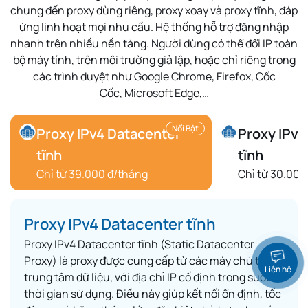
chung
đến
proxy dùng riêng
,
proxy xoay
và
proxy tĩnh
, đáp
ứng linh hoạt mọi nhu cầu. Hệ thống hỗ trợ
đăng nhập
nhanh
trên nhiều nền tảng. Người dùng có thể
đổi IP toàn
bộ máy tính
, trên môi trường
giả lập
, hoặc chỉ riêng trong
các trình duyệt như
Google Chrome
,
Firefox
,
Cốc
Cốc
,
Microsoft Edge
,…
Nổi Bật
Proxy IPv4 Datacenter
Proxy IPv6
tĩnh
tĩnh
Chỉ từ 39.000 đ/tháng
Chỉ từ 30.000
Proxy IPv4 Datacenter tĩnh
Proxy IPv4 Datacenter tĩnh (Static Datacenter
Proxy) là proxy được cung cấp từ các máy chủ tại
Liên hệ
trung tâm dữ liệu, với địa chỉ IP cố định trong suốt
thời gian sử dụng. Điều này giúp kết nối ổn định, tốc