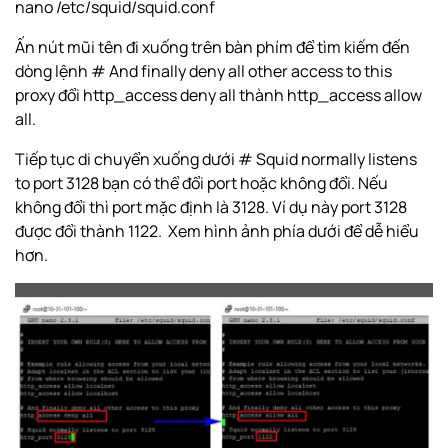
nano /etc/squid/squid.conf
Ấn nút mũi tên đi xuống trên bàn phím để tìm kiếm đến
dòng lệnh # And finally deny all other access to this
proxy đổi http_access deny all thành http_access allow
all.
Tiếp tục di chuyển xuống dưới # Squid normally listens
to port 3128 bạn có thể đổi port hoặc không đổi. Nếu
không đổi thì port mặc định là 3128. Ví dụ này port 3128
được đổi thành 1122. Xem hình ảnh phía dưới để dễ hiểu
hơn.