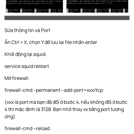
Sửa thông tin và Port
Ấn Ctrl + X, chọn Y để lưu lại file nhấn enter
Khởi động lại squid:
service squid restart
Mở firewall:
firewall-cmd --permanent --add-port=xxx/tcp
(xxx là port mà bạn đã đổi ở bước 4, nếu không đổi ở bước
4 thì mặc định là 3128. Bạn nhớ thay xx bằng port tương
ứng)
firewall-cmd --reload