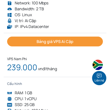
Network: 100 Mbps
Bandwidth: 2 TB
OS: Linux
Vị trí: Ai Cập
IP: IPv4 Datacenter
Bảng giá VPS Ai Cập
VPS Nam Phi
239.000
vnđ/tháng
Liên hệ
Cấu hình
RAM: 1 GB
CPU: 1 vCPU
SSD: 25 GB