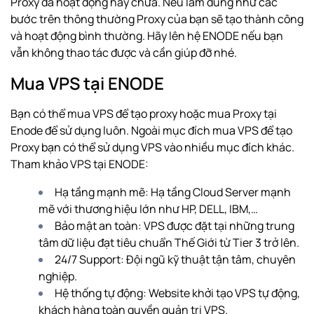
Proxy đã hoạt động hay chưa. Nếu làm đúng như các
bước trên thông thường Proxy của bạn sẽ tạo thành công
và hoạt động bình thường. Hãy lên hệ ENODE nếu bạn
vẫn không thao tác được và cần giúp đỡ nhé.
Mua VPS tại ENODE
Bạn có thể mua VPS để tạo proxy hoặc
mua Proxy
tại
Enode để sử dụng luôn. Ngoài mục đích mua VPS để tạo
Proxy bạn có thể sử dụng VPS vào nhiều mục đích khác.
Tham khảo VPS tại ENODE:
Hạ tầng mạnh mẽ: Hạ tầng Cloud Server mạnh
mẽ với thương hiệu lớn như HP, DELL, IBM,…
Bảo mật an toàn: VPS được đặt tại những trung
tâm dữ liệu đạt tiêu chuẩn Thế Giới từ Tier 3 trở lên.
24/7 Support: Đội ngũ kỹ thuật tận tâm, chuyên
nghiệp.
Hệ thống tự động: Website khởi tạo VPS tự động,
khách hàng toàn quyền quản trị VPS.