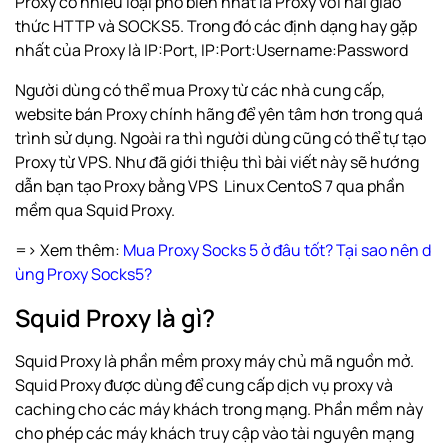
Proxy có nhiều loại phổ biến nhất là Proxy với hai giao
thức HTTP và SOCKS5. Trong đó các định dạng hay gặp
nhất của Proxy là IP:Port, IP:Port:Username:Password
Người dùng có thể mua Proxy từ các nhà cung cấp,
website bán Proxy chính hãng để yên tâm hơn trong quá
trình sử dụng. Ngoài ra thì người dùng cũng có thể tự tạo
Proxy từ VPS. Như đã giới thiệu thì bài viết này sẽ hướng
dẫn bạn tạo Proxy bằng VPS Linux CentoS 7 qua phần
mềm qua Squid Proxy.
=> Xem thêm:
Mua Proxy Socks 5 ở đâu tốt? Tại sao nên d
ùng Proxy Socks5?
Squid Proxy là gì?
Squid Proxy là phần mềm proxy máy chủ mã nguồn mở.
Squid Proxy được dùng để cung cấp dịch vụ proxy và
caching cho các máy khách trong mạng. Phần mềm này
cho phép các máy khách truy cập vào tài nguyên mạng