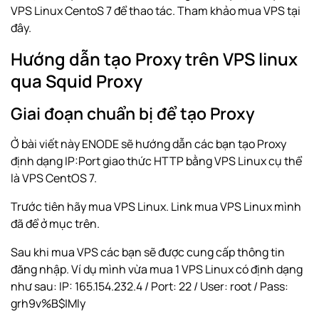
VPS Linux CentoS 7 để thao tác. Tham khảo
mua VPS tại
đây
.
Hướng dẫn tạo Proxy trên VPS linux
qua Squid Proxy
Giai đoạn chuẩn bị để tạo Proxy
Ở bài viết này ENODE sẽ hướng dẫn các bạn tạo Proxy
định dạng IP:Port giao thức HTTP bằng VPS Linux cụ thể
là VPS CentOS 7.
Trước tiên hãy mua VPS Linux. Link mua VPS Linux mình
đã để ở mục trên.
Sau khi mua VPS các bạn sẽ được cung cấp thông tin
đăng nhập. Ví dụ mình vừa mua 1 VPS Linux có định dạng
như sau: IP: 165.154.232.4 / Port: 22 / User: root / Pass:
grh9v%B$|Mly