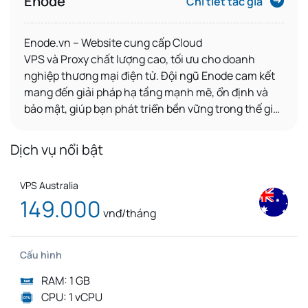
Enode
Chi tiết tác giả
Enode.vn – Website
cung cấp
Cloud
VPS
và
Proxy
chất lượng cao, tối ưu cho
doanh
nghiệp thương mại điện tử
. Đội ngũ Enode cam kết
mang đến giải pháp hạ tầng mạnh mẽ, ổn định và
bảo mật, giúp bạn phát triển bền vững trong thế giới
số.
Dịch vụ nổi bật
VPS Australia
149.000
vnđ/tháng
Cấu hình
RAM: 1 GB
CPU: 1 vCPU