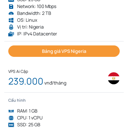
Network: 100 Mbps
Bandwidth: 2 TB
OS: Linux
Vị trí: Nigeria
IP: IPv4 Datacenter
Bảng giá VPS Nigeria
VPS Ai Cập
239.000
vnđ/tháng
Cấu hình
RAM: 1 GB
CPU: 1 vCPU
SSD: 25 GB