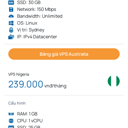
SSD: 30 GB
Network: 150 Mbps
Bandwidth: Unlimited
OS: Linux
Vị trí: Sydney
IP: IPv4 Datacenter
Bảng giá VPS Australia
VPS Nigeria
239.000
vnđ/tháng
Cấu hình
RAM: 1 GB
CPU: 1 vCPU
SSD: 25 GB