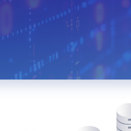
Algeria
Egypt
Iceland
Austria
Turkmenistan
Uzbekista
Mongolia
Malaysia
Paraguay
Albania
Jamaica
Israel
Sri Lanka
Madagascar
Nepal
Costa Rica
Kyrgyzstan
Croatia
Saudi Arabia
Bahamas
North Mac
Montenegro
Malta
Guatemal
Ethiopia
Ivory Coast
Cameroon
South Sudan
Denmark
Hong Kon
Iran
Pakistan
Tajikistan