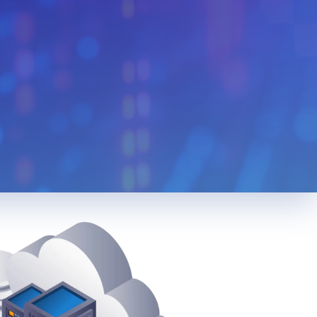
Monaco
Venezuela
n
Bolivia
Kenya
Serbia
Slovenia
Liberia
Mexico
Cuba
Bulgaria
Slovakia
Cyprus
edonia
Jordan
Cambodia
Bosnia And
a
Luxembourg
Herzegovina
Tunisia
Tanzania
g
Taiwan
Korea
Nigeria
Việt Nam