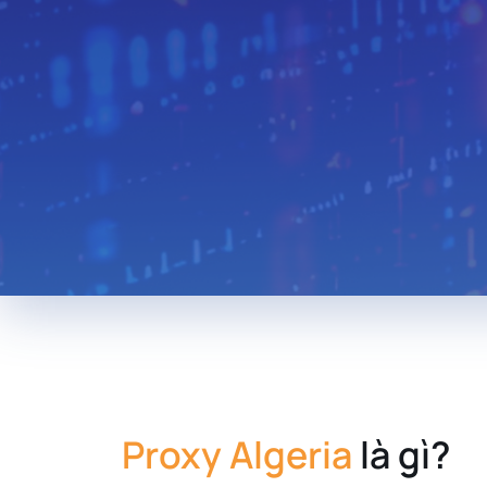
Thailand
Hungary
Lebanon
Zambia
Uruguay
South Africa
New Zealand
Andorra
Morocco
Libya
Iraq
Proxy Algeria
là gì?