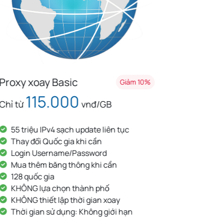
Proxy xoay Professional
Proxy 
Giảm 10%
159.000
Chỉ từ
vnđ/GB
Chỉ từ
200 triệu IPv4, IPv6 mới liên tục
90 tri
Thay đổi Quốc gia khi cần
Thay 
Login Username/Password
Login
Mua thêm băng thông khi cần
Mua t
167 quốc gia
142 q
Lựa chọn thành phố
Lựa c
Thiết lập thời gian xoay
Thiết 
Thời gian sử dụng: Không giới hạn
Thời 