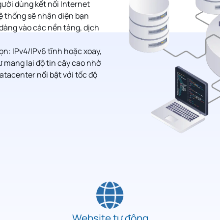
gười dùng kết nối Internet
 hệ thống sẽ nhận diện bạn
ễ dàng vào các nền tảng, dịch
ọn: IPv4/IPv6 tĩnh hoặc xoay,
ư mang lại độ tin cậy cao nhờ
datacenter nổi bật với tốc độ
Website tự động