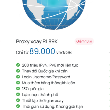
Proxy xoay Basic
Giảm 10%
115.000
Chỉ từ
vnđ/GB
55 triệu IPv4 sạch update liên tục
Thay đổi Quốc gia khi cần
Login Username/Password
Mua thêm băng thông khi cần
128 quốc gia
KHÔNG lựa chọn thành phố
KHÔNG thiết lập thời gian xoay
Thời gian sử dụng: Không giới hạn