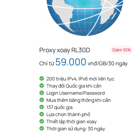
Proxy xoay RL89K
Giảm 10%
Giảm 10%
89.000
 ngày
Chỉ từ
vnđ/GB
c
200 triệu IPv4, IPv6 mới liên tục
Thay đổi Quốc gia khi cần
Login Username/Password
Mua thêm băng thông khi cần
137 quốc gia
Lựa chọn thành phố
Thiết lập thời gian xoay
Thời gian sử dụng: Không giới hạn