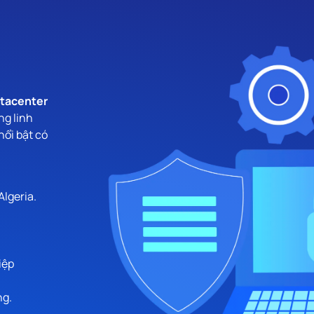
tacenter
ng linh
nổi bật có
Algeria.
iệp
ng.