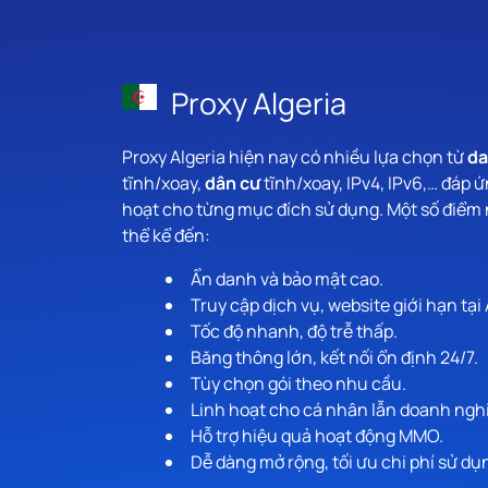
Proxy Algeria
Proxy Algeria hiện nay có nhiều lựa chọn từ
da
tĩnh/xoay,
dân cư
tĩnh/xoay, IPv4, IPv6,… đáp ứ
hoạt cho từng mục đích sử dụng. Một số điểm 
thể kể đến:
Ẩn danh và bảo mật cao.
Truy cập dịch vụ, website giới hạn tại 
Tốc độ nhanh, độ trễ thấp.
Băng thông lớn, kết nối ổn định 24/7.
Tùy chọn gói theo nhu cầu.
Linh hoạt cho cá nhân lẫn doanh ngh
Hỗ trợ hiệu quả hoạt động MMO.
Dễ dàng mở rộng, tối ưu chi phí sử dụ