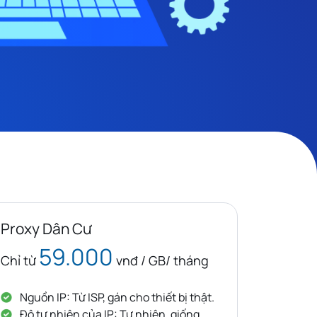
Proxy Dân Cư
59.000
Chỉ từ
vnđ / GB/ tháng
Nguồn IP: Từ ISP, gán cho thiết bị thật.
Độ tự nhiên của IP: Tự nhiên, giống