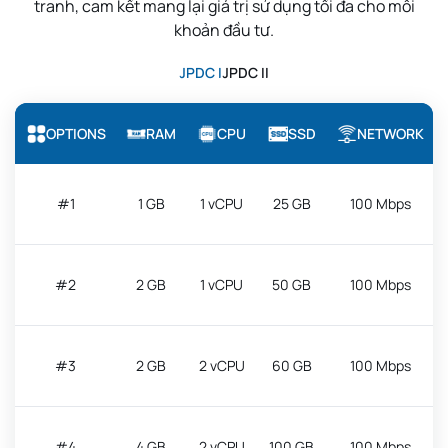
tranh, cam kết mang lại giá trị sử dụng tối đa cho mỗi
khoản đầu tư.
JPDC I
JPDC II
OPTIONS
RAM
CPU
SSD
NETWORK
#1
1 GB
1 vCPU
25 GB
100 Mbps
#2
2 GB
1 vCPU
50 GB
100 Mbps
#3
2 GB
2 vCPU
60 GB
100 Mbps
#4
4 GB
2 vCPU
100 GB
100 Mbps