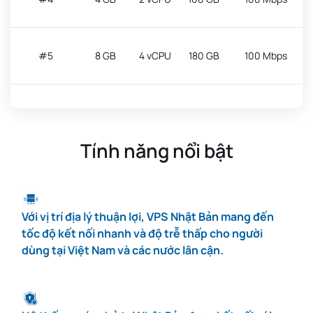
#5
8 GB
4 vCPU
180 GB
100 Mbps
#6
12 GB
4 vCPU
260 GB
100 Mbps
Tính năng nổi bật
#7
16 GB
8 vCPU
350 GB
100 Mbps
Với vị trí địa lý thuận lợi, VPS Nhật Bản mang đến
#8
24 GB
12 vCPU
500 GB
100 Mbps
tốc độ kết nối nhanh và độ trễ thấp cho người
dùng tại Việt Nam và các nước lân cận.