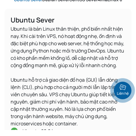
Ubuntu Sever
Ubuntu là bản Linux thân thiện, phổ biến nhất hiện
nay. Khi cài trên VPS, nó hoạt động nhẹ, ổn định và
đặc biệt phù hợp cho web server, hệ thống học máy,
ứng dụng Python hoặc môi trường DevOps. Ubuntu
có kho phần mềm khổng lồ, dễ cập nhật và hỗ trợ
cộng đồng mạnh mẽ, giúp xử lý lỗi nhanh chóng.
Ubuntu hỗ trợ cả giao diện đồ họa (GUI) lẫn dòng
lệnh (CLI), phù hợp cho cả người mới lẫn lập trình
Liên hệ
viên chuyên sâu. VPS chạy Ubuntu giúp tiết kiệm tài
nguyên, giảm chi phí vận hành, bảo mật cao nhờ
cập nhật thường xuyên. Nó là lựa chọn phổ biến
trong vận hành website, máy chủ ứng dụng,
microservices hoặc container.
Ubuntu 22.04