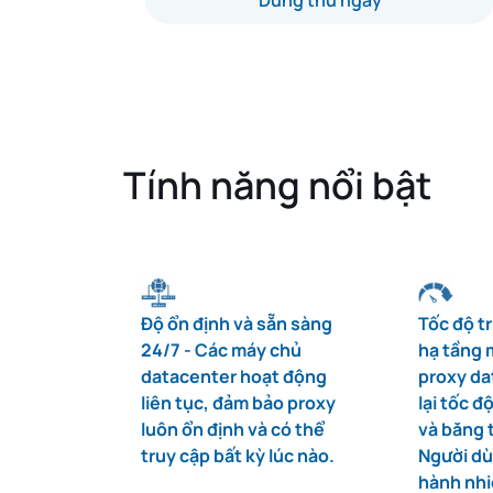
Dùng thử ngay
Tính năng nổi bật
Độ ổn định và sẵn sàng
Tốc độ tr
24/7 - Các máy chủ
hạ tầng 
datacenter hoạt động
proxy d
liên tục, đảm bảo proxy
lại tốc đ
luôn ổn định và có thể
và băng 
truy cập bất kỳ lúc nào.
Người dù
hành nhi