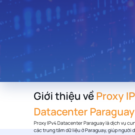
Thailand
Hungary
Lebanon
Zambia
Uruguay
South Africa
New Zealand
Andorra
Morocco
Giới thiệu về
Proxy I
Libya
Iraq
Datacenter Paraguay
Proxy IPv4 Datacenter
Paraguay
là dịch vụ cun
các trung tâm dữ liệu ở
Paraguay
, giúp người 