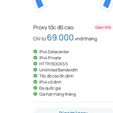
Proxy tốc độ cao
Giảm 10%
69.000
Chỉ từ
vnđ/tháng
IPv4 Datacenter
IPv4 Private
HTTP/SOCKS 5
Unlimited Bandwidth
Tốc độ cao ổn định
IPv4 cố định
Đa quốc gia
Gia hạn hàng tháng