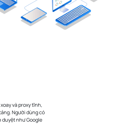
 xoay
và
proxy tĩnh
,
tảng. Người dùng có
nh duyệt như
Google