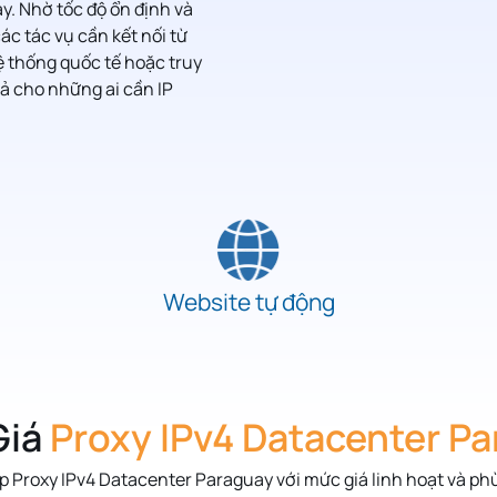
. Nhờ tốc độ ổn định và
ác tác vụ cần kết nối từ
ệ thống quốc tế hoặc truy
uả cho những ai cần IP
Website tự động
iá
Proxy IPv4 Datacenter P
p Proxy IPv4 Datacenter
Paraguay
với mức giá linh hoạt và p