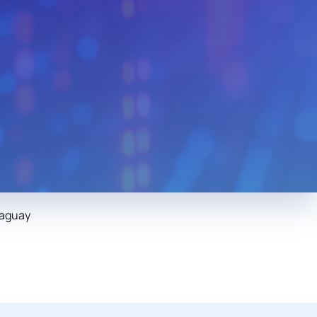
Monaco
Venezuela
n
Bolivia
Kenya
Serbia
Slovenia
Liberia
Mexico
Cuba
Bulgaria
Slovakia
Cyprus
edonia
Jordan
Cambodia
Bosnia And
a
Luxembourg
Herzegovina
Tunisia
Tanzania
g
Taiwan
Korea
Nigeria
Việt Nam