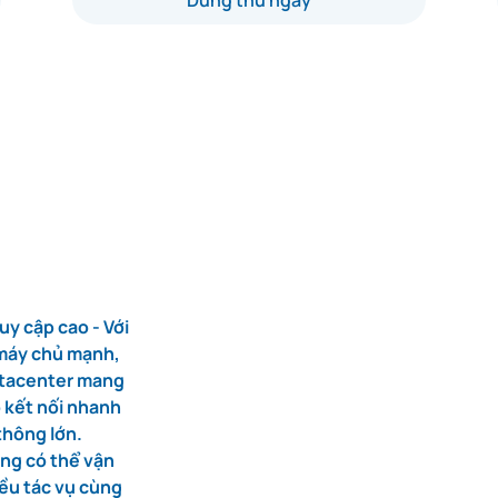
Dùng thử ngay
uy cập cao - Với
máy chủ mạnh,
atacenter mang
ộ kết nối nhanh
thông lớn.
ng có thể vận
ều tác vụ cùng