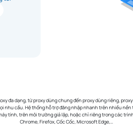
oxy đa dạng, từ
proxy dùng chung
đến
proxy dùng riêng
,
proxy
ọi nhu cầu. Hệ thống hỗ trợ
đăng nhập nhanh
trên nhiều nền 
máy tính
, trên môi trường
giả lập
, hoặc chỉ riêng trong các trì
Chrome
,
Firefox
,
Cốc Cốc
,
Microsoft Edge
,…