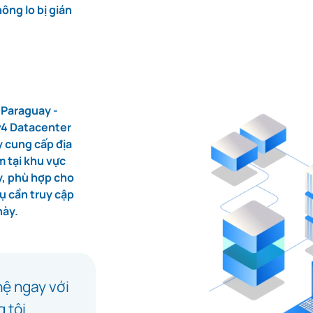
ông lo bị gián
i Paraguay -
v4 Datacenter
 cung cấp địa
m tại khu vực
, phù hợp cho
vụ cần truy cập
này.
hệ ngay với
 tôi