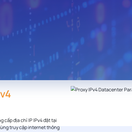
Algeria
Egypt
Iceland
Austria
Turkmenistan
Uzbekista
Mongolia
Malaysia
Paraguay
Albania
Jamaica
Israel
Sri Lanka
Madagascar
Nepal
Costa Rica
Kyrgyzstan
Croatia
Saudi Arabia
Bahamas
North Mac
Montenegro
Malta
Guatemal
Ethiopia
Ivory Coast
Cameroon
Pv4
South Sudan
Denmark
Hong Kon
Iran
Pakistan
Tajikistan
g cấp địa chỉ IP IPv4 đặt tại
dùng truy cập internet thông