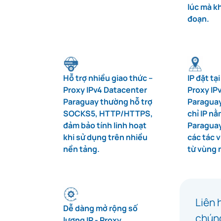
lúc mà kh
đoạn.
Hỗ trợ nhiều giao thức –
IP đặt tạ
Proxy IPv4 Datacenter
Proxy IP
Paraguay thường hỗ trợ
Paraguay
SOCKS5, HTTP/HTTPS,
chỉ IP nằ
đảm bảo tính linh hoạt
Paraguay
khi sử dụng trên nhiều
các tác 
nền tảng.
từ vùng 
Liên 
Dễ dàng mở rộng số
chúng
lượng IP - Proxy