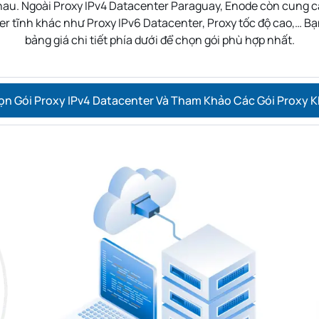
au. Ngoài Proxy IPv4 Datacenter
Paraguay
, Enode còn cung c
er tĩnh khác như Proxy IPv6 Datacenter, Proxy tốc độ cao,… B
bảng giá chi tiết phía dưới để chọn gói phù hợp nhất.
n Gói Proxy IPv4 Datacenter Và Tham Khảo Các Gói Proxy 