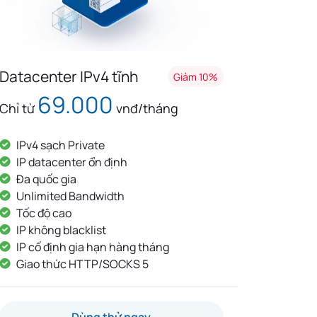
Datacenter IPv4 tĩnh
Giảm 10%
69.000
Chỉ từ
vnđ/tháng
IPv4 sạch Private
IP datacenter ổn định
Đa quốc gia
Unlimited Bandwidth
Tốc độ cao
IP không blacklist
IP cố định gia hạn hàng tháng
Giao thức HTTP/SOCKS 5