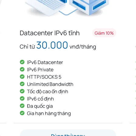
Datacenter IPv6 tĩnh
Giảm 10%
30.000
Chỉ từ
vnđ/tháng
IPv6 Datacenter
IPv6 Private
HTTP/SOCKS 5
Unlimited Bandwidth
Tốc độ cao ổn định
IPv6 cố định
Đa quốc gia
Gia hạn hàng tháng