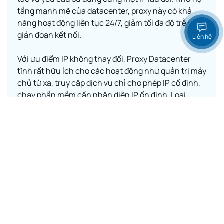
tầng mạnh mẽ của datacenter, proxy này có khả
năng hoạt động liên tục 24/7, giảm tối đa độ trễ và
gián đoạn kết nối.
Liên hệ
Với ưu điểm IP không thay đổi, Proxy Datacenter
tĩnh rất hữu ích cho các hoạt động như quản trị máy
chủ từ xa, truy cập dịch vụ chỉ cho phép IP cố định,
chạy phần mềm cần nhận diện IP ổn định. Loại
proxy này cũng được nhiều doanh nghiệp lựa chọn
khi muốn duy trì danh tính và tránh rủi ro bị đánh
dấu như một nguồn truy cập bất thường.
Khám phá ngay
Tham khảo Proxy
quốc gia khác