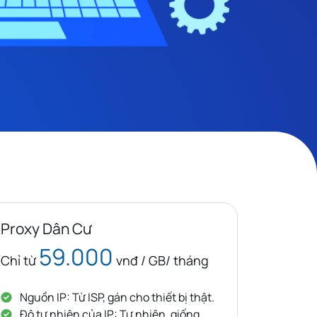
Proxy Dân Cư
59.000
Chỉ từ
vnđ / GB/ tháng
Nguồn IP: Từ ISP, gán cho thiết bị thật.
Độ tự nhiên của IP: Tự nhiên, giống