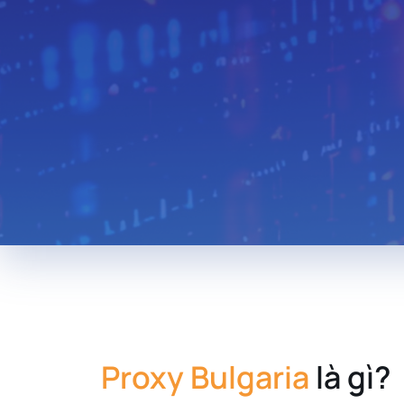
Thailand
Hungary
Lebanon
Zambia
Uruguay
South Africa
New Zealand
Andorra
Morocco
Libya
Iraq
Proxy Bulgaria
là gì?