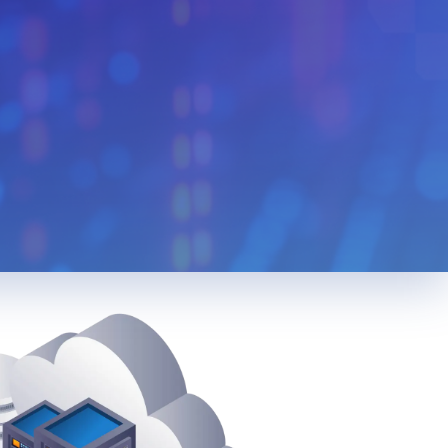
Monaco
Venezuela
n
Bolivia
Kenya
Serbia
Slovenia
Liberia
Mexico
Cuba
Bulgaria
Slovakia
Cyprus
edonia
Jordan
Cambodia
Bosnia And
a
Luxembourg
Herzegovina
Tunisia
Tanzania
g
Taiwan
Korea
Nigeria
Việt Nam