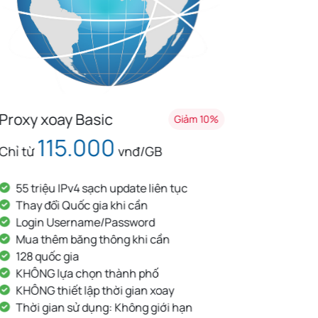
Proxy xoay Basic
Proxy 
Giảm 10%
115.000
Chỉ từ
vnđ/GB
Chỉ từ
55 triệu IPv4 sạch update liên tục
200 tr
Thay đổi Quốc gia khi cần
Thay 
Login Username/Password
Login
Mua thêm băng thông khi cần
Mua t
128 quốc gia
167 q
KHÔNG lựa chọn thành phố
Lựa c
KHÔNG thiết lập thời gian xoay
Thiết 
Thời gian sử dụng: Không giới hạn
Thời 