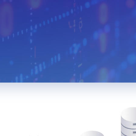
Algeria
Egypt
Iceland
Austria
Turkmenistan
Uzbekista
Mongolia
Malaysia
Paraguay
Albania
Jamaica
Israel
Sri Lanka
Madagascar
Nepal
Costa Rica
Kyrgyzstan
Croatia
Saudi Arabia
Bahamas
North Mac
Montenegro
Malta
Guatemal
Ethiopia
Ivory Coast
Cameroon
South Sudan
Denmark
Hong Kon
Iran
Pakistan
Tajikistan