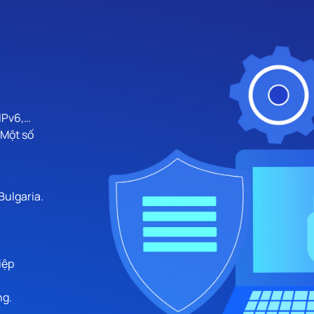
 IPv6,…
 Một số
Bulgaria.
iệp
ng.