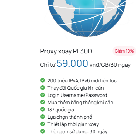
Proxy xoay RL30D
Giảm 10%
Giảm 10%
59.000
ng
Chỉ từ
vnđ/GB/30 ngày
200 triệu IPv4, IPv6 mới liên tục
Thay đổi Quốc gia khi cần
Login Username/Password
Mua thêm băng thông khi cần
137 quốc gia
Lựa chọn thành phố
Thiết lập thời gian xoay
Thời gian sử dụng: 30 ngày