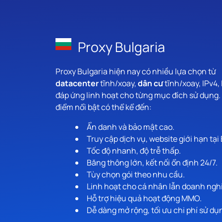
Proxy Bulgaria
Proxy Bulgaria hiện nay có nhiều lựa chọn từ
datacenter
tĩnh/xoay,
dân cư
tĩnh/xoay, IPv4,
đáp ứng linh hoạt cho từng mục đích sử dụng.
điểm nổi bật có thể kể đến:
Ẩn danh và bảo mật cao.
Truy cập dịch vụ, website giới hạn tại 
Tốc độ nhanh, độ trễ thấp.
Băng thông lớn, kết nối ổn định 24/7.
Tùy chọn gói theo nhu cầu.
Linh hoạt cho cá nhân lẫn doanh ngh
Hỗ trợ hiệu quả hoạt động MMO.
Dễ dàng mở rộng, tối ưu chi phí sử dụ