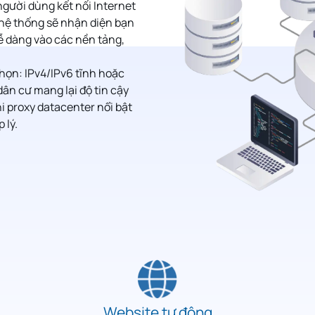
người dùng kết nối Internet
, hệ thống sẽ nhận diện bạn
dễ dàng vào các nền tảng,
họn: IPv4/IPv6 tĩnh hoặc
dân cư mang lại độ tin cậy
hi proxy datacenter nổi bật
 lý.
Website tự động