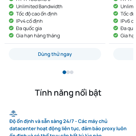
Unlimited Bandwidth
Unlim
Tốc độ cao ổn định
Tốc đ
IPv6 cố định
IP khô
Đa quốc gia
IP cố
Gia hạn hàng tháng
Giao 
Dùng thử ngay
Tính năng nổi bật
Độ ổn định và sẵn sàng 24/7 - Các máy chủ
datacenter hoạt động liên tục, đảm bảo proxy luôn
ổn định và có thể truy cập bất kỳ lúc nào.