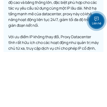
độ cao và băng thông lớn, đặc biệt phù hợp cho các
tác vụ yêu cầu sử dụng cùng một IP lâu dài. Nhờ hạ
tầng mạnh mẽ của datacenter, proxy này có khả
năng hoạt động liên tục 24/7, giảm tối đa độ trễ và
Liên hệ
gián đoạn kết nối.
Với ưu điểm IP không thay đổi, Proxy Datacenter
tĩnh rất hữu ích cho các hoạt động như quản trị máy
chủ từ xa, truy cập dịch vụ chỉ cho phép IP cố định,
chạy phần mềm cần nhận diện IP ổn định. Loại
proxy này cũng được nhiều doanh nghiệp lựa chọn
khi muốn duy trì danh tính và tránh rủi ro bị đánh
dấu như một nguồn truy cập bất thường.
Khám phá ngay