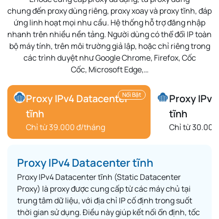
chung
đến
proxy dùng riêng
,
proxy xoay
và
proxy tĩnh
, đáp
ứng linh hoạt mọi nhu cầu. Hệ thống hỗ trợ
đăng nhập
nhanh
trên nhiều nền tảng. Người dùng có thể
đổi IP toàn
bộ máy tính
, trên môi trường
giả lập
, hoặc chỉ riêng trong
các trình duyệt như
Google Chrome
,
Firefox
,
Cốc
Cốc
,
Microsoft Edge
,…
Nổi Bật
Proxy IPv4 Datacenter
Proxy IPv6
tĩnh
tĩnh
Chỉ từ 39.000 đ/tháng
Chỉ từ 30.000
Proxy IPv4 Datacenter tĩnh
Proxy IPv4 Datacenter tĩnh (Static Datacenter
Proxy) là proxy được cung cấp từ các máy chủ tại
trung tâm dữ liệu, với địa chỉ IP cố định trong suốt
thời gian sử dụng. Điều này giúp kết nối ổn định, tốc