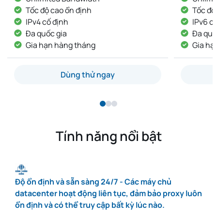
Tốc độ cao ổn định
Tốc đ
IPv6 cố định
IP khô
Đa quốc gia
IP cố
Gia hạn hàng tháng
Giao 
Dùng thử ngay
Tính năng nổi bật
Độ ổn định và sẵn sàng 24/7 - Các máy chủ
datacenter hoạt động liên tục, đảm bảo proxy luôn
ổn định và có thể truy cập bất kỳ lúc nào.