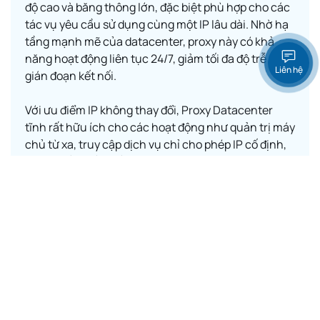
độ cao và băng thông lớn, đặc biệt phù hợp cho các
tác vụ yêu cầu sử dụng cùng một IP lâu dài. Nhờ hạ
tầng mạnh mẽ của datacenter, proxy này có khả
năng hoạt động liên tục 24/7, giảm tối đa độ trễ và
Liên hệ
gián đoạn kết nối.
Với ưu điểm IP không thay đổi, Proxy Datacenter
tĩnh rất hữu ích cho các hoạt động như quản trị máy
chủ từ xa, truy cập dịch vụ chỉ cho phép IP cố định,
chạy phần mềm cần nhận diện IP ổn định. Loại
proxy này cũng được nhiều doanh nghiệp lựa chọn
khi muốn duy trì danh tính và tránh rủi ro bị đánh
dấu như một nguồn truy cập bất thường.
Khám phá ngay