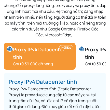
chung
đến
proxy dùng riêng
,
proxy xoay
và
proxy tĩnh
, đáp
ứng linh hoạt mọi nhu cầu. Hệ thống hỗ trợ
đăng nhập
nhanh
trên nhiều nền tảng. Người dùng có thể
đổi IP toàn
bộ máy tính
, trên môi trường
giả lập
, hoặc chỉ riêng trong
các trình duyệt như
Google Chrome
,
Firefox
,
Cốc
Cốc
,
Microsoft Edge
,…
Nổi Bật
Proxy IPv4 Datacenter
Proxy IPv6
tĩnh
tĩnh
Chỉ từ 39.000 đ/tháng
Chỉ từ 30.000
Proxy IPv4 Datacenter tĩnh
Proxy IPv4 Datacenter tĩnh (Static Datacenter
Proxy) là proxy được cung cấp từ các máy chủ tại
trung tâm dữ liệu, với địa chỉ IP cố định trong suốt
thời gian sử dụng. Điều này giúp kết nối ổn định, tốc