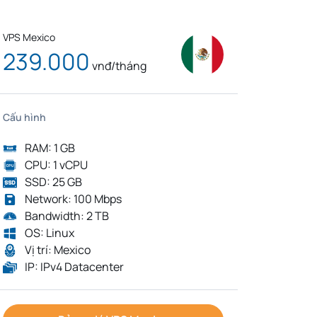
VPS Mexico
239.000
vnđ/tháng
Cấu hình
RAM: 1 GB
CPU: 1 vCPU
SSD: 25 GB
Network: 100 Mbps
Bandwidth: 2 TB
OS: Linux
Vị trí: Mexico
IP: IPv4 Datacenter