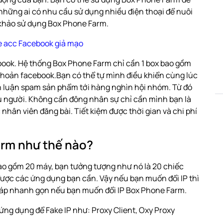
những ai có nhu cầu sử dụng nhiều điện thoại để nuôi
m khảo sử dụng Box Phone Farm.
e acc Facebook giả mạo
ook. Hệ thống Box Phone Farm chỉ cần 1 box bao gồm
 khoản facebook.Bạn có thể tự mình điều khiển cùng lúc
nh luận spam sản phẩm tới hàng nghìn hội nhóm. Từ đó
ệu người. Không cần đông nhân sự chỉ cần mình bạn là
nhân viên đăng bài. Tiết kiệm được thời gian và chi phí
arm như thế nào?
bao gồm 20 máy, bạn tưởng tượng như nó là 20 chiếc
t được các ứng dụng bạn cần. Vậy nếu bạn muốn đổi IP thì
pháp nhanh gọn nếu bạn muốn đổi IP Box Phone Farm.
c ứng dụng để Fake IP như:
Proxy Client
, Oxy Proxy