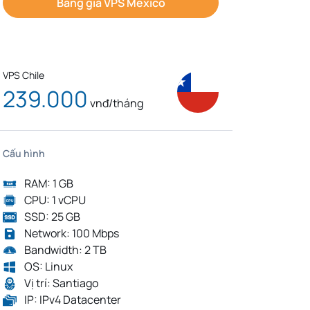
Bảng giá VPS Mexico
VPS Chile
239.000
vnđ/tháng
Cấu hình
RAM: 1 GB
CPU: 1 vCPU
SSD: 25 GB
Network: 100 Mbps
Bandwidth: 2 TB
OS: Linux
Vị trí: Santiago
IP: IPv4 Datacenter