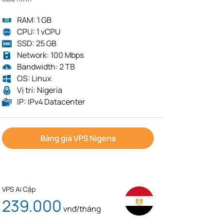
RAM: 1 GB
CPU: 1 vCPU
SSD: 25 GB
Network: 100 Mbps
Bandwidth: 2 TB
OS: Linux
Vị trí: Nigeria
IP: IPv4 Datacenter
Bảng giá VPS Nigeria
VPS Ai Cập
239.000
vnđ/tháng