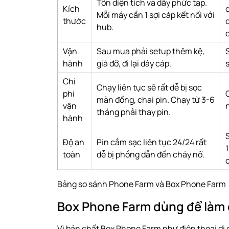
Tốn diện tích và dây phức tạp.
Kích
Mỗi máy cần 1 sợi cáp kết nối với
thước
hub.
Vận
Sau mua phải setup thêm kệ,
hành
giá đỡ, đi lại dây cáp.
Chi
Chạy liên tục sẽ rất dễ bị sọc
phí
màn đồng, chai pin. Chạy từ 3-6
vận
tháng phải thay pin.
hành
Độ an
Pin cắm sạc liên tục 24/24 rất
toàn
dễ bị phồng dẫn đến cháy nổ.
Bảng so sánh Phone Farm và Box Phone Farm
Box Phone Farm dùng để làm 
Vì bản chất Box Phone Farm như điện thoại di