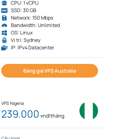
CPU: 1 vCPU
SSD: 30 GB
Network: 150 Mbps
Bandwidth: Unlimited
OS: Linux
Vị trí: Sydney
IP: IPv4 Datacenter
Bảng giá VPS Australia
VPS Nigeria
239.000
vnđ/tháng
Cấu hình