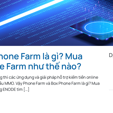
Algeria
Egypt
Iceland
Austria
Turkmenistan
Uzbekista
Mongolia
Malaysia
Paraguay
Albania
Jamaica
Israel
Sri Lanka
Madagascar
Nepal
Costa Rica
Kyrgyzstan
Croatia
hone Farm là gì? Mua
Saudi Arabia
Bahamas
North Mac
D
Montenegro
Malta
Guatemal
e Farm như thế nào?
Ethiopia
Ivory Coast
Cameroon
 thì các ứng dụng và giải pháp hỗ trợ kiếm tiền online
South Sudan
Denmark
Hong Kon
 cầu MMO. Vậy Phone Farm và Box Phone Farm là gì? Mua
g ENODE tìm […]
Iran
Pakistan
Tajikistan