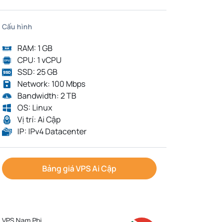
Cấu hình
RAM: 1 GB
CPU: 1 vCPU
SSD: 25 GB
Network: 100 Mbps
Bandwidth: 2 TB
OS: Linux
Vị trí: Ai Cập
IP: IPv4 Datacenter
Bảng giá VPS Ai Cập
VPS Nam Phi