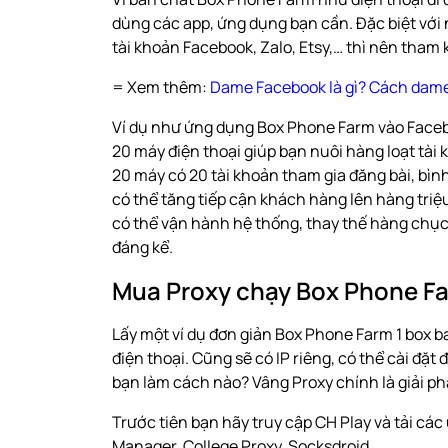
dùng các app, ứng dụng bạn cần. Đặc biệt với 
tài khoản Facebook, Zalo, Etsy,… thì nên tha
= Xem thêm:
Dame Facebook là gì? Cách dam
Ví dụ như ứng dụng Box Phone Farm vào Faceb
20 máy điện thoại giúp bạn nuôi hàng loạt tài
20 máy có 20 tài khoản tham gia đăng bài, bì
có thể tăng tiếp cận khách hàng lên hàng tri
có thể vận hành hệ thống, thay thế hàng chục 
đáng kể.
Mua Proxy chạy Box Phone F
Lấy một ví dụ đơn giản Box Phone Farm 1 box 
điện thoại. Cũng sẽ có IP riêng, có thể cài đặ
bạn làm cách nào? Vâng Proxy chính là giải 
Trước tiên bạn hãy truy cập CH Play và tải cá
Manager, College Proxy, Socksdroid,…