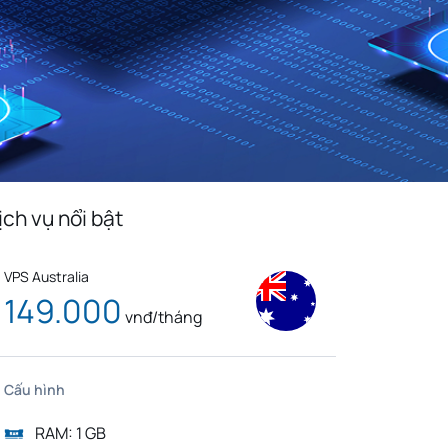
Monaco
Venezuela
n
Bolivia
Kenya
Serbia
Slovenia
Liberia
Mexico
Cuba
Bulgaria
Slovakia
Cyprus
edonia
Jordan
Cambodia
ịch vụ nổi bật
Bosnia And
a
Luxembourg
Herzegovina
VPS Australia
Tunisia
Tanzania
149.000
vnđ/tháng
g
Taiwan
Korea
Nigeria
Việt Nam
Cấu hình
RAM: 1 GB