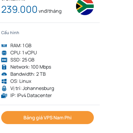
239.000
vnđ/tháng
Cấu hình
RAM: 1 GB
CPU: 1 vCPU
SSD: 25 GB
Network: 100 Mbps
Bandwidth: 2 TB
OS: Linux
Vị trí: Johannesburg
IP: IPv4 Datacenter
Bảng giá VPS Nam Phi