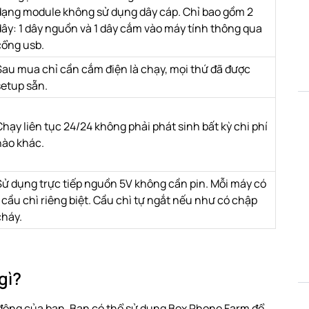
dạng module không sử dụng dây cáp. Chỉ bao gồm 2
dây: 1 dây nguồn và 1 dây cắm vào máy tính thông qua
cổng usb.
Sau mua chỉ cần cắm điện là chạy, mọi thứ đã được
setup sẵn.
Chạy liên tục 24/24 không phải phát sinh bất kỳ chi phí
nào khác.
Sử dụng trực tiếp nguồn 5V không cần pin. Mỗi máy có
1 cầu chì riêng biệt. Cầu chì tự ngắt nếu như có chập
cháy.
gì?
 động của bạn. Bạn có thể sử dụng Box Phone Farm để