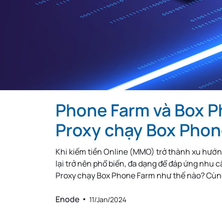
Thailand
Hungary
Lebanon
Zambia
Uruguay
South Africa
Phone Farm và Box P
New Zealand
Andorra
Proxy chạy Box Phon
Morocco
Khi kiếm tiền Online (MMO) trở thành xu hướng
Libya
lại trở nên phổ biến, đa dạng để đáp ứng nhu
Proxy chạy Box Phone Farm như thế nào? Cùn
Iraq
Enode
11/Jan/2024