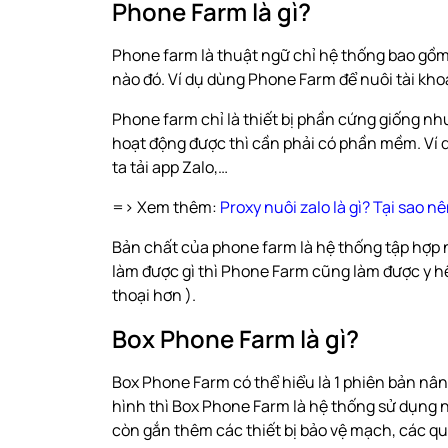
Phone Farm là gì?
Phone farm là thuật ngữ chỉ hệ thống bao gồm
nào đó. Ví dụ dùng Phone Farm để nuôi tài khoả
Phone farm chỉ là thiết bị phần cứng giống nh
hoạt động được thì cần phải có phần mềm. Ví 
ta tải app Zalo,…
=> Xem thêm:
Proxy nuôi zalo là gì? Tại sao n
Bản chất của phone farm là hệ thống tập hợp 
làm được gì thì Phone Farm cũng làm được y h
thoại hơn ).
Box Phone Farm là gì?
Box Phone Farm có thể hiểu là 1 phiên bản nân
hình thì Box Phone Farm là hệ thống sử dụng n
còn gắn thêm các thiết bị bảo vệ mạch, các qu