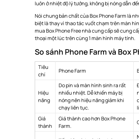
luôn ở nhiệt độ lý tưởng, không bị nóng dẫn 
Nói chung bản chất của Box Phone Farm là nhữ
biệt là thay vì thao tác vuốt chạm trên màn h
mua Box Phone Free nhà cung cấp sẽ cung cấp
thoại một lúc trên cùng 1 màn hình máy tính.
So sánh Phone Farm và Box 
Tiêu
Phone Farm
chí
Do pin và màn hình sinh ra rất
Hiệu
nhiều nhiệt. Dễ khiến máy bị
năng
nóng nên hiệu năng giảm khi
chạy liên tục.
l
Giá
Giá thành cao hơn Box Phone
thành
Farm.