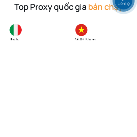
Liên hệ
Top Proxy quốc gia
bán chạy
Italy
Việt Nam
Singapore
Mỹ (USA)
Đức
Anh (UK)