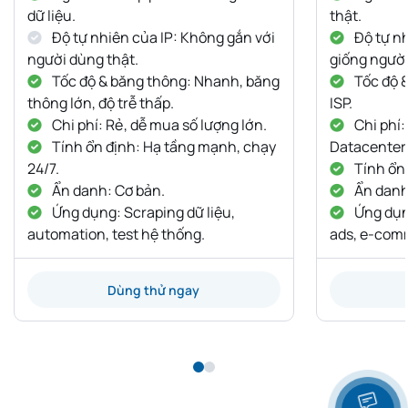
dữ liệu.
thật.
Độ tự nhiên của IP: Không gắn với
Độ tự nh
người dùng thật.
giống người
Tốc độ & băng thông: Nhanh, băng
Tốc độ 
thông lớn, độ trễ thấp.
ISP.
Chi phí: Rẻ, dễ mua số lượng lớn.
Chi phí:
Tính ổn định: Hạ tầng mạnh, chạy
Datacenter
24/7.
Tính ổn 
Ẩn danh: Cơ bản.
Ẩn danh:
Ứng dụng: Scraping dữ liệu,
Ứng dụng
automation, test hệ thống.
ads, e-com
Dùng thử ngay