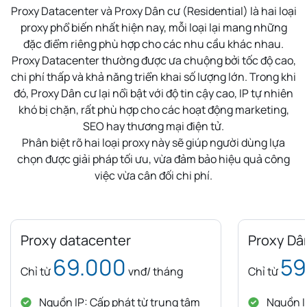
Proxy Datacenter và Proxy Dân cư (Residential) là hai loại
proxy phổ biến nhất hiện nay, mỗi loại lại mang những
đặc điểm riêng phù hợp cho các nhu cầu khác nhau.
Proxy Datacenter thường được ưa chuộng bởi tốc độ cao,
chi phí thấp và khả năng triển khai số lượng lớn. Trong khi
đó, Proxy Dân cư lại nổi bật với độ tin cậy cao, IP tự nhiên
khó bị chặn, rất phù hợp cho các hoạt động marketing,
SEO hay thương mại điện tử.
Phân biệt rõ hai loại proxy này sẽ giúp người dùng lựa
chọn được giải pháp tối ưu, vừa đảm bảo hiệu quả công
việc vừa cân đối chi phí.
Proxy datacenter
Proxy Dâ
69.000
59
Chỉ từ
vnđ/ tháng
Chỉ từ
Nguồn IP: Cấp phát từ trung tâm
Nguồn IP