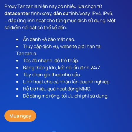
Proxy Tanzania hiện nay có nhiều lựa chọn từ
datacenter
tĩnh/xoay,
dân cư
tĩnh/xoay, IPv4, IPv6,
… đáp ứng linh hoạt cho từng mục đích sử dụng. Một
số điểm nổi bật có thể kể đến:
Ẩn danh và bảo mật cao.
Truy cập dịch vụ, website giới hạn tại
Tanzania.
Tốc độ nhanh, độ trễ thấp.
Băng thông lớn, kết nối ổn định 24/7.
Tùy chọn gói theo nhu cầu.
Linh hoạt cho cá nhân lẫn doanh nghiệp
Hỗ trợ hiệu quả hoạt động MMO.
Dễ dàng mở rộng, tối ưu chi phí sử dụng.
Mua ngay