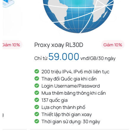
Proxy xoay RL30D
Proxy x
Giảm 10%
59.000
8
Chỉ từ
vnđ/GB/30 ngày
Chỉ từ
200 triệu IPv4, IPv6 mới liên tục
200 tri
Thay đổi Quốc gia khi cần
Thay đ
Login Username/Password
Login
Mua thêm băng thông khi cần
Mua th
137 quốc gia
137 qu
Lựa chọn thành phố
Lựa ch
Thiết lập thời gian xoay
Thiết l
Thời gian sử dụng: 30 ngày
Thời g