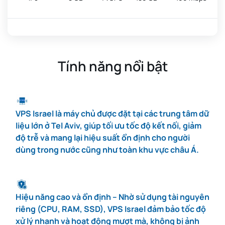
#6
12 GB
4 vCPU
260 GB
100 Mbps
Tính năng nổi bật
#7
16 GB
8 vCPU
350 GB
100 Mbps
VPS Israel là máy chủ được đặt tại các trung tâm dữ
#8
24 GB
12 vCPU
500 GB
100 Mbps
liệu lớn ở Tel Aviv, giúp tối ưu tốc độ kết nối, giảm
độ trễ và mang lại hiệu suất ổn định cho người
dùng trong nước cũng như toàn khu vực châu Á.
Hiệu năng cao và ổn định – Nhờ sử dụng tài nguyên
riêng (CPU, RAM, SSD), VPS Israel đảm bảo tốc độ
xử lý nhanh và hoạt động mượt mà, không bị ảnh