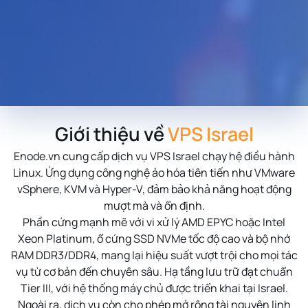
Giới thiệu về
VPS Israel
Enode.vn cung cấp dịch vụ VPS Israel chạy hệ điều hành
Linux. Ứng dụng công nghệ ảo hóa tiên tiến như VMware
vSphere, KVM và Hyper-V, đảm bảo khả năng hoạt động
mượt mà và ổn định.
Phần cứng mạnh mẽ với vi xử lý AMD EPYC hoặc Intel
Xeon Platinum, ổ cứng SSD NVMe tốc độ cao và bộ nhớ
RAM DDR3/DDR4, mang lại hiệu suất vượt trội cho mọi tác
vụ từ cơ bản đến chuyên sâu. Hạ tầng lưu trữ đạt chuẩn
Tier III, với hệ thống máy chủ được triển khai tại Israel.
Ngoài ra, dịch vụ còn cho phép mở rộng tài nguyên linh