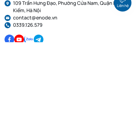
109 Trần Hưng Đạo, Phường Cửa Nam, Quận Hoàn
Liên hệ
Kiếm, Hà Nội
contact@enode.vn
0339.126.579
Dịch Vụ Cloud VPS
Dịch Vụ Proxy
VPS Linux, Thuê VPS cấu
Proxy dân cư tĩnh, Proxy IP
hình cao, VPS giá rẻ
Private, Proxy IPv4
VPS GPU Việt Nam, VPS
Proxy dân cư xoay IP, Proxy
Linux
IPv4, Proxy IPv6
VPS Việt Nam, Thuê VPS,
Proxy Việt Nam, Proxy
VPS Linux
xoay, Proxy tĩnh, Proxy
IPv4, IPv6
Proxy dân cư Việt Nam
Xoay IP, Proxy IPv4, Proxy
IPv6
Proxy Datacenter Xoay,