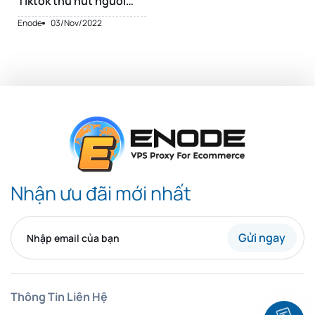
Tiktok thu hút người
xem
Enode
03/Nov/2022
Nhận ưu đãi mới nhất
Gửi ngay
Thông Tin Liên Hệ