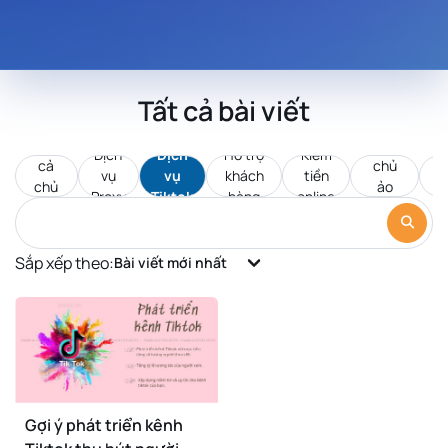
Tất cả bài viết
Tất
Máy
Dịch
Dịch
Hỗ trợ
Kiếm
Pr
cả
chủ
vụ
vụ
khách
tiền
d
chủ
ảo
Proxy
Tiktok
hàng
online
đề
VPS
Sắp xếp theo:
Bài viết mới nhất
Gợi ý phát triển kênh