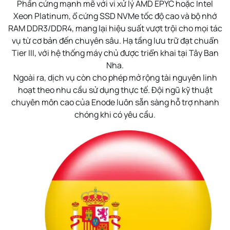
Phần cứng mạnh mẽ với vi xử lý AMD EPYC hoặc Intel
Xeon Platinum, ổ cứng SSD NVMe tốc độ cao và bộ nhớ
RAM DDR3/DDR4, mang lại hiệu suất vượt trội cho mọi tác
vụ từ cơ bản đến chuyên sâu. Hạ tầng lưu trữ đạt chuẩn
Tier III, với hệ thống máy chủ được triển khai tại Tây Ban
Nha.
Ngoài ra, dịch vụ còn cho phép mở rộng tài nguyên linh
hoạt theo nhu cầu sử dụng thực tế. Đội ngũ kỹ thuật
chuyên môn cao của Enode luôn sẵn sàng hỗ trợ nhanh
chóng khi có yêu cầu.