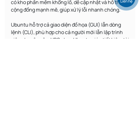
Liên hệ
có kho phần mềm khổng lồ, dễ cập nhật và hỗ trợ
cộng đồng mạnh mẽ, giúp xử lý lỗi nhanh chóng.
Ubuntu hỗ trợ cả giao diện đồ họa (GUI) lẫn dòng
lệnh (CLI), phù hợp cho cả người mới lẫn lập trình
viên chuyên sâu. VPS chạy Ubuntu giúp tiết kiệm tài
nguyên, giảm chi phí vận hành, bảo mật cao nhờ
cập nhật thường xuyên. Nó là lựa chọn phổ biến
trong vận hành website, máy chủ ứng dụng,
microservices hoặc container.
Ubuntu 22.04
Ubuntu 20.04
Ubuntu 19.10
Ubuntu 18.04