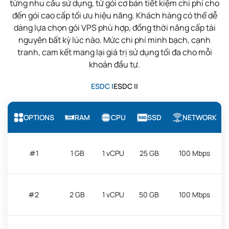
từng nhu cầu sử dụng, từ gói cơ bản tiết kiệm chi phí cho
đến gói cao cấp tối ưu hiệu năng. Khách hàng có thể dễ
dàng lựa chọn gói VPS phù hợp, đồng thời nâng cấp tài
nguyên bất kỳ lúc nào. Mức chi phí minh bạch, cạnh
tranh, cam kết mang lại giá trị sử dụng tối đa cho mỗi
khoản đầu tư.
ESDC I
ESDC II
OPTIONS
RAM
CPU
SSD
NETWORK
#1
1 GB
1 vCPU
25 GB
100 Mbps
#2
2 GB
1 vCPU
50 GB
100 Mbps