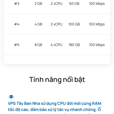
#3
2 GB
2 vCPU
60 GB
100 Mbps
#4
4 GB
2 vCPU
100 GB
100 Mbps
#5
8 GB
4 vCPU
180 GB
100 Mbps
#6
12 GB
4 vCPU
260 GB
100 Mbps
Tính năng nổi bật
#7
16 GB
8 vCPU
350 GB
100 Mbps
VPS Tây Ban Nha sử dụng CPU đời mới cùng RAM
#8
24 GB
12 vCPU
500 GB
100 Mbps
tốc độ cao, đảm bảo xử lý tác vụ nhanh chóng. Ổ