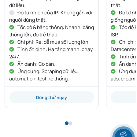
dữ liệu.
thật.
Độ tự nhiên của IP: Không gắn với
Độ tự nh
người dùng thật.
giống người
Tốc độ & băng thông: Nhanh, băng
Tốc độ 
thông lớn, độ trễ thấp.
ISP.
Chi phí: Rẻ, dễ mua số lượng lớn.
Chi phí:
Tính ổn định: Hạ tầng mạnh, chạy
Datacenter
24/7.
Tính ổn 
Ẩn danh: Cơ bản.
Ẩn danh:
Ứng dụng: Scraping dữ liệu,
Ứng dụng
automation, test hệ thống.
ads, e-com
Dùng thử ngay