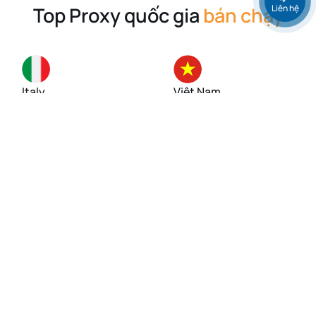
Liên hệ
Top Proxy quốc gia
bán chạy
Italy
Việt Nam
Singapore
Mỹ (USA)
Đức
Anh (UK)