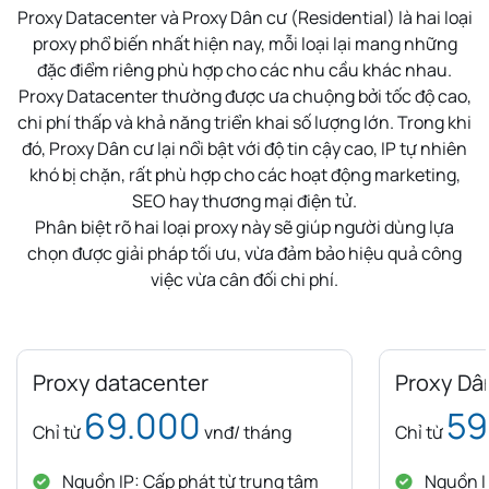
Proxy Datacenter và Proxy Dân cư (Residential) là hai loại
proxy phổ biến nhất hiện nay, mỗi loại lại mang những
đặc điểm riêng phù hợp cho các nhu cầu khác nhau.
Proxy Datacenter thường được ưa chuộng bởi tốc độ cao,
chi phí thấp và khả năng triển khai số lượng lớn. Trong khi
đó, Proxy Dân cư lại nổi bật với độ tin cậy cao, IP tự nhiên
khó bị chặn, rất phù hợp cho các hoạt động marketing,
SEO hay thương mại điện tử.
Phân biệt rõ hai loại proxy này sẽ giúp người dùng lựa
chọn được giải pháp tối ưu, vừa đảm bảo hiệu quả công
việc vừa cân đối chi phí.
Proxy datacenter
Proxy Dâ
69.000
59
Chỉ từ
vnđ/ tháng
Chỉ từ
Nguồn IP: Cấp phát từ trung tâm
Nguồn IP