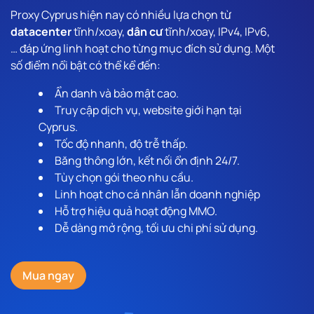
Proxy Cyprus hiện nay có nhiều lựa chọn từ
datacenter
tĩnh/xoay,
dân cư
tĩnh/xoay, IPv4, IPv6,
… đáp ứng linh hoạt cho từng mục đích sử dụng. Một
số điểm nổi bật có thể kể đến:
Ẩn danh và bảo mật cao.
Truy cập dịch vụ, website giới hạn tại
Cyprus.
Tốc độ nhanh, độ trễ thấp.
Băng thông lớn, kết nối ổn định 24/7.
Tùy chọn gói theo nhu cầu.
Linh hoạt cho cá nhân lẫn doanh nghiệp
Hỗ trợ hiệu quả hoạt động MMO.
Dễ dàng mở rộng, tối ưu chi phí sử dụng.
Mua ngay