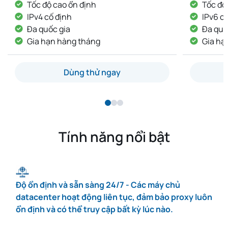
Tốc độ cao ổn định
Tốc 
IPv6 cố định
IP kh
Đa quốc gia
IP cố
Gia hạn hàng tháng
Giao
Dùng thử ngay
Tính năng nổi bật
Độ ổn định và sẵn sàng 24/7 - Các máy chủ
datacenter hoạt động liên tục, đảm bảo proxy luôn
ổn định và có thể truy cập bất kỳ lúc nào.