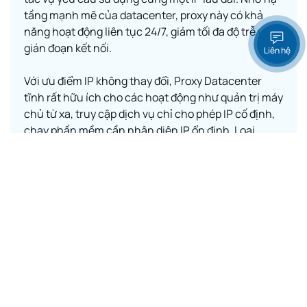
tầng mạnh mẽ của datacenter, proxy này có khả
năng hoạt động liên tục 24/7, giảm tối đa độ trễ và
gián đoạn kết nối.
Liên hệ
Với ưu điểm IP không thay đổi, Proxy Datacenter
tĩnh rất hữu ích cho các hoạt động như quản trị máy
chủ từ xa, truy cập dịch vụ chỉ cho phép IP cố định,
chạy phần mềm cần nhận diện IP ổn định. Loại
proxy này cũng được nhiều doanh nghiệp lựa chọn
khi muốn duy trì danh tính và tránh rủi ro bị đánh
dấu như một nguồn truy cập bất thường.
Khám phá ngay
Tham khảo Proxy
quốc gia khác