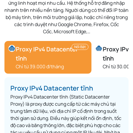
ứng linh hoạt mọi nhu cầu. Hệ thống hỗ trợ
đăng nhập
nhanh
trên nhiều nền tảng. Người dùng có thể
đổi IP toàn
bộ máy tính
, trên môi trường
giả lập
, hoặc chỉ riêng trong
các trình duyệt như
Google Chrome
,
Firefox
,
Cốc
Cốc
,
Microsoft Edge
,…
Nổi Bật
Proxy IPv4 Datacenter
Proxy IPv6
tĩnh
tĩnh
Chỉ từ 39.000 đ/tháng
Chỉ từ 30.000
Proxy IPv4 Datacenter tĩnh
Proxy IPv4 Datacenter tĩnh (Static Datacenter
Proxy) là proxy được cung cấp từ các máy chủ tại
trung tâm dữ liệu, với địa chỉ IP cố định trong suốt
thời gian sử dụng. Điều này giúp kết nối ổn định, tốc
độ cao và băng thông lớn, đặc biệt phù hợp cho các
tác vụ yêu cầu sử dụng cùng một IP lâu dài. Nhờ hạ