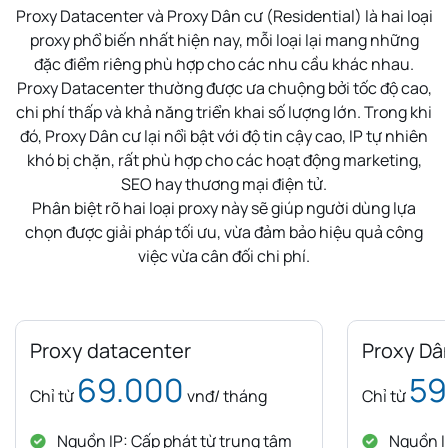
Proxy Datacenter và Proxy Dân cư (Residential) là hai loại
proxy phổ biến nhất hiện nay, mỗi loại lại mang những
đặc điểm riêng phù hợp cho các nhu cầu khác nhau.
Proxy Datacenter thường được ưa chuộng bởi tốc độ cao,
chi phí thấp và khả năng triển khai số lượng lớn. Trong khi
đó, Proxy Dân cư lại nổi bật với độ tin cậy cao, IP tự nhiên
khó bị chặn, rất phù hợp cho các hoạt động marketing,
SEO hay thương mại điện tử.
Phân biệt rõ hai loại proxy này sẽ giúp người dùng lựa
chọn được giải pháp tối ưu, vừa đảm bảo hiệu quả công
việc vừa cân đối chi phí.
Proxy datacenter
Proxy Dâ
69.000
59
Chỉ từ
vnđ/ tháng
Chỉ từ
Nguồn IP: Cấp phát từ trung tâm
Nguồn IP