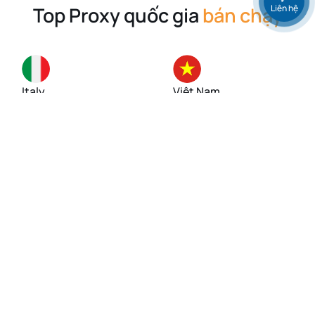
Liên hệ
Top Proxy quốc gia
bán chạy
Italy
Việt Nam
Singapore
Mỹ (USA)
Đức
Anh (UK)