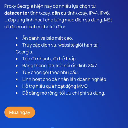
Proxy Georgia hiện nay có nhiều lựa chọn từ
datacenter
tĩnh/xoay,
dân cư
tĩnh/xoay, IPv4, IPv6,
… đáp ứng linh hoạt cho từng mục đích sử dụng. Một
số điểm nổi bật có thể kể đến:
Ẩn danh và bảo mật cao.
Truy cập dịch vụ, website giới hạn tại
Georgia.
Tốc độ nhanh, độ trễ thấp.
Băng thông lớn, kết nối ổn định 24/7.
Tùy chọn gói theo nhu cầu.
Linh hoạt cho cá nhân lẫn doanh nghiệp
Hỗ trợ hiệu quả hoạt động MMO.
Dễ dàng mở rộng, tối ưu chi phí sử dụng.
Mua ngay