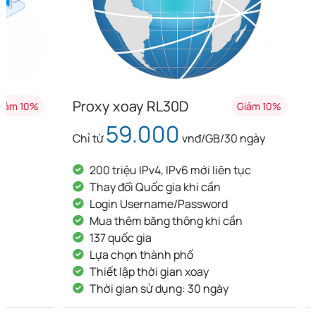
Proxy xoay RL30D
Proxy x
Giảm 10%
59.000
8
Chỉ từ
vnđ/GB/30 ngày
Chỉ từ
200 triệu IPv4, IPv6 mới liên tục
200 tri
Thay đổi Quốc gia khi cần
Thay đ
Login Username/Password
Login
Mua thêm băng thông khi cần
Mua th
137 quốc gia
137 qu
Lựa chọn thành phố
Lựa ch
Thiết lập thời gian xoay
Thiết l
Thời gian sử dụng: 30 ngày
Thời g