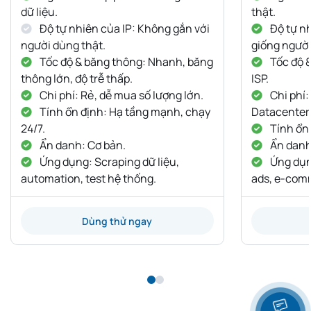
dữ liệu.
thật.
Độ tự nhiên của IP: Không gắn với
Độ tự nh
người dùng thật.
giống người
Tốc độ & băng thông: Nhanh, băng
Tốc độ 
thông lớn, độ trễ thấp.
ISP.
Chi phí: Rẻ, dễ mua số lượng lớn.
Chi phí:
Tính ổn định: Hạ tầng mạnh, chạy
Datacenter
24/7.
Tính ổn 
Ẩn danh: Cơ bản.
Ẩn danh:
Ứng dụng: Scraping dữ liệu,
Ứng dụng
automation, test hệ thống.
ads, e-com
Dùng thử ngay