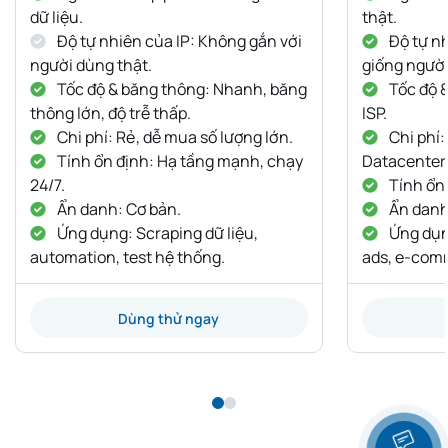
dữ liệu.
thật.
Độ tự nhiên của IP: Không gắn với
Độ tự nh
người dùng thật.
giống người
Tốc độ & băng thông: Nhanh, băng
Tốc độ 
thông lớn, độ trễ thấp.
ISP.
Chi phí: Rẻ, dễ mua số lượng lớn.
Chi phí:
Tính ổn định: Hạ tầng mạnh, chạy
Datacenter
24/7.
Tính ổn 
Ẩn danh: Cơ bản.
Ẩn danh:
Ứng dụng: Scraping dữ liệu,
Ứng dụng
automation, test hệ thống.
ads, e-com
Dùng thử ngay