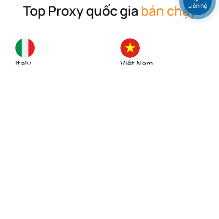
Liên hệ
Top Proxy quốc gia
bán chạy
Italy
Việt Nam
Singapore
Mỹ (USA)
Đức
Anh (UK)