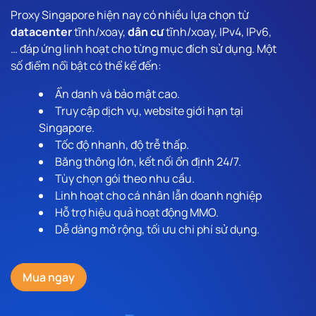
Proxy Singapore hiện nay có nhiều lựa chọn từ
datacenter
tĩnh/xoay,
dân cư
tĩnh/xoay, IPv4, IPv6,
… đáp ứng linh hoạt cho từng mục đích sử dụng. Một
số điểm nổi bật có thể kể đến:
Ẩn danh và bảo mật cao.
Truy cập dịch vụ, website giới hạn tại
Singapore.
Tốc độ nhanh, độ trễ thấp.
Băng thông lớn, kết nối ổn định 24/7.
Tùy chọn gói theo nhu cầu.
Linh hoạt cho cá nhân lẫn doanh nghiệp
Hỗ trợ hiệu quả hoạt động MMO.
Dễ dàng mở rộng, tối ưu chi phí sử dụng.
Mua ngay