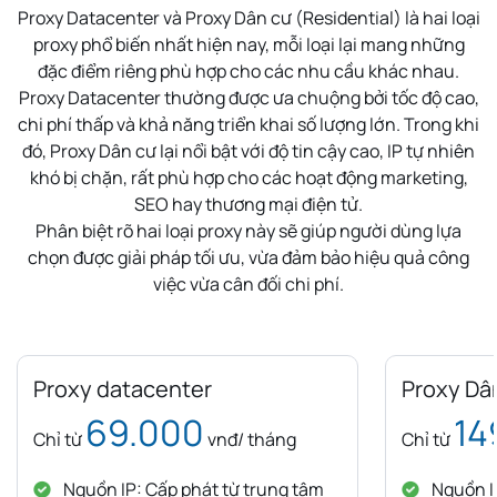
Proxy Datacenter và Proxy Dân cư (Residential) là hai loại
proxy phổ biến nhất hiện nay, mỗi loại lại mang những
đặc điểm riêng phù hợp cho các nhu cầu khác nhau.
Proxy Datacenter thường được ưa chuộng bởi tốc độ cao,
chi phí thấp và khả năng triển khai số lượng lớn. Trong khi
đó, Proxy Dân cư lại nổi bật với độ tin cậy cao, IP tự nhiên
khó bị chặn, rất phù hợp cho các hoạt động marketing,
SEO hay thương mại điện tử.
Phân biệt rõ hai loại proxy này sẽ giúp người dùng lựa
chọn được giải pháp tối ưu, vừa đảm bảo hiệu quả công
việc vừa cân đối chi phí.
Proxy datacenter
Proxy Dâ
69.000
14
Chỉ từ
vnđ/ tháng
Chỉ từ
Nguồn IP: Cấp phát từ trung tâm
Nguồn IP