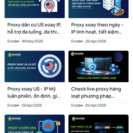
Proxy dân cư US xoay IP,
Proxy xoay theo ngày –
hỗ trợ đa luồng, đa thiết
IP linh hoạt, tiết kiệm
bị
chi phí
Enode
18/May/2026
Enode
26/Apr/2026
Proxy xoay US – IP Mỹ
Check live proxy hàng
luân phiên, ổn định, giá
loạt phương pháp
tốt
nhanh và hiệu quả
Enode
19/Apr/2026
Enode
05/Apr/2026