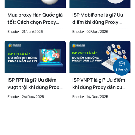
Mua proxy Hàn Quốc giá
ISP MobiFone là gì? Ưu
tốt: Cách chọn Proxy
điểm khi dùng Proxy
Korea đúng nhu cầu
dân cư MobiFone
Enode
21/Jan/2026
Enode
02/Jan/2026
Liên hệ
ISP FPT là gì? Ưu điểm
ISP VNPT là gì? Ưu điểm
vượt trội khi dùng Proxy
khi dùng Proxy dân cư
dân cư FPT
VNPT
Enode
24/Dec/2025
Enode
14/Dec/2025
1
2
3
4
5
6
7