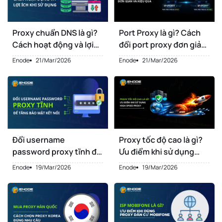
Proxy chuẩn DNS là gì?
Port Proxy là gì? Cách
Cách hoạt động và lợi
đổi port proxy đơn giản
ích khi sử dụng
và hiệu quả
Enode
21/Mar/2026
Enode
21/Mar/2026
Đổi username
Proxy tốc độ cao là gì?
password proxy tĩnh để
Ưu điểm khi sử dụng
tăng bảo mật kết nối
high speed proxy
Enode
19/Mar/2026
Enode
19/Mar/2026