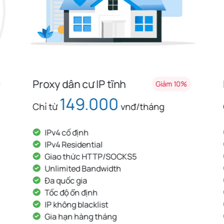
Proxy dân cư IP tĩnh
Giảm 10%
149.000
Chỉ từ
vnđ/tháng
IPv4 cố định
IPv4 Residential
Giao thức HTTP/SOCKS5
Unlimited Bandwidth
Đa quốc gia
Tốc độ ổn định
IP không blacklist
Gia hạn hàng tháng