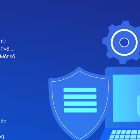
 từ
 IPv6,…
 Một số
iệp
ng.