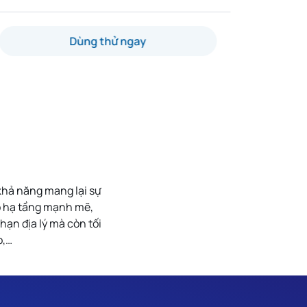
Dùng thử ngay
khả năng mang lại sự
có hạ tầng mạnh mẽ,
hạn địa lý mà còn tối
o,…