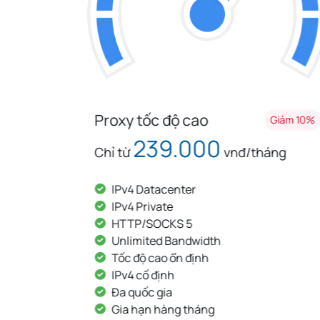
Proxy tốc độ cao
Giảm 10%
Giảm 10%
239.000
g
Chỉ từ
vnđ/tháng
IPv4 Datacenter
IPv4 Private
HTTP/SOCKS 5
Unlimited Bandwidth
Tốc độ cao ổn định
IPv4 cố định
Đa quốc gia
Gia hạn hàng tháng