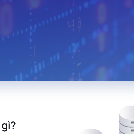
Algeria
Egypt
Iceland
Austria
Turkmenistan
Uzbekista
Mongolia
Malaysia
Paraguay
Albania
Jamaica
Israel
Sri Lanka
Madagascar
Nepal
Costa Rica
Kyrgyzstan
Croatia
Saudi Arabia
Bahamas
North Mac
Montenegro
Malta
Guatemal
Ethiopia
Ivory Coast
Cameroon
South Sudan
Denmark
Hong Kon
Iran
Pakistan
Tajikistan
 gì?