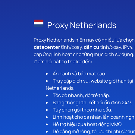
Proxy Netherlands
Proxy Netherlands hiện nay có nhiều lựa chọn
datacenter
tĩnh/xoay,
dân cư
tĩnh/xoay, IPv4,
đáp ứng linh hoạt cho từng mục đích sử dụng.
điểm nổi bật có thể kể đến:
Ẩn danh và bảo mật cao.
Truy cập dịch vụ, website giới hạn tại
Netherlands.
Tốc độ nhanh, độ trễ thấp.
Băng thông lớn, kết nối ổn định 24/7.
Tùy chọn gói theo nhu cầu.
Linh hoạt cho cá nhân lẫn doanh ngh
Hỗ trợ hiệu quả hoạt động MMO.
Dễ dàng mở rộng, tối ưu chi phí sử dụ