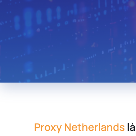
Thailand
Hungary
Lebanon
Zambia
Uruguay
South Africa
New Zealand
Andorra
Morocco
Libya
Iraq
Proxy Netherlands
là