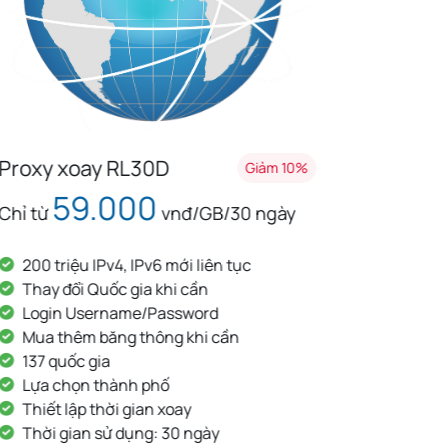
Proxy xoay RL30D
Proxy 
Giảm 10%
59.000
Chỉ từ
vnđ/GB/30 ngày
Chỉ từ
200 triệu IPv4, IPv6 mới liên tục
200 tr
Thay đổi Quốc gia khi cần
Thay 
Login Username/Password
Login
Mua thêm băng thông khi cần
Mua t
137 quốc gia
137 qu
Lựa chọn thành phố
Lựa c
Thiết lập thời gian xoay
Thiết 
Thời gian sử dụng: 30 ngày
Thời 