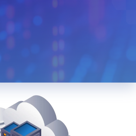
Monaco
Venezuela
n
Bolivia
Kenya
Serbia
Slovenia
Liberia
Mexico
Cuba
Bulgaria
Slovakia
Cyprus
edonia
Jordan
Cambodia
Bosnia And
a
Luxembourg
Herzegovina
Tunisia
Tanzania
g
Taiwan
Korea
Nigeria
Việt Nam