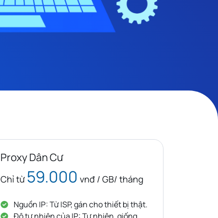
Proxy Dân Cư
59.000
Chỉ từ
vnđ / GB/ tháng
Nguồn IP: Từ ISP, gán cho thiết bị thật.
Độ tự nhiên của IP: Tự nhiên, giống