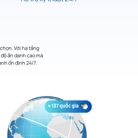
chọn. Với hạ tầng
c độ ẩn danh cao mà
ành ổn định 24/7.