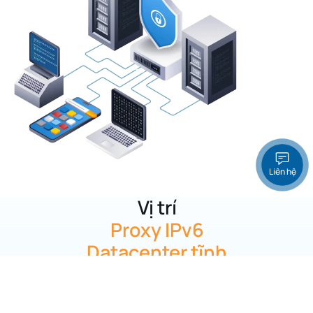
Liên hệ
Vị trí
Proxy IPv6
Datacenter tĩnh
Proxy IPv6 Datacenter tĩnh tại website Enode cung cấp
IP
tại nhiều quốc gia trên toàn thế giới
, và đang không
ngừng mở rộng thêm nhiều vị trí, vùng lãnh thổ khác.