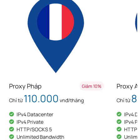
Proxy Pháp
Proxy A
Giảm 10%
110.000
8
Chỉ từ
vnđ/tháng
Chỉ từ
IPv4 Datacenter
IPv4 D
IPv4 Private
IPv4 Pr
HTTP/SOCKS 5
HTTP/
Unlimited Bandwidth
Unlimi