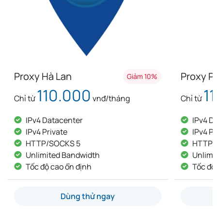
Proxy Pháp
Pro
 10%
Giảm 10%
110.000
Chỉ từ
vnđ/tháng
Chỉ 
IPv4 Datacenter
IPv4 Private
I
HTTP/SOCKS 5
Unlimited Bandwidth
Tốc độ cao ổn định
Dùng thử ngay