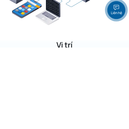
Liên hệ
Vị trí
Proxy IPv4 Shared
Proxy IPv4 Shared Datacenter tĩnh
tại website Enode
cung cấp IP tại 2 quốc gia chủ yếu đó là Việt Nam và
USA, và đang không ngừng mở rộng thêm nhiều vị trí,
vùng lãnh thổ khác.
15,000
Khách hàng tin dùng