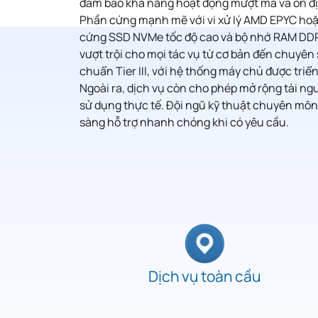
đảm bảo khả năng hoạt động mượt mà và ổn đ
Phần cứng mạnh mẽ với vi xử lý AMD EPYC hoặc
cứng SSD NVMe tốc độ cao và bộ nhớ RAM DDR
vượt trội cho mọi tác vụ từ cơ bản đến chuyên 
chuẩn Tier III, với hệ thống máy chủ được triển
Ngoài ra, dịch vụ còn cho phép mở rộng tài ng
sử dụng thực tế. Đội ngũ kỹ thuật chuyên mô
sàng hỗ trợ nhanh chóng khi có yêu cầu.
Dịch vụ toàn cầu