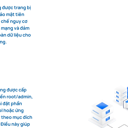
 được trang bị
bảo mật tiên
n chế nguy cơ
g mạng và đảm
oàn dữ liệu cho
ng.
ùng được cấp
ền root/admin,
ài đặt phần
l hoặc ứng
 theo mục đích
 Điều này giúp