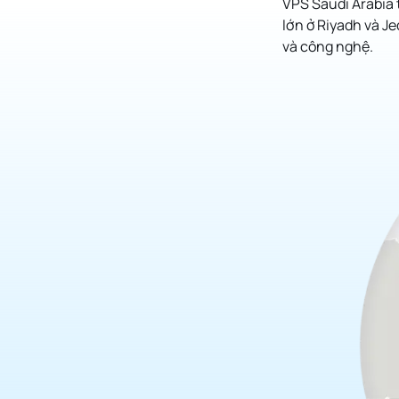
VPS Saudi Arabia 
lớn ở Riyadh và J
và công nghệ.