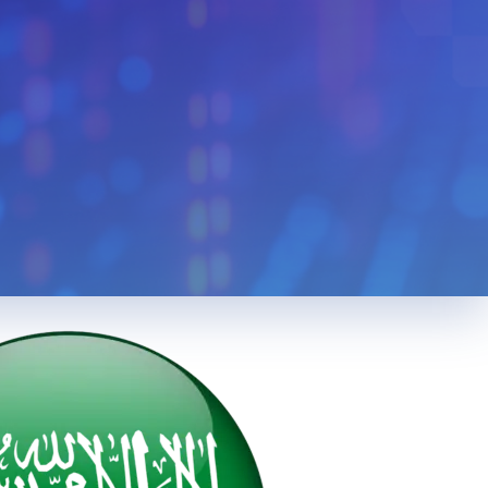
Monaco
Venezuela
n
Bolivia
Kenya
Serbia
Slovenia
Liberia
Mexico
Cuba
Bulgaria
Slovakia
Cyprus
edonia
Jordan
Cambodia
Bosnia And
a
Luxembourg
Herzegovina
Tunisia
Tanzania
g
Taiwan
Korea
Nigeria
Việt Nam