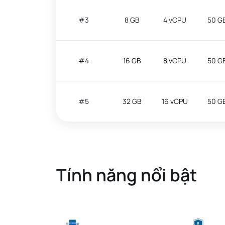
#3
8 GB
4 vCPU
50 G
#4
16 GB
8 vCPU
50 G
#5
32 GB
16 vCPU
50 G
Tính năng nổi bật