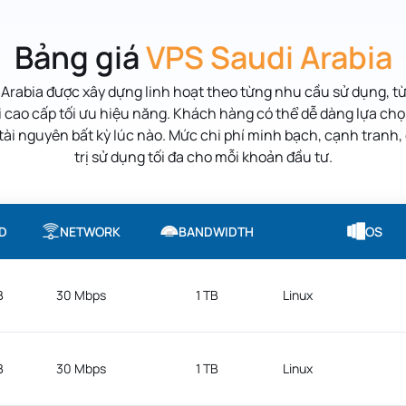
Bảng giá
VPS Saudi Arabia
 Arabia
được xây dựng linh hoạt theo từng nhu cầu sử dụng, từ 
i cao cấp tối ưu hiệu năng. Khách hàng có thể dễ dàng lựa ch
tài nguyên bất kỳ lúc nào. Mức chi phí minh bạch, cạnh tranh, 
trị sử dụng tối đa cho mỗi khoản đầu tư.
D
NETWORK
BANDWIDTH
OS
B
30 Mbps
1 TB
Linux
B
30 Mbps
1 TB
Linux