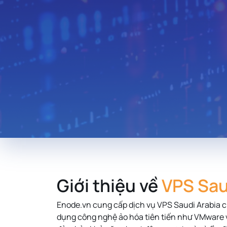
Thailand
Hungary
Lebanon
Zambia
Uruguay
South Africa
New Zealand
Andorra
Morocco
Libya
Giới thiệu về
VPS Sau
Iraq
Enode.vn cung cấp dịch vụ VPS Saudi Arabia c
dụng công nghệ ảo hóa tiên tiến như VMware 