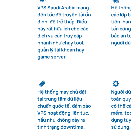
VPS Saudi Arabia mang
Hệ thống
đến tốc độ truyền tải ổn
các lớp 
định, độ trễ thấp. Điều
tiến, hạ
này rất hữu ích cho các
tấn côn
dịch vụ cần truy cập
bảo an t
nhanh như chạy tool,
người dù
quản lý tài khoản hay
game server.
Hệ thống máy chủ đặt
Người d
tại trung tâm dữ liệu
toàn quy
chuẩn quốc tế, đảm bảo
có thể c
VPS hoạt động liên tục,
mềm, too
hầu như không xảy ra
dụng tùy
tình trạng downtime.
sử dụng.