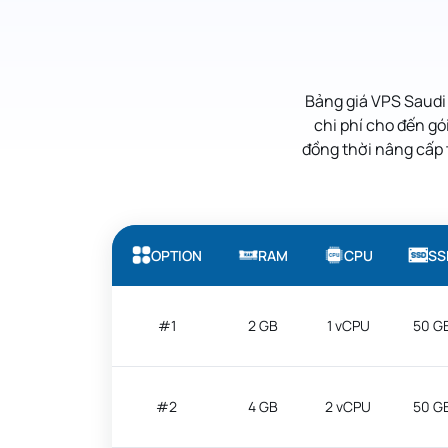
Bảng giá
VPS Saudi
chi phí cho đến gó
đồng thời nâng cấp 
OPTION
RAM
CPU
SS
#1
2 GB
1 vCPU
50 G
#2
4 GB
2 vCPU
50 G