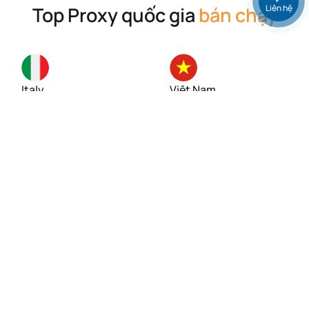
Liên hệ
Top Proxy quốc gia
bán chạy
Italy
Việt Nam
Singapore
Mỹ (USA)
Đức
Anh (UK)