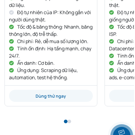
dữ liệu.
thật.
Độ tự nhiên của IP: Không gắn với
Độ tự nh
người dùng thật.
giống người
Tốc độ & băng thông: Nhanh, băng
Tốc độ 
thông lớn, độ trễ thấp.
ISP.
Chi phí: Rẻ, dễ mua số lượng lớn.
Chi phí:
Tính ổn định: Hạ tầng mạnh, chạy
Datacenter
24/7.
Tính ổn 
Ẩn danh: Cơ bản.
Ẩn danh:
Ứng dụng: Scraping dữ liệu,
Ứng dụng
automation, test hệ thống.
ads, e-com
Dùng thử ngay