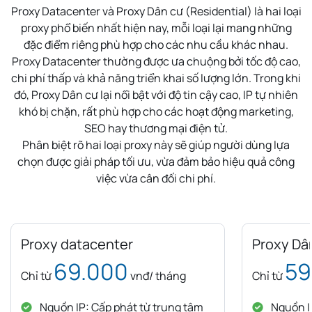
Proxy Datacenter và Proxy Dân cư (Residential) là hai loại
proxy phổ biến nhất hiện nay, mỗi loại lại mang những
đặc điểm riêng phù hợp cho các nhu cầu khác nhau.
Proxy Datacenter thường được ưa chuộng bởi tốc độ cao,
chi phí thấp và khả năng triển khai số lượng lớn. Trong khi
đó, Proxy Dân cư lại nổi bật với độ tin cậy cao, IP tự nhiên
khó bị chặn, rất phù hợp cho các hoạt động marketing,
SEO hay thương mại điện tử.
Phân biệt rõ hai loại proxy này sẽ giúp người dùng lựa
chọn được giải pháp tối ưu, vừa đảm bảo hiệu quả công
việc vừa cân đối chi phí.
Proxy datacenter
Proxy Dâ
69.000
59
Chỉ từ
vnđ/ tháng
Chỉ từ
Nguồn IP: Cấp phát từ trung tâm
Nguồn IP