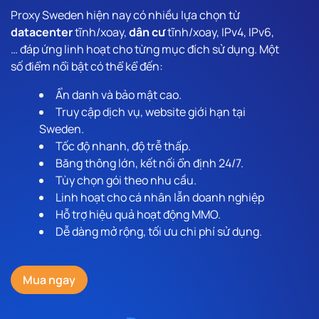
Proxy Sweden hiện nay có nhiều lựa chọn từ
datacenter
tĩnh/xoay,
dân cư
tĩnh/xoay, IPv4, IPv6,
… đáp ứng linh hoạt cho từng mục đích sử dụng. Một
số điểm nổi bật có thể kể đến:
Ẩn danh và bảo mật cao.
Truy cập dịch vụ, website giới hạn tại
Sweden.
Tốc độ nhanh, độ trễ thấp.
Băng thông lớn, kết nối ổn định 24/7.
Tùy chọn gói theo nhu cầu.
Linh hoạt cho cá nhân lẫn doanh nghiệp
Hỗ trợ hiệu quả hoạt động MMO.
Dễ dàng mở rộng, tối ưu chi phí sử dụng.
Mua ngay