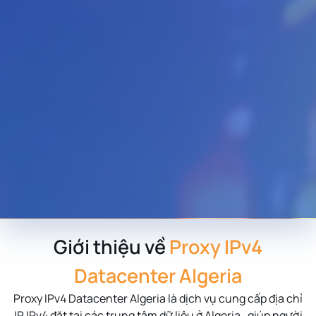
Giới thiệu về
Proxy IPv4
Datacenter Algeria
Proxy IPv4 Datacenter
Algeria
là dịch vụ cung cấp địa chỉ
IP IPv4 đặt tại các trung tâm dữ liệu ở
Algeria
, giúp người