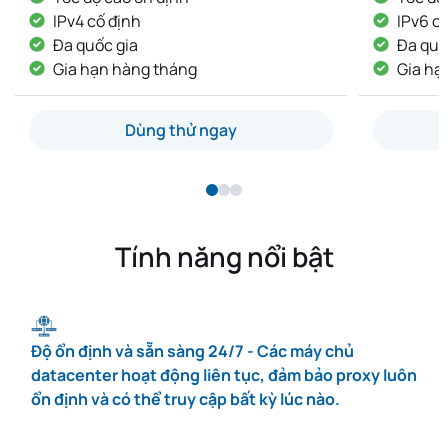
IPv6 cố định
IP khô
Đa quốc gia
IP cố 
Gia hạn hàng tháng
Giao 
Dùng thử ngay
Tính năng nổi bật
Độ ổn định và sẵn sàng 24/7 - Các máy chủ
datacenter hoạt động liên tục, đảm bảo proxy luôn
ổn định và có thể truy cập bất kỳ lúc nào.