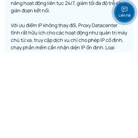
năng hoạt động liên tục 24/7, giảm tối đa độ trễ và
gián đoạn kết nối.
Liên hệ
Với ưu điểm IP không thay đổi, Proxy Datacenter
tĩnh rất hữu ích cho các hoạt động như quản trị máy
chủ từ xa, truy cập dịch vụ chỉ cho phép IP cố định,
chạy phần mềm cần nhận diện IP ổn định. Loại
proxy này cũng được nhiều doanh nghiệp lựa chọn
khi muốn duy trì danh tính và tránh rủi ro bị đánh
dấu như một nguồn truy cập bất thường.
Khám phá ngay
Tham khảo Proxy
quốc gia khác