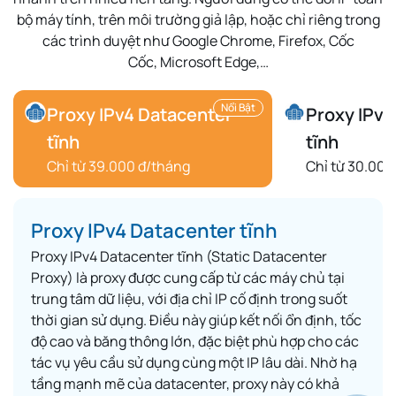
bộ máy tính
, trên môi trường
giả lập
, hoặc chỉ riêng trong
các trình duyệt như
Google Chrome
,
Firefox
,
Cốc
Cốc
,
Microsoft Edge
,…
Nổi Bật
Proxy IPv4 Datacenter
Proxy IPv6
tĩnh
tĩnh
Chỉ từ 39.000 đ/tháng
Chỉ từ 30.000
Proxy IPv4 Datacenter tĩnh
Proxy IPv4 Datacenter tĩnh (Static Datacenter
Proxy) là proxy được cung cấp từ các máy chủ tại
trung tâm dữ liệu, với địa chỉ IP cố định trong suốt
thời gian sử dụng. Điều này giúp kết nối ổn định, tốc
độ cao và băng thông lớn, đặc biệt phù hợp cho các
tác vụ yêu cầu sử dụng cùng một IP lâu dài. Nhờ hạ
tầng mạnh mẽ của datacenter, proxy này có khả