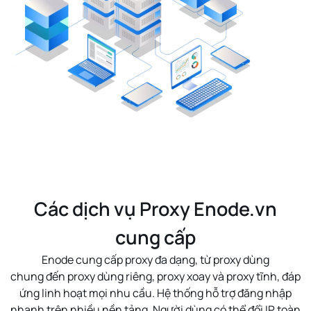
Các dịch vụ Proxy Enode.vn
cung cấp
Enode cung cấp proxy đa dạng, từ
proxy dùng
chung
đến
proxy dùng riêng
,
proxy xoay
và
proxy tĩnh
, đáp
ứng linh hoạt mọi nhu cầu. Hệ thống hỗ trợ
đăng nhập
nhanh
trên nhiều nền tảng. Người dùng có thể
đổi IP toàn