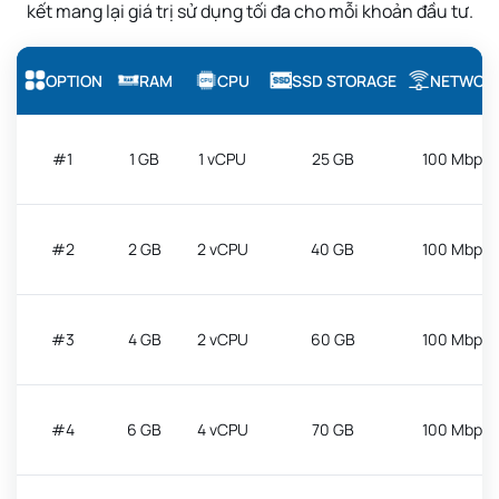
kết mang lại giá trị sử dụng tối đa cho mỗi khoản đầu tư.
OPTION
RAM
CPU
SSD STORAGE
NETWOR
#1
1 GB
1 vCPU
25 GB
100 Mbps
#2
2 GB
2 vCPU
40 GB
100 Mbps
#3
4 GB
2 vCPU
60 GB
100 Mbps
#4
6 GB
4 vCPU
70 GB
100 Mbps