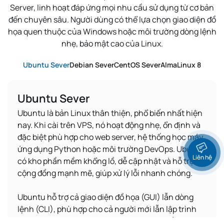
Server, linh hoạt đáp ứng mọi nhu cầu sử dụng từ cơ bản
đến chuyên sâu.
Người dùng có thể lựa chọn giao diện đồ
họa quen thuộc của Windows hoặc môi trường dòng lệnh
nhẹ, bảo mật cao của Linux.
Ubuntu Sever
Debian Sever
CentOS Sever
AlmaLinux 8
Ubuntu Sever
Ubuntu là bản Linux thân thiện, phổ biến nhất hiện
nay. Khi cài trên VPS, nó hoạt động nhẹ, ổn định và
đặc biệt phù hợp cho web server, hệ thống học máy,
ứng dụng Python hoặc môi trường DevOps. Ubuntu
Liên hệ
có kho phần mềm khổng lồ, dễ cập nhật và hỗ trợ
cộng đồng mạnh mẽ, giúp xử lý lỗi nhanh chóng.
Ubuntu hỗ trợ cả giao diện đồ họa (GUI) lẫn dòng
lệnh (CLI), phù hợp cho cả người mới lẫn lập trình
viên chuyên sâu. VPS chạy Ubuntu giúp tiết kiệm tài