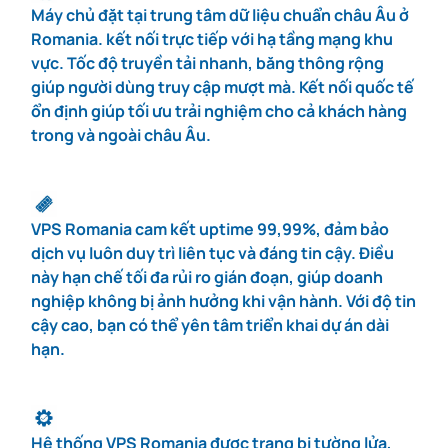
Máy chủ đặt tại trung tâm dữ liệu chuẩn châu Âu ở
Romania. kết nối trực tiếp với hạ tầng mạng khu
#11
32 GB
24 vCPU
410 GB
100 Mbps
vực. Tốc độ truyền tải nhanh, băng thông rộng
giúp người dùng truy cập mượt mà. Kết nối quốc tế
ổn định giúp tối ưu trải nghiệm cho cả khách hàng
trong và ngoài châu Âu.
#12
64 GB
32 vCPU
510 GB
100 Mbps
VPS Romania cam kết uptime 99,99%, đảm bảo
dịch vụ luôn duy trì liên tục và đáng tin cậy. Điều
này hạn chế tối đa rủi ro gián đoạn, giúp doanh
nghiệp không bị ảnh hưởng khi vận hành. Với độ tin
cậy cao, bạn có thể yên tâm triển khai dự án dài
hạn.
Hệ thống VPS Romania được trang bị tường lửa,