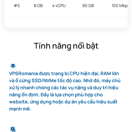
#5
8 GB
4 vCPU
90 GB
100 Mbps
#6
10 GB
6 vCPU
100 GB
100 Mbps
Tính năng nổi bật
#7
12 GB
8 vCPU
150 GB
100 Mbps
VPSRomania được trang bị CPU hiện đại, RAM lớn
#8
14 GB
10 vCPU
170 GB
100 Mbps
và ổ cứng SSD/NVMe tốc độ cao. Nhờ đó, máy chủ
xử lý nhanh chóng các tác vụ nặng và duy trì hiệu
năng ổn định. Đây là lựa chọn phù hợp cho
#9
16 GB
16 vCPU
210 GB
100 Mbps
website, ứng dụng hoặc dự án yêu cầu hiệu suất
mạnh mẽ.
#10
24 GB
20 vCPU
310 GB
100 Mbps