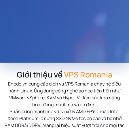
Giới thiệu về
VPS Romania
Enode.vn cung cấp dịch vụ VPS Romania chạy hệ điều
hành Linux. Ứng dụng công nghệ ảo hóa tiên tiến như
VMware vSphere, KVM và Hyper-V, đảm bảo khả năng
hoạt động mượt mà và ổn định.
Phần cứng mạnh mẽ với vi xử lý AMD EPYC hoặc Intel
Xeon Platinum, ổ cứng SSD NVMe tốc độ cao và bộ nhớ
RAM DDR3/DDR4, mang lại hiệu suất vượt trội cho mọi tác