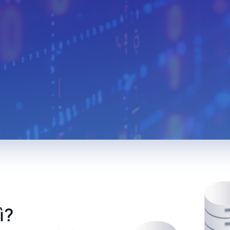
Algeria
Egypt
Iceland
Austria
Turkmenistan
Uzbekista
Mongolia
Malaysia
Paraguay
Albania
Jamaica
Israel
Sri Lanka
Madagascar
Nepal
Costa Rica
Kyrgyzstan
Croatia
Saudi Arabia
Bahamas
North Mac
Montenegro
Malta
Guatemal
Ethiopia
Ivory Coast
Cameroon
South Sudan
Denmark
Hong Kon
Iran
Pakistan
Tajikistan
ì?