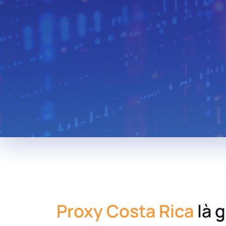
Thailand
Hungary
Lebanon
Zambia
Uruguay
South Africa
New Zealand
Andorra
Morocco
Libya
Iraq
Proxy Costa Rica
là g