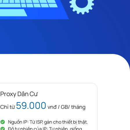
Proxy Dân Cư
59.000
Chỉ từ
vnđ / GB/ tháng
Nguồn IP: Từ ISP, gán cho thiết bị thật.
Độ tự nhiên của IP: Tự nhiên, giống