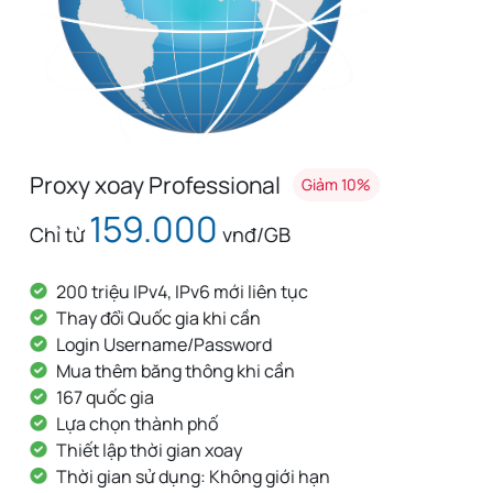
Proxy xoay Professional
Proxy 
Giảm 10%
159.000
Chỉ từ
vnđ/GB
Chỉ từ
200 triệu IPv4, IPv6 mới liên tục
90 tri
Thay đổi Quốc gia khi cần
Thay 
Login Username/Password
Login
Mua thêm băng thông khi cần
Mua t
167 quốc gia
142 q
Lựa chọn thành phố
Lựa c
Thiết lập thời gian xoay
Thiết 
Thời gian sử dụng: Không giới hạn
Thời 