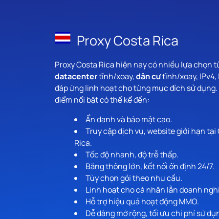
Proxy Costa Rica
Proxy Costa Rica hiện nay có nhiều lựa chọn t
datacenter
tĩnh/xoay,
dân cư
tĩnh/xoay, IPv4,
đáp ứng linh hoạt cho từng mục đích sử dụng.
điểm nổi bật có thể kể đến:
Ẩn danh và bảo mật cao.
Truy cập dịch vụ, website giới hạn tại
Rica.
Tốc độ nhanh, độ trễ thấp.
Băng thông lớn, kết nối ổn định 24/7.
Tùy chọn gói theo nhu cầu.
Linh hoạt cho cá nhân lẫn doanh ngh
Hỗ trợ hiệu quả hoạt động MMO.
Dễ dàng mở rộng, tối ưu chi phí sử dụ