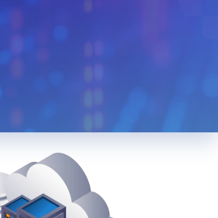
Monaco
Venezuela
n
Bolivia
Kenya
Serbia
Slovenia
Liberia
Mexico
Cuba
Bulgaria
Slovakia
Cyprus
edonia
Jordan
Cambodia
Bosnia And
a
Luxembourg
Herzegovina
Tunisia
Tanzania
g
Taiwan
Korea
Nigeria
Việt Nam