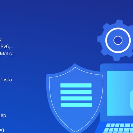
ừ
 IPv6,…
 Một số
 Costa
iệp
ng.