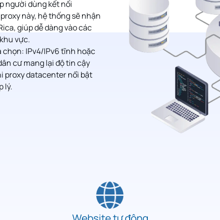
ép người dùng kết nối
g proxy này, hệ thống sẽ nhận
Rica, giúp dễ dàng vào các
 khu vực.
 chọn: IPv4/IPv6 tĩnh hoặc
dân cư mang lại độ tin cậy
hi proxy datacenter nổi bật
 lý.
Website tự động