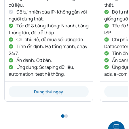
dữ liệu.
thật.
Độ tự nhiên của IP: Không gắn với
Độ tự nh
người dùng thật.
giống người
Tốc độ & băng thông: Nhanh, băng
Tốc độ 
thông lớn, độ trễ thấp.
ISP.
Chi phí: Rẻ, dễ mua số lượng lớn.
Chi phí:
Tính ổn định: Hạ tầng mạnh, chạy
Datacenter
24/7.
Tính ổn 
Ẩn danh: Cơ bản.
Ẩn danh:
Ứng dụng: Scraping dữ liệu,
Ứng dụng
automation, test hệ thống.
ads, e-com
Dùng thử ngay