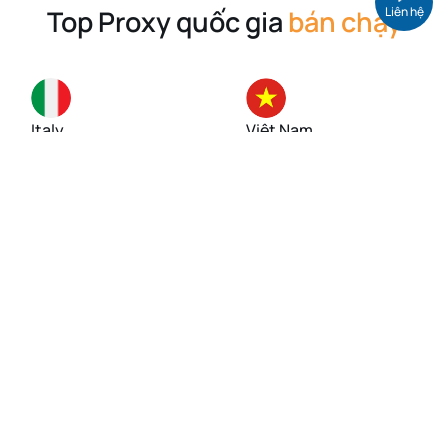
Liên hệ
Top Proxy quốc gia
bán chạy
Italy
Việt Nam
Singapore
Mỹ (USA)
Đức
Anh (UK)