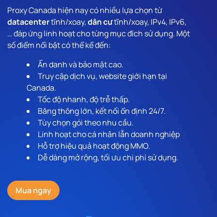
Proxy Canada hiện nay có nhiều lựa chọn từ
datacenter
tĩnh/xoay,
dân cư
tĩnh/xoay, IPv4, IPv6,
… đáp ứng linh hoạt cho từng mục đích sử dụng. Một
số điểm nổi bật có thể kể đến:
Ẩn danh và bảo mật cao.
Truy cập dịch vụ, website giới hạn tại
Canada.
Tốc độ nhanh, độ trễ thấp.
Băng thông lớn, kết nối ổn định 24/7.
Tùy chọn gói theo nhu cầu.
Linh hoạt cho cá nhân lẫn doanh nghiệp
Hỗ trợ hiệu quả hoạt động MMO.
Dễ dàng mở rộng, tối ưu chi phí sử dụng.
Mua ngay