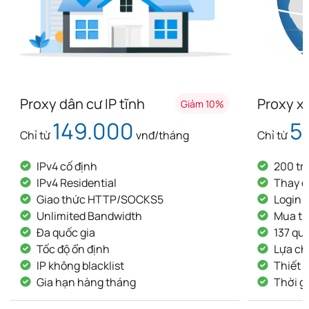
Proxy dân cư IP tĩnh
Proxy x
Giảm 10%
149.000
5
Chỉ từ
vnđ/tháng
Chỉ từ
IPv4 cố định
200 tri
IPv4 Residential
Thay đ
Giao thức HTTP/SOCKS5
Login
Unlimited Bandwidth
Mua th
Đa quốc gia
137 qu
Tốc độ ổn định
Lựa ch
IP không blacklist
Thiết l
Gia hạn hàng tháng
Thời g