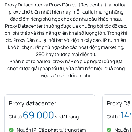
Proxy Datacenter và Proxy Dân cư (Residential) là hai loại
proxy phổ biến nhất hiện nay, mỗi loại lại mang những
đặc điểm riêng phù hợp cho các nhu cầu khác nhau.
Proxy Datacenter thường được ưa chuộng bởi tốc độ cao,
chi phí thấp và khả năng triển khai số lượng lớn. Trong khi
đó, Proxy Dân cư lại nổi bật với độ tin cậy cao, IP tự nhiên
khó bị chặn, rất phù hợp cho các hoạt động marketing,
SEO hay thương mại điện tử.
Phân biệt rõ hai loại proxy này sẽ giúp người dùng lựa
chọn được giải pháp tối ưu, vừa đảm bảo hiệu quả công
việc vừa cân đối chi phí.
Proxy datacenter
Proxy Dâ
69.000
14
Chỉ từ
vnđ/ tháng
Chỉ từ
Nguồn IP: Cấp phát từ trung tâm
Nguồn IP