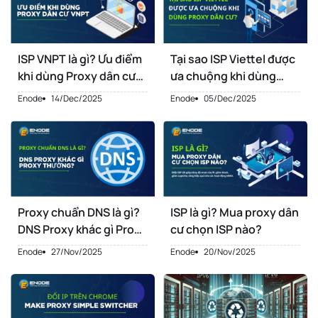
ISP VNPT là gì? Ưu điểm
Tại sao ISP Viettel được
khi dùng Proxy dân cư
ưa chuộng khi dùng
VNPT
proxy dân cư?
Enode
14/Dec/2025
Enode
05/Dec/2025
Proxy chuẩn DNS là gì?
ISP là gì? Mua proxy dân
DNS Proxy khác gì Proxy
cư chọn ISP nào?
thường
Enode
27/Nov/2025
Enode
20/Nov/2025