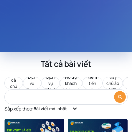
Tất cả bài viết
Tất
Dịch
Dịch
Hỗ trợ
Kiếm
Máy
Pr
cả
vụ
vụ
khách
tiền
chủ ảo
d
chủ
Proxy
Tiktok
hàng
online
VPS
c
đề
Sắp xếp theo:
Bài viết mới nhất