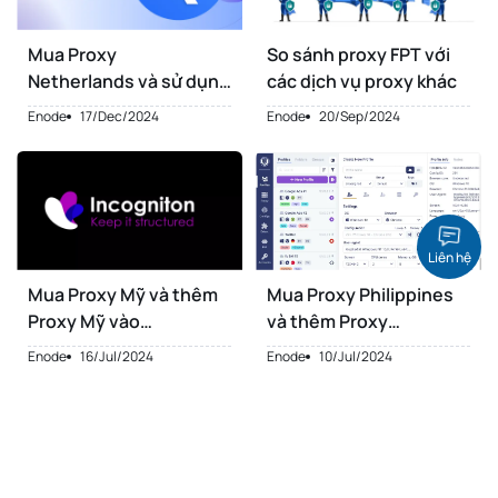
Mua Proxy
So sánh proxy FPT với
Netherlands và sử dụng
các dịch vụ proxy khác
trên ClonBrowser
Enode
17/Dec/2024
Enode
20/Sep/2024
Liên hệ
Mua Proxy Mỹ và thêm
Mua Proxy Philippines
Proxy Mỹ vào
và thêm Proxy
Incogniton
Philippines vào
Enode
16/Jul/2024
Enode
10/Jul/2024
Undetectable
1
2
3
4
5
6