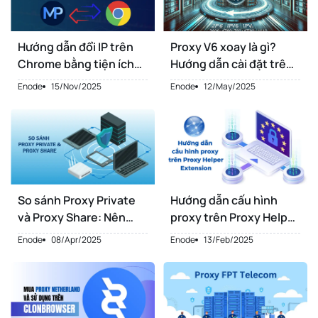
Hướng dẫn đổi IP trên
Proxy V6 xoay là gì?
Chrome bằng tiện ích
Hướng dẫn cài đặt trên
Make Proxy Simple
Chrome chi tiết nhất
Enode
15/Nov/2025
Enode
12/May/2025
Switcher
So sánh Proxy Private
Hướng dẫn cấu hình
và Proxy Share: Nên
proxy trên Proxy Helper
chọn loại nào?
Extension
Enode
08/Apr/2025
Enode
13/Feb/2025