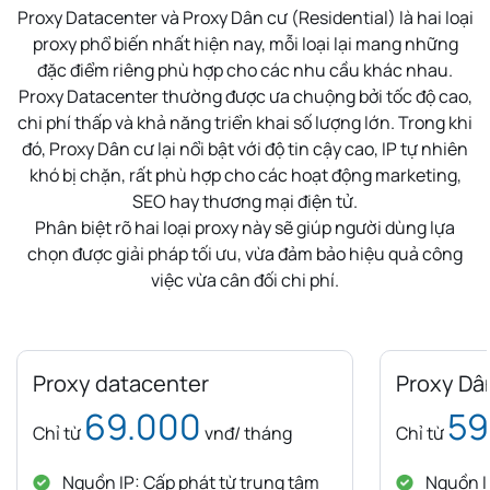
Proxy Datacenter và Proxy Dân cư (Residential) là hai loại
proxy phổ biến nhất hiện nay, mỗi loại lại mang những
đặc điểm riêng phù hợp cho các nhu cầu khác nhau.
Proxy Datacenter thường được ưa chuộng bởi tốc độ cao,
chi phí thấp và khả năng triển khai số lượng lớn. Trong khi
đó, Proxy Dân cư lại nổi bật với độ tin cậy cao, IP tự nhiên
khó bị chặn, rất phù hợp cho các hoạt động marketing,
SEO hay thương mại điện tử.
Phân biệt rõ hai loại proxy này sẽ giúp người dùng lựa
chọn được giải pháp tối ưu, vừa đảm bảo hiệu quả công
việc vừa cân đối chi phí.
Proxy datacenter
Proxy Dâ
69.000
59
Chỉ từ
vnđ/ tháng
Chỉ từ
Nguồn IP: Cấp phát từ trung tâm
Nguồn IP