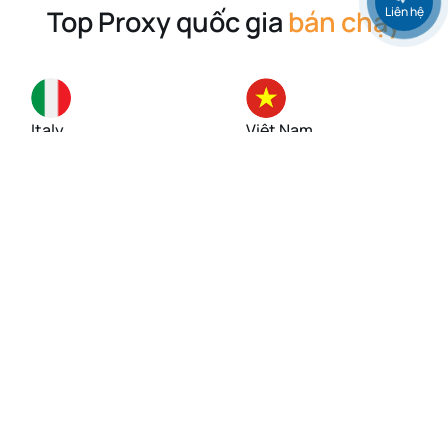
Liên hệ
Top Proxy quốc gia
bán chạy
Italy
Việt Nam
Singapore
Mỹ (USA)
Đức
Anh (UK)