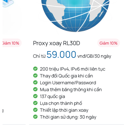
Proxy xoay RL30D
Proxy x
Giảm 10%
59.000
8
Chỉ từ
vnđ/GB/30 ngày
Chỉ từ
200 triệu IPv4, IPv6 mới liên tục
200 tri
Thay đổi Quốc gia khi cần
Thay đ
Login Username/Password
Login
Mua thêm băng thông khi cần
Mua th
137 quốc gia
137 qu
Lựa chọn thành phố
Lựa ch
Thiết lập thời gian xoay
Thiết l
Thời gian sử dụng: 30 ngày
Thời g