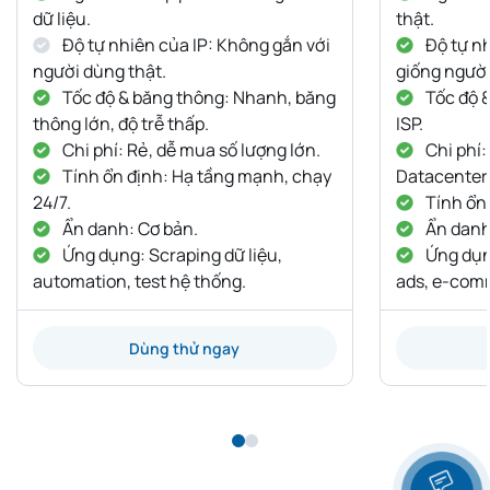
dữ liệu.
thật.
Độ tự nhiên của IP: Không gắn với
Độ tự nh
người dùng thật.
giống người
Tốc độ & băng thông: Nhanh, băng
Tốc độ 
thông lớn, độ trễ thấp.
ISP.
Chi phí: Rẻ, dễ mua số lượng lớn.
Chi phí:
Tính ổn định: Hạ tầng mạnh, chạy
Datacenter
24/7.
Tính ổn 
Ẩn danh: Cơ bản.
Ẩn danh:
Ứng dụng: Scraping dữ liệu,
Ứng dụng
automation, test hệ thống.
ads, e-com
Dùng thử ngay