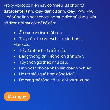
Proxy Morocco hiện nay có nhiều lựa chọn từ
datacenter
tĩnh/xoay,
dân cư
tĩnh/xoay, IPv4, IPv6,
… đáp ứng linh hoạt cho từng mục đích sử dụng. Một
số điểm nổi bật có thể kể đến:
Ẩn danh và bảo mật cao.
Truy cập dịch vụ, website giới hạn tại
Morocco.
Tốc độ nhanh, độ trễ thấp.
Băng thông lớn, kết nối ổn định 24/7.
Tùy chọn gói theo nhu cầu.
Linh hoạt cho cá nhân lẫn doanh nghiệp
Hỗ trợ hiệu quả hoạt động MMO.
Dễ dàng mở rộng, tối ưu chi phí sử dụng.
Mua ngay