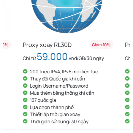
Proxy xoay RL30D
Proxy x
Giảm 10%
59.000
8
Chỉ từ
vnđ/GB/30 ngày
Chỉ từ
200 triệu IPv4, IPv6 mới liên tục
200 tri
Thay đổi Quốc gia khi cần
Thay đ
Login Username/Password
Login
Mua thêm băng thông khi cần
Mua th
137 quốc gia
137 qu
Lựa chọn thành phố
Lựa ch
Thiết lập thời gian xoay
Thiết l
Thời gian sử dụng: 30 ngày
Thời g