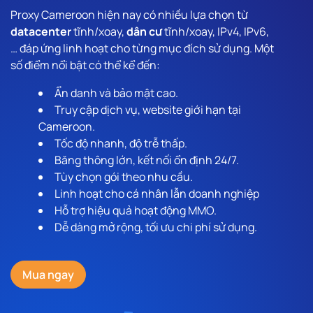
Proxy Cameroon hiện nay có nhiều lựa chọn từ
datacenter
tĩnh/xoay,
dân cư
tĩnh/xoay, IPv4, IPv6,
… đáp ứng linh hoạt cho từng mục đích sử dụng. Một
số điểm nổi bật có thể kể đến:
Ẩn danh và bảo mật cao.
Truy cập dịch vụ, website giới hạn tại
Cameroon.
Tốc độ nhanh, độ trễ thấp.
Băng thông lớn, kết nối ổn định 24/7.
Tùy chọn gói theo nhu cầu.
Linh hoạt cho cá nhân lẫn doanh nghiệp
Hỗ trợ hiệu quả hoạt động MMO.
Dễ dàng mở rộng, tối ưu chi phí sử dụng.
Mua ngay