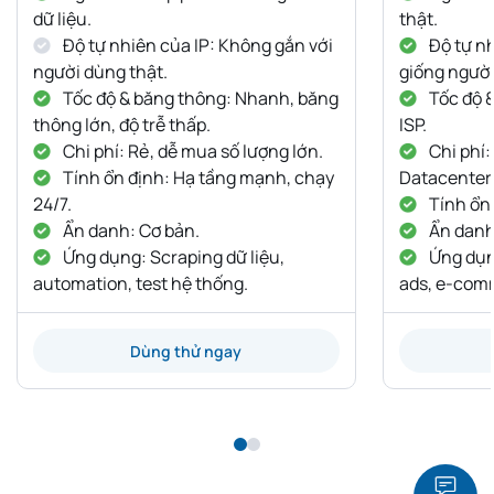
dữ liệu.
thật.
Độ tự nhiên của IP: Không gắn với
Độ tự nh
người dùng thật.
giống người
Tốc độ & băng thông: Nhanh, băng
Tốc độ 
thông lớn, độ trễ thấp.
ISP.
Chi phí: Rẻ, dễ mua số lượng lớn.
Chi phí:
Tính ổn định: Hạ tầng mạnh, chạy
Datacenter
24/7.
Tính ổn 
Ẩn danh: Cơ bản.
Ẩn danh:
Ứng dụng: Scraping dữ liệu,
Ứng dụng
automation, test hệ thống.
ads, e-com
Dùng thử ngay