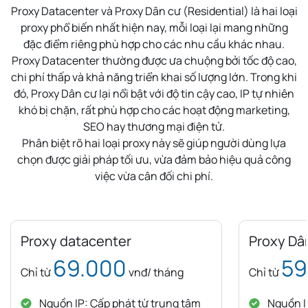
Proxy Datacenter và Proxy Dân cư (Residential) là hai loại
proxy phổ biến nhất hiện nay, mỗi loại lại mang những
đặc điểm riêng phù hợp cho các nhu cầu khác nhau.
Proxy Datacenter thường được ưa chuộng bởi tốc độ cao,
chi phí thấp và khả năng triển khai số lượng lớn. Trong khi
đó, Proxy Dân cư lại nổi bật với độ tin cậy cao, IP tự nhiên
khó bị chặn, rất phù hợp cho các hoạt động marketing,
SEO hay thương mại điện tử.
Phân biệt rõ hai loại proxy này sẽ giúp người dùng lựa
chọn được giải pháp tối ưu, vừa đảm bảo hiệu quả công
việc vừa cân đối chi phí.
Proxy datacenter
Proxy Dâ
69.000
59
Chỉ từ
vnđ/ tháng
Chỉ từ
Nguồn IP: Cấp phát từ trung tâm
Nguồn IP