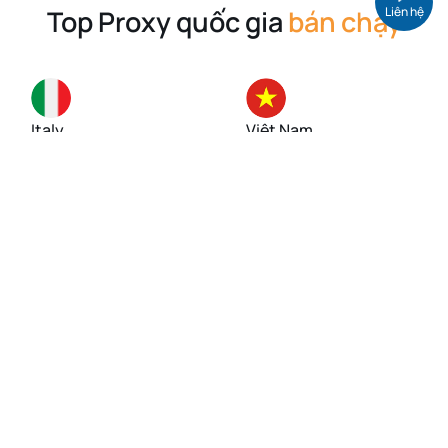
Liên hệ
Top Proxy quốc gia
bán chạy
Italy
Việt Nam
Singapore
Mỹ (USA)
Đức
Anh (UK)