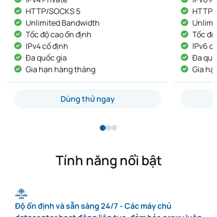
HTTP/SOCKS 5
Đa q
Unlimited Bandwidth
Unli
Tốc độ cao ổn định
Tốc 
IPv6 cố định
IP kh
Đa quốc gia
IP cố
Gia hạn hàng tháng
Giao
Dùng thử ngay
Tính năng nổi bật
Độ ổn định và sẵn sàng 24/7 - Các máy chủ