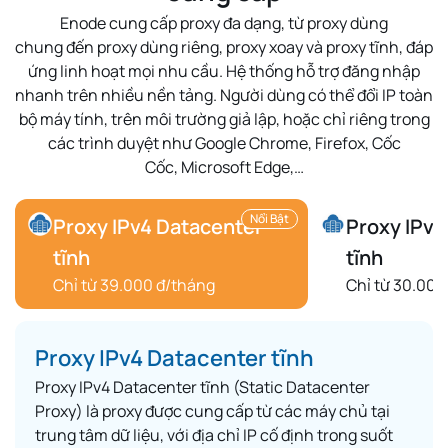
Enode cung cấp proxy đa dạng, từ
proxy dùng
chung
đến
proxy dùng riêng
,
proxy xoay
và
proxy tĩnh
, đáp
ứng linh hoạt mọi nhu cầu. Hệ thống hỗ trợ
đăng nhập
nhanh
trên nhiều nền tảng. Người dùng có thể
đổi IP toàn
bộ máy tính
, trên môi trường
giả lập
, hoặc chỉ riêng trong
các trình duyệt như
Google Chrome
,
Firefox
,
Cốc
Cốc
,
Microsoft Edge
,…
Nổi Bật
Proxy IPv4 Datacenter
Proxy IPv6
tĩnh
tĩnh
Chỉ từ 39.000 đ/tháng
Chỉ từ 30.000
Proxy IPv4 Datacenter tĩnh
Proxy IPv4 Datacenter tĩnh (Static Datacenter
Proxy) là proxy được cung cấp từ các máy chủ tại
trung tâm dữ liệu, với địa chỉ IP cố định trong suốt