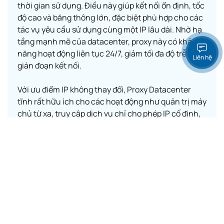
thời gian sử dụng. Điều này giúp kết nối ổn định, tốc
độ cao và băng thông lớn, đặc biệt phù hợp cho các
tác vụ yêu cầu sử dụng cùng một IP lâu dài. Nhờ hạ
tầng mạnh mẽ của datacenter, proxy này có khả
năng hoạt động liên tục 24/7, giảm tối đa độ trễ và
Liên hệ
gián đoạn kết nối.
Với ưu điểm IP không thay đổi, Proxy Datacenter
tĩnh rất hữu ích cho các hoạt động như quản trị máy
chủ từ xa, truy cập dịch vụ chỉ cho phép IP cố định,
chạy phần mềm cần nhận diện IP ổn định. Loại
proxy này cũng được nhiều doanh nghiệp lựa chọn
khi muốn duy trì danh tính và tránh rủi ro bị đánh
dấu như một nguồn truy cập bất thường.
Khám phá ngay