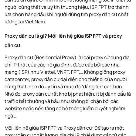
người dùng thật và uy tín thương hiệu, ISP FPT trở thành
lựa chọn hàng đầu khi người dùng tìm proxy dân cư chất
lượng tại Việt Nam.
Proxy dân cư là gì? Mối liên hệ giữa ISP FPT và proxy
dân cư
Proxy dân cư (Residential Proxy) là loại proxy sử dụng địa
chỉ IP thật của các hộ gia đình, được cấp bởi các nhà
mạng (ISP) như Viettel, VNPT, FPT,… Không giống proxy
datacenter, proxy dân cư đại diện cho thiết bị của người
dùng thật, nên độ uy tín và mức độ “đáng tin” cao hơn.
Nhờ đó, proxy dân cư rất khó bị phát hiện, ít bị đánh dấu là
traffic bất thường và hầu như không bị chặn bởi các
website hoặc nền tảng có hệ thống kiểm duyệt nghiêm
ngặt.
Mối liên hệ giữa ISP FPT và Proxy dân cư: Để tạo ra một
proxy dân cư chất lượng, địa chỉ IP phải được cấp từ các