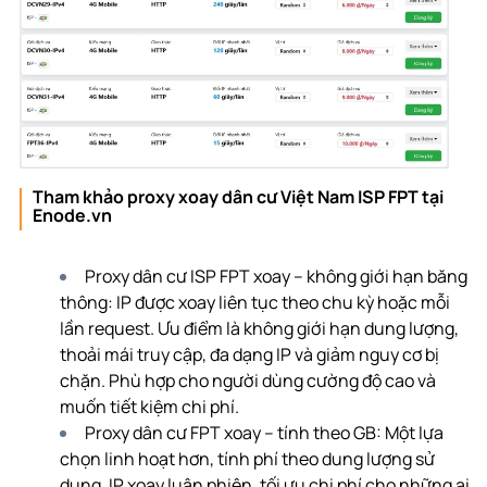
Tham khảo proxy xoay dân cư Việt Nam ISP FPT tại
Enode.vn
Proxy dân cư ISP FPT xoay – không giới hạn băng
thông: IP được xoay liên tục theo chu kỳ hoặc mỗi
lần request. Ưu điểm là không giới hạn dung lượng,
thoải mái truy cập, đa dạng IP và giảm nguy cơ bị
chặn. Phù hợp cho người dùng cường độ cao và
muốn tiết kiệm chi phí.
Proxy dân cư FPT xoay – tính theo GB: Một lựa
chọn linh hoạt hơn, tính phí theo dung lượng sử
dụng. IP xoay luân phiên, tối ưu chi phí cho những ai