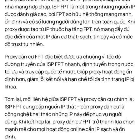
nhà mạng hợp pháp. ISP FPT là một trong những nguồn IP
được đánh giá cao, bởi FPT sở hữu hệ thống mạng mạnh,
ổn định và có số lượng người dùng lớn trên toàn quốc. Khi
proxy được tạo từ IP thuộc hạ tầng FPT, nó mang đầy đủ
đặc điểm của một IP dân cư thật: sạch, tin cậy và có mức
độ trust tự nhiên.
Proxy dân cư FPT đặc biệt được ưa chuộng vì tốc độ
đường truyền của ISP FPT nhanh, định tuyến trong nước
tối ưu và truy cập quốc tế mượt. Giúp proxy hoạt động ổn
định hơn, giảm lỗi kết nối và hạn chế tối đa tình trạng IP bị
khóa.
Tóm lại, mối liên hệ giữa ISP FPT và proxy dân cư chính là:
ISP FPT cung cấp nguồn IP thật – còn proxy dân cư là
công nghệ khai thác những IP này để phục vụ người
dùng. Khi kết hợp lại, proxy dân cư FPT trở thành lựa chọn
mạnh mẽ cho mọi hoạt động online cần IP sạch và ổn
định.