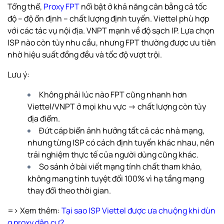
Tổng thể,
Proxy FPT
nổi bật ở khả năng cân bằng cả tốc
độ – độ ổn định – chất lượng định tuyến. Viettel phù hợp
với các tác vụ nội địa. VNPT mạnh về độ sạch IP. Lựa chọn
ISP nào còn tùy nhu cầu, nhưng FPT thường được ưu tiên
nhờ hiệu suất đồng đều và tốc độ vượt trội.
Lưu ý:
Không phải lúc nào FPT cũng nhanh hơn
Viettel/VNPT ở mọi khu vực → chất lượng còn tùy
địa điểm.
Đứt cáp biển ảnh hưởng tất cả các nhà mạng,
nhưng từng ISP có cách định tuyến khác nhau, nên
trải nghiệm thực tế của người dùng cũng khác.
So sánh ở bài viết mạng tính chất tham khảo,
không mang tính tuyệt đối 100% vì hạ tầng mạng
thay đổi theo thời gian.
=> Xem thêm:
Tại sao ISP Viettel được ưa chuộng khi dùn
g proxy dân cư?