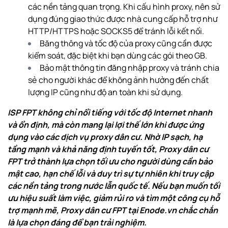
các nền tảng quan trọng. Khi cấu hình proxy, nên sử
dụng đúng giao thức được nhà cung cấp hỗ trợ như
HTTP/HTTPS hoặc SOCKS5 để tránh lỗi kết nối.
Băng thông và tốc độ của proxy cũng cần được
kiểm soát, đặc biệt khi bạn dùng các gói theo GB.
Bảo mật thông tin đăng nhập proxy và tránh chia
sẻ cho người khác để không ảnh hưởng đến chất
lượng IP cũng như độ an toàn khi sử dụng.
ISP FPT không chỉ nổi tiếng với tốc độ Internet nhanh
và ổn định, mà còn mang lại lợi thế lớn khi được ứng
dụng vào các dịch vụ proxy dân cư. Nhờ IP sạch, hạ
tầng mạnh và khả năng định tuyến tốt, Proxy dân cư
FPT trở thành lựa chọn tối ưu cho người dùng cần bảo
mật cao, hạn chế lỗi và duy trì sự tự nhiên khi truy cập
các nền tảng trong nước lẫn quốc tế. Nếu bạn muốn tối
ưu hiệu suất làm việc, giảm rủi ro và tìm một công cụ hỗ
trợ mạnh mẽ, Proxy dân cư FPT tại Enode.vn chắc chắn
là lựa chọn đáng để bạn trải nghiệm.