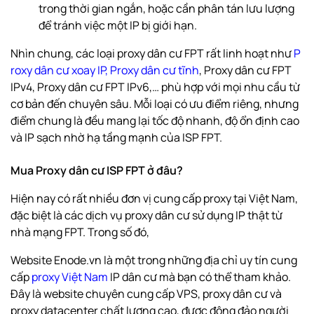
trong thời gian ngắn, hoặc cần phân tán lưu lượng
để tránh việc một IP bị giới hạn.
Nhìn chung, các loại proxy dân cư FPT rất linh hoạt như
P
roxy dân cư xoay IP
,
Proxy dân cư tĩnh
, Proxy dân cư FPT
IPv4, Proxy dân cư FPT IPv6,… phù hợp với mọi nhu cầu từ
cơ bản đến chuyên sâu. Mỗi loại có ưu điểm riêng, nhưng
điểm chung là đều mang lại tốc độ nhanh, độ ổn định cao
và IP sạch nhờ hạ tầng mạnh của ISP FPT.
Mua Proxy dân cư ISP FPT ở đâu?
Hiện nay có rất nhiều đơn vị cung cấp proxy tại Việt Nam,
đặc biệt là các dịch vụ proxy dân cư sử dụng IP thật từ
nhà mạng FPT. Trong số đó,
Website Enode.vn là một trong những địa chỉ uy tín cung
cấp
proxy Việt Nam
IP dân cư mà bạn có thể tham khảo.
Đây là website chuyên cung cấp VPS, proxy dân cư và
proxy datacenter chất lượng cao, được đông đảo người