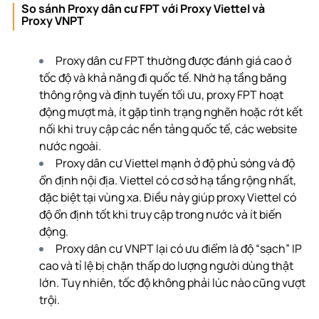
So sánh Proxy dân cư FPT với Proxy Viettel và
Proxy VNPT
Proxy dân cư FPT thường được đánh giá cao ở
tốc độ và khả năng đi quốc tế. Nhờ hạ tầng băng
thông rộng và định tuyến tối ưu, proxy FPT hoạt
động mượt mà, ít gặp tình trạng nghẽn hoặc rớt kết
nối khi truy cập các nền tảng quốc tế, các website
nước ngoài.
Proxy dân cư Viettel mạnh ở độ phủ sóng và độ
ổn định nội địa. Viettel có cơ sở hạ tầng rộng nhất,
đặc biệt tại vùng xa. Điều này giúp proxy Viettel có
độ ổn định tốt khi truy cập trong nước và ít biến
động.
Proxy dân cư VNPT lại có ưu điểm là độ “sạch” IP
cao và tỉ lệ bị chặn thấp do lượng người dùng thật
lớn. Tuy nhiên, tốc độ không phải lúc nào cũng vượt
trội.