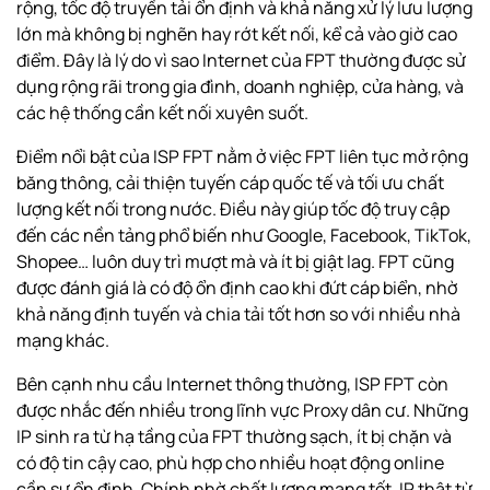
rộng, tốc độ truyền tải ổn định và khả năng xử lý lưu lượng
lớn mà không bị nghẽn hay rớt kết nối, kể cả vào giờ cao
điểm. Đây là lý do vì sao Internet của FPT thường được sử
dụng rộng rãi trong gia đình, doanh nghiệp, cửa hàng, và
các hệ thống cần kết nối xuyên suốt.
Điểm nổi bật của ISP FPT nằm ở việc FPT liên tục mở rộng
băng thông, cải thiện tuyến cáp quốc tế và tối ưu chất
lượng kết nối trong nước. Điều này giúp tốc độ truy cập
đến các nền tảng phổ biến như
Google
, Facebook, TikTok,
Shopee… luôn duy trì mượt mà và ít bị giật lag. FPT cũng
được đánh giá là có độ ổn định cao khi đứt cáp biển, nhờ
khả năng định tuyến và chia tải tốt hơn so với nhiều nhà
mạng khác.
Bên cạnh nhu cầu Internet thông thường, ISP FPT còn
được nhắc đến nhiều trong lĩnh vực Proxy dân cư. Những
IP sinh ra từ hạ tầng của FPT thường sạch, ít bị chặn và
có độ tin cậy cao, phù hợp cho nhiều hoạt động online
cần sự ổn định. Chính nhờ chất lượng mạng tốt, IP thật từ