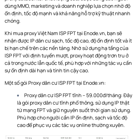
dùng MMO, marketing và doanh nghiệp lựa chọn nhờ độ
ổn định, tốc độ mạnh và khả năng hỗ trợ kỹ thuật nhanh
chóng.
Khi mua proxy Việt Nam ISP FPT tại Enode.vn, bạn sẽ
nhận được IP dân cư sạch, tốc độ cao, độ ổn định tốt và ít
bị hạn chế trên các nền tảng. Nhờ sử dụng hạ tầng của
ISP FPT với định tuyến mượt, proxy hoạt động trơn tru ở
cả trong nước lẫn quốc tế, phù hợp với những tác vụ cần
sự ổn định dài hạn và tính tin cậy cao.
Một số gói Proxy dân cư ISP FPT tại Enode.vn:
Proxy dân cư ISP FPT tĩnh – 59.000đ/tháng: Đây
là gói proxy dân cư tĩnh phổ thông, sử dụng IP thật
từ mạng FPT và giữ nguyên suốt thời gian sử dụng.
Phù hợp cho người cần IP ổn định, sạch và tốc độ
cao để phục vụ các tác vụ online thường xuyên.