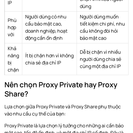
IP
dùng
Người dùng có nhu
Người dùng muốn
Phù
cầu bảo mật cao,
tiết kiệm chi phí, nhu
hợp
doanh nghiệp, hoạt
cầu không đòi hỏi
với
động cần ổn định
bảo mật cao
Khả
Dễ bị chặn vì nhiều
năng
Ít bị chặn hơn vì không
người dùng chia sẻ
bị
chia sẻ địa chỉ IP
cùng một địa chỉ IP
chặn
Nên chọn Proxy Private hay Proxy
Share?
Lựa chọn giữa Proxy Private và Proxy Share phụ thuộc
vào nhu cầu cụ thể của bạn:
Proxy Private là lựa chọn lý tưởng cho những ai cần bảo
mật cao, tốc độ ổn định, và một địa chỉ IP cố định. Đây là