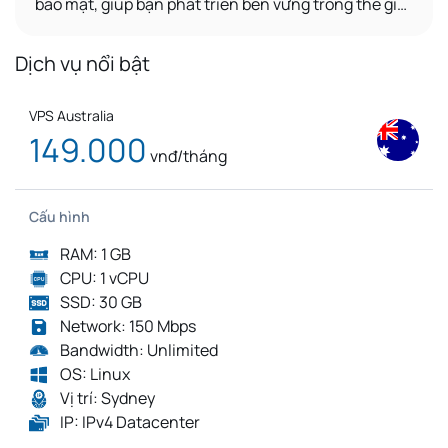
bảo mật, giúp bạn phát triển bền vững trong thế giới
số.
Dịch vụ nổi bật
VPS Australia
149.000
vnđ/tháng
Cấu hình
RAM: 1 GB
CPU: 1 vCPU
SSD: 30 GB
Network: 150 Mbps
Bandwidth: Unlimited
OS: Linux
Vị trí: Sydney
IP: IPv4 Datacenter