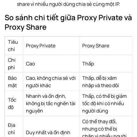
share vì nhiều người dùng chia sẻ cùng một IP.
So sánh chi tiết giữa Proxy Private và
Proxy Share
Tiêu
Proxy Private
Proxy Share
chí
Chi
Cao
Thấp
phí
Bảo
Cao, không chia sẻ với
Thấp, dễ bị xâm
mật
người khác
nhập và theo dõi
Nhanh và ổn định,
Thấp, có thể bị giảm
Tốc
không bị tắc nghẽn tài
tốc độ khi có nhiều
độ
nguyên
người dùng
Có thể thay đổi,
Địa
nhưng có thể bị
chỉ
Duy nhất và ổn định
chặn vì nhiều người