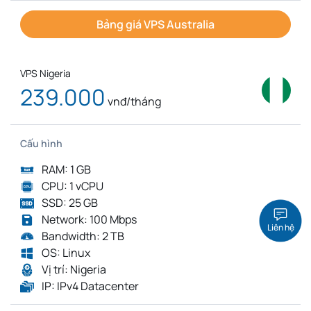
Bảng giá VPS Australia
VPS Nigeria
239.000
vnđ/tháng
Cấu hình
RAM: 1 GB
CPU: 1 vCPU
SSD: 25 GB
Network: 100 Mbps
Liên hệ
Bandwidth: 2 TB
OS: Linux
Vị trí: Nigeria
IP: IPv4 Datacenter