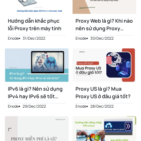
Hướng dẫn khắc phục
Proxy Web là gì? Khi nào
lỗi Proxy trên máy tính
nên sử dụng Proxy
Web?
Enode
31/Dec/2022
Enode
30/Dec/2022
IPv6 là gì? Nên sử dụng
Proxy US là gì? Mua
IPv4 hay IPv6 sẽ tốt
Proxy US ở đâu giá tốt?
hơn?
Enode
29/Dec/2022
Enode
28/Dec/2022