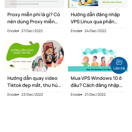
Proxy miễn phí là gì? Có
Hướng dẫn đăng nhập
nên dùng Proxy miễn
VPS Linux qua phần
phí không?
mềm Bitvise SSH Client
Enode
27/Dec/2022
Enode
24/Dec/2022
Liên hệ
Hướng dẫn quay video
Mua VPS Windows 10 ở
Tiktok đẹp mắt, thu hút
đâu? Cách đăng nhập
triệu view
VPS Windows 10
Enode
23/Dec/2022
Enode
21/Dec/2022
1
2
3
…
11
12
13
14
15
16
1