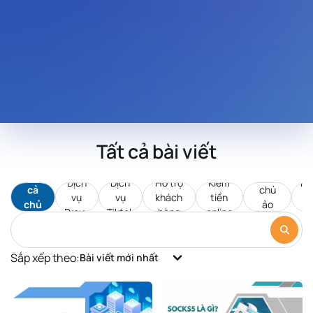
Tất cả bài viết
Tất
Máy
Dịch
Dịch
Hỗ trợ
Kiếm
Pr
cả
chủ
vụ
vụ
khách
tiền
d
chủ
ảo
Proxy
Tiktok
hàng
online
c
đề
VPS
Sắp xếp theo:
Bài viết mới nhất