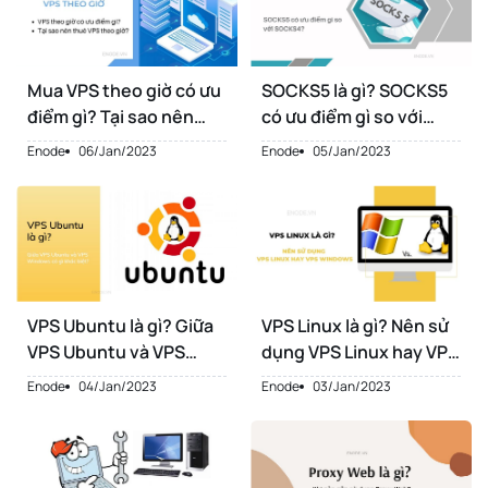
Mua VPS theo giờ có ưu
SOCKS5 là gì? SOCKS5
điểm gì? Tại sao nên
có ưu điểm gì so với
thuê VPS theo giờ?
SOCKS4?
Enode
06/Jan/2023
Enode
05/Jan/2023
VPS Ubuntu là gì? Giữa
VPS Linux là gì? Nên sử
VPS Ubuntu và VPS
dụng VPS Linux hay VPS
Windows có gì khác
Windows
Enode
04/Jan/2023
Enode
03/Jan/2023
biệt?