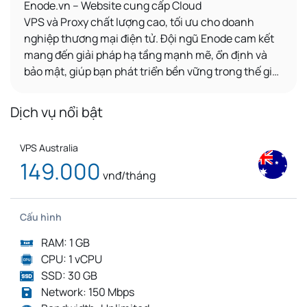
Enode.vn – Website
cung cấp
Cloud
VPS
và
Proxy
chất lượng cao, tối ưu cho
doanh
nghiệp thương mại điện tử
. Đội ngũ Enode cam kết
mang đến giải pháp hạ tầng mạnh mẽ, ổn định và
bảo mật, giúp bạn phát triển bền vững trong thế giới
số.
Dịch vụ nổi bật
VPS Australia
149.000
vnđ/tháng
Cấu hình
RAM: 1 GB
CPU: 1 vCPU
SSD: 30 GB
Network: 150 Mbps