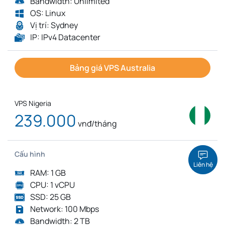
Bandwidth: Unlimited
OS: Linux
Vị trí: Sydney
IP: IPv4 Datacenter
Bảng giá VPS Australia
VPS Nigeria
239.000
vnđ/tháng
Cấu hình
Liên hệ
RAM: 1 GB
CPU: 1 vCPU
SSD: 25 GB
Network: 100 Mbps
Bandwidth: 2 TB