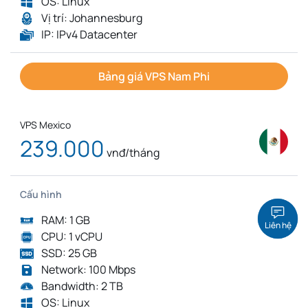
OS: Linux
Vị trí: Johannesburg
IP: IPv4 Datacenter
Bảng giá VPS Nam Phi
VPS Mexico
239.000
vnđ/tháng
Cấu hình
RAM: 1 GB
Liên hệ
CPU: 1 vCPU
SSD: 25 GB
Network: 100 Mbps
Bandwidth: 2 TB
OS: Linux