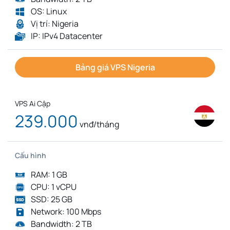
OS: Linux
Vị trí: Nigeria
IP: IPv4 Datacenter
Bảng giá VPS Nigeria
VPS Ai Cập
239.000
vnđ/tháng
Cấu hình
RAM: 1 GB
CPU: 1 vCPU
SSD: 25 GB
Network: 100 Mbps
Bandwidth: 2 TB