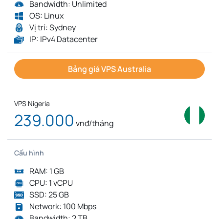
Bandwidth: Unlimited
OS: Linux
Vị trí: Sydney
IP: IPv4 Datacenter
Bảng giá VPS Australia
VPS Nigeria
239.000
vnđ/tháng
Cấu hình
RAM: 1 GB
CPU: 1 vCPU
SSD: 25 GB
Network: 100 Mbps
Bandwidth: 2 TB