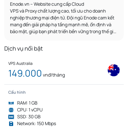
Enode.vn – Website
cung cấp
Cloud
VPS
và
Proxy
chất lượng cao, tối ưu cho
doanh
nghiệp thương mại điện tử
. Đội ngũ Enode cam kết
mang đến giải pháp hạ tầng mạnh mẽ, ổn định và
bảo mật, giúp bạn phát triển bền vững trong thế giới
số.
Dịch vụ nổi bật
VPS Australia
149.000
vnđ/tháng
Cấu hình
RAM: 1 GB
CPU: 1 vCPU
SSD: 30 GB
Network: 150 Mbps