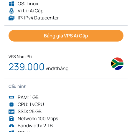
OS: Linux
Vị trí: Ai Cập
IP: IPv4 Datacenter
Bảng giá VPS Ai Cập
VPS Nam Phi
239.000
vnđ/tháng
Cấu hình
RAM: 1 GB
CPU: 1 vCPU
SSD: 25 GB
Network: 100 Mbps
Bandwidth: 2 TB