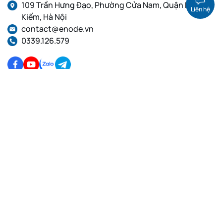
109 Trần Hưng Đạo, Phường Cửa Nam, Quận Hoàn
Liên hệ
Kiếm, Hà Nội
contact@enode.vn
0339.126.579
Dịch Vụ Cloud VPS
Dịch Vụ Proxy
VPS Linux, Thuê VPS cấu
Proxy dân cư tĩnh, Proxy IP
hình cao, VPS giá rẻ
Private, Proxy IPv4
VPS GPU Việt Nam, VPS
Proxy dân cư xoay IP, Proxy
Linux
IPv4, Proxy IPv6
VPS Việt Nam, Thuê VPS,
Proxy Việt Nam, Proxy
VPS Linux
xoay, Proxy tĩnh, Proxy
IPv4, IPv6
Proxy dân cư Việt Nam
Xoay IP, Proxy IPv4, Proxy
IPv6
Proxy Datacenter Xoay,