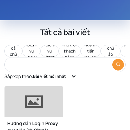
Tất cả bài viết
Tất
Máy
Dịch
Dịch
Hỗ trợ
Kiếm
Pr
cả
chủ
vụ
vụ
khách
tiền
d
chủ
ảo
Proxy
Tiktok
hàng
online
c
đề
VPS
Sắp xếp theo:
Bài viết mới nhất
Hướng dẫn Login Proxy