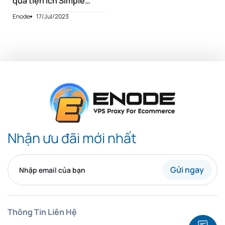
qua tiện ích Simple
Proxy Switcher
Enode
17/Jul/2023
Nhận ưu đãi mới nhất
Gửi ngay
Thông Tin Liên Hệ