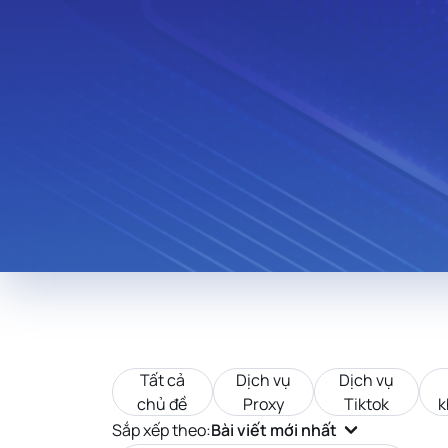
Thailand
Hungary
Lebanon
Zambia
Uruguay
South Africa
New Zealand
Andorra
Morocco
Libya
Iraq
Tất cả
Dịch vụ
Dịch vụ
chủ đề
Proxy
Tiktok
k
Sắp xếp theo:
Bài viết mới nhất