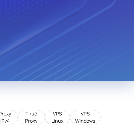
Monaco
Venezuela
n
Bolivia
Kenya
Serbia
Slovenia
Liberia
Mexico
Cuba
Bulgaria
Slovakia
Cyprus
edonia
Jordan
Cambodia
Bosnia And
a
Luxembourg
Herzegovina
Tunisia
Tanzania
g
Taiwan
Korea
Nigeria
Việt Nam
Proxy
Thuê
VPS
VPS
IPv4
Proxy
Linux
Windows