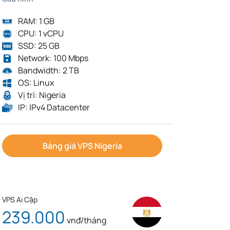
RAM: 1 GB
CPU: 1 vCPU
SSD: 25 GB
Network: 100 Mbps
Bandwidth: 2 TB
OS: Linux
Vị trí: Nigeria
IP: IPv4 Datacenter
Bảng giá VPS Nigeria
VPS Ai Cập
239.000
vnđ/tháng