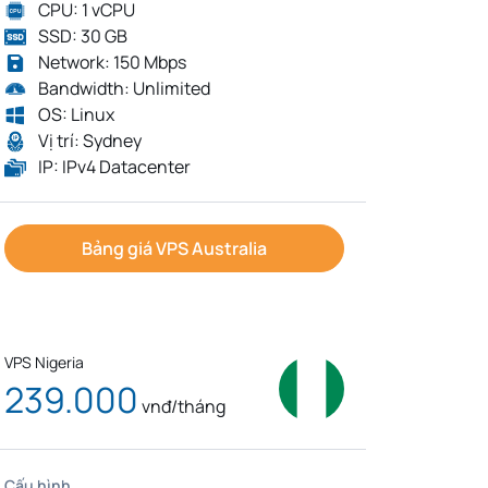
CPU: 1 vCPU
SSD: 30 GB
Network: 150 Mbps
Bandwidth: Unlimited
OS: Linux
Vị trí: Sydney
IP: IPv4 Datacenter
Bảng giá VPS Australia
VPS Nigeria
239.000
vnđ/tháng
Cấu hình