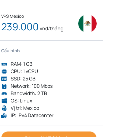
VPS Mexico
239.000
vnđ/tháng
Cấu hình
RAM: 1 GB
CPU: 1 vCPU
SSD: 25 GB
Network: 100 Mbps
Bandwidth: 2 TB
OS: Linux
Vị trí: Mexico
IP: IPv4 Datacenter