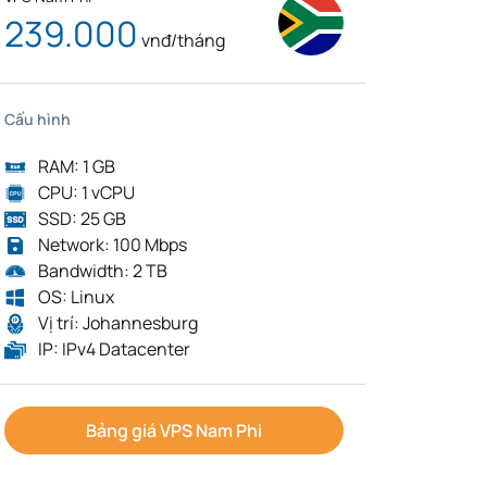
239.000
vnđ/tháng
Cấu hình
RAM: 1 GB
CPU: 1 vCPU
SSD: 25 GB
Network: 100 Mbps
Bandwidth: 2 TB
OS: Linux
Vị trí: Johannesburg
IP: IPv4 Datacenter
Bảng giá VPS Nam Phi