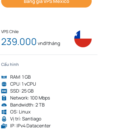
Bảng giá VPS Mexico
VPS Chile
239.000
vnđ/tháng
Cấu hình
RAM: 1 GB
CPU: 1 vCPU
SSD: 25 GB
Network: 100 Mbps
Bandwidth: 2 TB
OS: Linux
Vị trí: Santiago
IP: IPv4 Datacenter