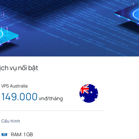
Monaco
Venezuela
n
Bolivia
Kenya
Serbia
Slovenia
Liberia
Mexico
Cuba
Bulgaria
Slovakia
Cyprus
edonia
Jordan
Cambodia
ịch vụ nổi bật
Bosnia And
a
Luxembourg
Herzegovina
VPS Australia
Tunisia
Tanzania
149.000
vnđ/tháng
g
Taiwan
Korea
Nigeria
Việt Nam
Cấu hình
RAM: 1 GB