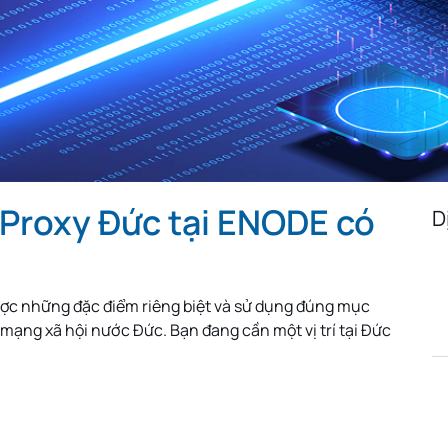
Algeria
Egypt
Iceland
Austria
Turkmenistan
Uzbekista
Mongolia
Malaysia
Paraguay
Albania
Jamaica
Israel
Sri Lanka
Madagascar
Nepal
Costa Rica
Kyrgyzstan
Croatia
 Proxy Đức tại ENODE có
Saudi Arabia
Bahamas
North Mac
D
Montenegro
Malta
Guatemal
Ethiopia
Ivory Coast
Cameroon
được những đặc điểm riêng biệt và sử dụng đúng mục
South Sudan
Denmark
Hong Kon
mạng xã hội nước Đức. Bạn đang cần một vị trí tại Đức
Iran
Pakistan
Tajikistan