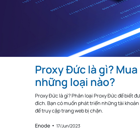
Thailand
Hungary
Lebanon
Zambia
Uruguay
South Africa
Proxy Đức là gì? Mua
New Zealand
Andorra
những loại nào?
Morocco
Proxy Đức là gì? Phân loại Proxy Đức để biết 
Libya
đích. Bạn có muốn phát triển những tài khoản 
để truy cập trang web bị chặn.
Iraq
Enode
17/Jun/2023