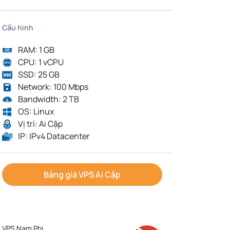
Cấu hình
RAM: 1 GB
CPU: 1 vCPU
SSD: 25 GB
Network: 100 Mbps
Bandwidth: 2 TB
OS: Linux
Vị trí: Ai Cập
IP: IPv4 Datacenter
Bảng giá VPS Ai Cập
VPS Nam Phi