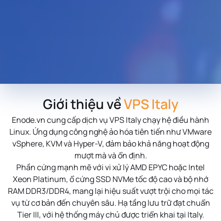
Giới thiệu về
VPS Italy
Enode.vn cung cấp dịch vụ VPS Italy chạy hệ điều hành
Linux. Ứng dụng công nghệ ảo hóa tiên tiến như VMware
vSphere, KVM và Hyper-V, đảm bảo khả năng hoạt động
mượt mà và ổn định.
Phần cứng mạnh mẽ với vi xử lý AMD EPYC hoặc Intel
Xeon Platinum, ổ cứng SSD NVMe tốc độ cao và bộ nhớ
RAM DDR3/DDR4, mang lại hiệu suất vượt trội cho mọi tác
vụ từ cơ bản đến chuyên sâu. Hạ tầng lưu trữ đạt chuẩn
Tier III, với hệ thống máy chủ được triển khai tại Italy.