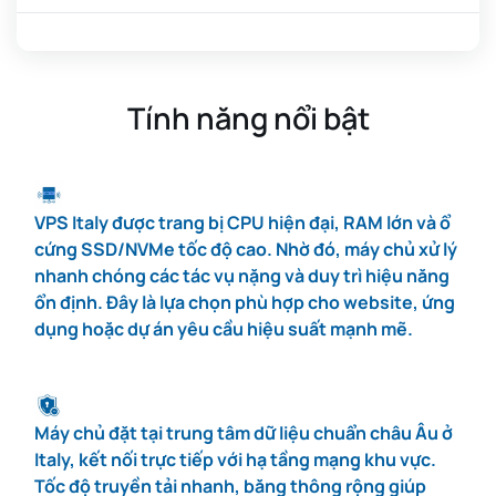
#6
10 GB
6 vCPU
100 GB
100 Mbps
Tính năng nổi bật
#7
12 GB
8 vCPU
150 GB
100 Mbps
VPS Italy được trang bị CPU hiện đại, RAM lớn và ổ
#8
14 GB
10 vCPU
170 GB
100 Mbps
cứng SSD/NVMe tốc độ cao. Nhờ đó, máy chủ xử lý
nhanh chóng các tác vụ nặng và duy trì hiệu năng
ổn định. Đây là lựa chọn phù hợp cho website, ứng
#9
16 GB
16 vCPU
210 GB
100 Mbps
dụng hoặc dự án yêu cầu hiệu suất mạnh mẽ.
#10
24 GB
20 vCPU
310 GB
100 Mbps
Máy chủ đặt tại trung tâm dữ liệu chuẩn châu Âu ở
Italy, kết nối trực tiếp với hạ tầng mạng khu vực.
Tốc độ truyền tải nhanh, băng thông rộng giúp