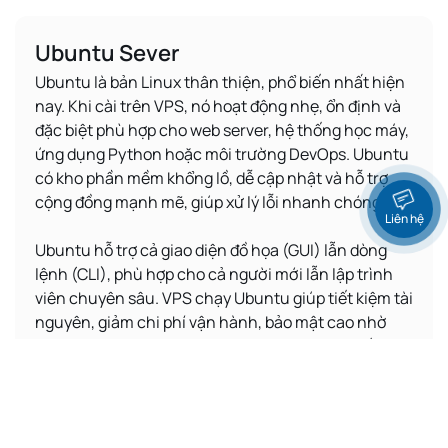
Ubuntu Sever
Ubuntu là bản Linux thân thiện, phổ biến nhất hiện
nay. Khi cài trên VPS, nó hoạt động nhẹ, ổn định và
đặc biệt phù hợp cho web server, hệ thống học máy,
ứng dụng Python hoặc môi trường DevOps. Ubuntu
có kho phần mềm khổng lồ, dễ cập nhật và hỗ trợ
cộng đồng mạnh mẽ, giúp xử lý lỗi nhanh chóng.
Liên hệ
Ubuntu hỗ trợ cả giao diện đồ họa (GUI) lẫn dòng
lệnh (CLI), phù hợp cho cả người mới lẫn lập trình
viên chuyên sâu. VPS chạy Ubuntu giúp tiết kiệm tài
nguyên, giảm chi phí vận hành, bảo mật cao nhờ
cập nhật thường xuyên. Nó là lựa chọn phổ biến
trong vận hành website, máy chủ ứng dụng,
microservices hoặc container.
Ubuntu 22.04