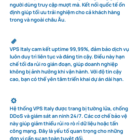
#11
32 GB
24 vCPU
410 GB
100 Mbps
người dùng truy cập mượt mà. Kết nối quốc tế ổn
định giúp tối ưu trải nghiệm cho cả khách hàng
trong và ngoài châu Âu.
#12
64 GB
32 vCPU
510 GB
100 Mbps
VPS Italy cam kết uptime 99,99%, đảm bảo dịch vụ
luôn duy trì liên tục và đáng tin cậy. Điều này hạn
chế tối đa rủi ro gián đoạn, giúp doanh nghiệp
không bị ảnh hưởng khi vận hành. Với độ tin cậy
cao, bạn có thể yên tâm triển khai dự án dài hạn.
Hệ thống VPS Italy được trang bị tường lửa, chống
DDoS và giám sát an ninh 24/7. Các cơ chế bảo vệ
này giúp giảm thiểu rủi ro rò rỉ dữ liệu hoặc tấn
công mạng. Đây là yếu tố quan trọng cho những
đơn vị cần sự an toàn tuyệt đối.