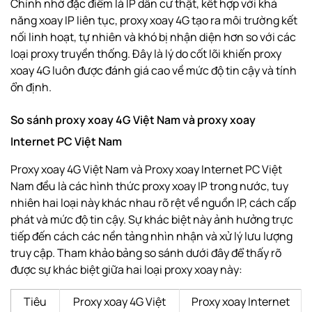
Chính nhờ đặc điểm là IP dân cư thật, kết hợp với khả
năng xoay IP liên tục, proxy xoay 4G tạo ra môi trường kết
nối linh hoạt, tự nhiên và khó bị nhận diện hơn so với các
loại proxy truyền thống. Đây là lý do cốt lõi khiến proxy
xoay 4G luôn được đánh giá cao về mức độ tin cậy và tính
ổn định.
So sánh proxy xoay 4G Việt Nam và proxy xoay
Internet PC Việt Nam
Proxy xoay 4G Việt Nam và Proxy xoay Internet PC Việt
Nam đều là các hình thức proxy xoay IP trong nước, tuy
nhiên hai loại này khác nhau rõ rệt về nguồn IP, cách cấp
phát và mức độ tin cậy. Sự khác biệt này ảnh hưởng trực
tiếp đến cách các nền tảng nhìn nhận và xử lý lưu lượng
truy cập. Tham khảo bảng so sánh dưới đây để thấy rõ
được sự khác biệt giữa hai loại proxy xoay này:
Tiêu
Proxy xoay 4G Việt
Proxy xoay Internet