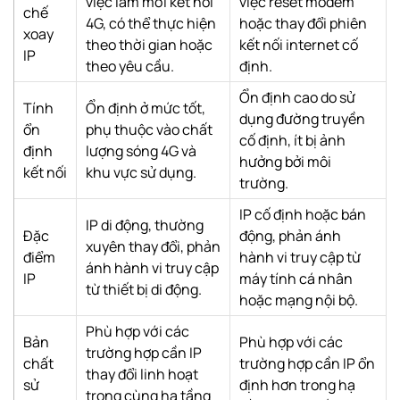
việc làm mới kết nối
việc reset modem
chế
4G, có thể thực hiện
hoặc thay đổi phiên
xoay
theo thời gian hoặc
kết nối internet cố
IP
theo yêu cầu.
định.
Ổn định cao do sử
Tính
Ổn định ở mức tốt,
dụng đường truyền
ổn
phụ thuộc vào chất
cố định, ít bị ảnh
định
lượng sóng 4G và
hưởng bởi môi
kết nối
khu vực sử dụng.
trường.
IP cố định hoặc bán
IP di động, thường
Đặc
động, phản ánh
xuyên thay đổi, phản
điểm
hành vi truy cập từ
ánh hành vi truy cập
IP
máy tính cá nhân
từ thiết bị di động.
hoặc mạng nội bộ.
Phù hợp với các
Bản
Phù hợp với các
trường hợp cần IP
chất
trường hợp cần IP ổn
thay đổi linh hoạt
sử
định hơn trong hạ
trong cùng hạ tầng