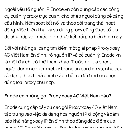
Ngoài yếu tố nguồn IP, Enode.vn còn cung cấp các công
cụ quản lý proxy trực quan, cho phép người dùng dễ dàng
cấu hình, kiểm soát kết nối và theo dõi trạng thái hoạt
động. Việc triển khai và sử dụng proxy cũng được tối ưu
để phù hợp với nhiều hình thức kết nối phổ biến hiện nay.
Đối với những ai đang tìm kiếm một giải pháp Proxy xoay
4G Việt Nam ổn định, rõ nguồn IP và dễ quản lý, Enode.vn
là một địa chỉ có thể tham khảo. Trước khi lựa chọn,
người dùng nên xem xét kỹ thông tin gói dịch vụ, nhu cầu
sử dụng thực tế và chính sách hỗ trợ để đảm bảo chọn
đúng loại proxy phù hợp.
Enode có những gói Proxy xoay 4G Việt Nam nào?
Enode cung cấp đầy đủ các gói Proxy xoay 4G Việt Nam,
tập trung vào việc đa dạng hóa nguồn IP di động và đảm
bảo khả năng xoay IP ổn định theo đúng đặc điểm của
mạng 4G. Các gói proxy tại Enode được xây dựng dựa trên