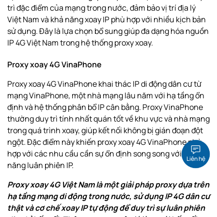
trì đặc điểm của mạng trong nước, đảm bảo vị trí địa lý
Việt Nam và khả năng xoay IP phù hợp với nhiều kịch bản
sử dụng. Đây là lựa chọn bổ sung giúp đa dạng hóa nguồn
IP 4G Việt Nam trong hệ thống proxy xoay.
Proxy xoay 4G VinaPhone
Proxy xoay 4G VinaPhone khai thác IP di động dân cư từ
mạng VinaPhone, một nhà mạng lâu năm với hạ tầng ổn
định và hệ thống phân bổ IP cân bằng.
Proxy VinaPhone
thường duy trì tính nhất quán tốt về khu vực và nhà mạng
trong quá trình xoay, giúp kết nối không bị gián đoạn đột
ngột. Đặc điểm này khiến proxy xoay 4G VinaPhone phù
hợp với các nhu cầu cần sự ổn định song song với khả
Liên hệ
năng luân phiên IP.
Proxy xoay 4G Việt Nam là một giải pháp proxy dựa trên
hạ tầng mạng di động trong nước, sử dụng IP 4G dân cư
thật và cơ chế xoay IP tự động để duy trì sự luân phiên