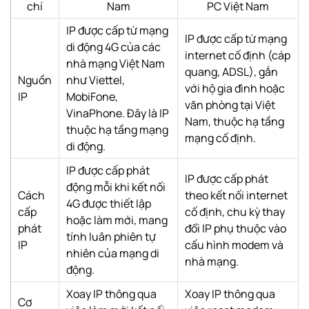
chí
Nam
PC Việt Nam
IP được cấp từ mạng
IP được cấp từ mạng
di động 4G của các
internet cố định (cáp
nhà mạng Việt Nam
quang, ADSL), gắn
Nguồn
như Viettel,
với hộ gia đình hoặc
IP
MobiFone,
văn phòng tại Việt
VinaPhone. Đây là IP
Nam, thuộc hạ tầng
thuộc hạ tầng mạng
mạng cố định.
di động.
IP được cấp phát
IP được cấp phát
động mỗi khi kết nối
Cách
theo kết nối internet
4G được thiết lập
cấp
cố định, chu kỳ thay
hoặc làm mới, mang
phát
đổi IP phụ thuộc vào
tính luân phiên tự
IP
cấu hình modem và
nhiên của mạng di
nhà mạng.
động.
Xoay IP thông qua
Xoay IP thông qua
Cơ