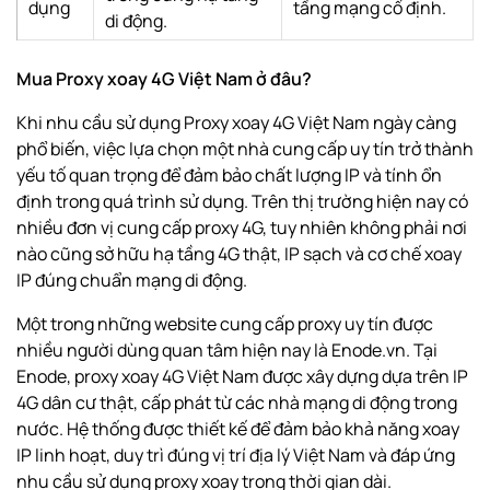
dụng
tầng mạng cố định.
di động.
Mua Proxy xoay 4G Việt Nam ở đâu?
Khi nhu cầu sử dụng Proxy xoay 4G Việt Nam ngày càng
phổ biến, việc lựa chọn một nhà cung cấp uy tín trở thành
yếu tố quan trọng để đảm bảo chất lượng IP và tính ổn
định trong quá trình sử dụng. Trên thị trường hiện nay có
nhiều đơn vị cung cấp proxy 4G, tuy nhiên không phải nơi
nào cũng sở hữu hạ tầng 4G thật, IP sạch và cơ chế xoay
IP đúng chuẩn mạng di động.
Một trong những website cung cấp proxy uy tín được
nhiều người dùng quan tâm hiện nay là Enode.vn. Tại
Enode, proxy xoay 4G Việt Nam được xây dựng dựa trên IP
4G dân cư thật, cấp phát từ các nhà mạng di động trong
nước. Hệ thống được thiết kế để đảm bảo khả năng xoay
IP linh hoạt, duy trì đúng vị trí địa lý Việt Nam và đáp ứng
nhu cầu sử dụng proxy xoay trong thời gian dài.