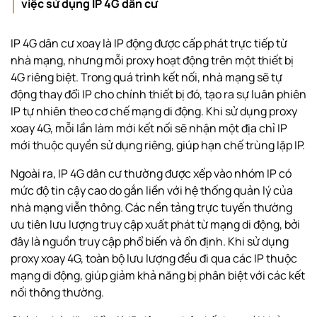
việc sử dụng IP 4G dân cư
IP 4G dân cư xoay là IP động được cấp phát trực tiếp từ
nhà mạng, nhưng mỗi proxy hoạt động trên một thiết bị
4G riêng biệt. Trong quá trình kết nối, nhà mạng sẽ tự
động thay đổi IP cho chính thiết bị đó, tạo ra sự luân phiên
IP tự nhiên theo cơ chế mạng di động. Khi sử dụng proxy
xoay 4G, mỗi lần làm mới kết nối sẽ nhận một địa chỉ IP
mới thuộc quyền sử dụng riêng, giúp hạn chế trùng lặp IP.
Ngoài ra, IP 4G dân cư thường được xếp vào nhóm IP có
mức độ tin cậy cao do gắn liền với hệ thống quản lý của
nhà mạng viễn thông. Các nền tảng trực tuyến thường
ưu tiên lưu lượng truy cập xuất phát từ mạng di động, bởi
đây là nguồn truy cập phổ biến và ổn định. Khi sử dụng
proxy xoay 4G, toàn bộ lưu lượng đều đi qua các IP thuộc
mạng di động, giúp giảm khả năng bị phân biệt với các kết
nối thông thường.