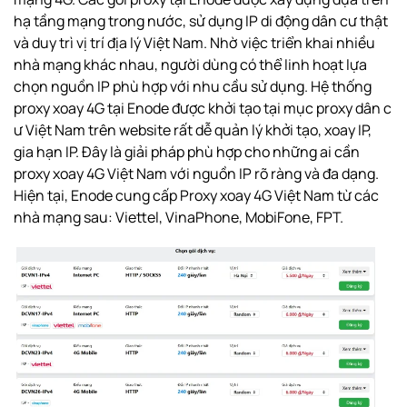
hạ tầng mạng trong nước, sử dụng IP di động dân cư thật
và duy trì vị trí địa lý Việt Nam. Nhờ việc triển khai nhiều
nhà mạng khác nhau, người dùng có thể linh hoạt lựa
chọn nguồn IP phù hợp với nhu cầu sử dụng. Hệ thống
proxy xoay 4G tại Enode được khởi tạo tại mục
proxy dân c
ư Việt Nam
trên website rất dễ quản lý khởi tạo, xoay IP,
gia hạn IP. Đây là giải pháp phù hợp cho những ai cần
proxy xoay 4G Việt Nam với nguồn IP rõ ràng và đa dạng.
Hiện tại, Enode cung cấp Proxy xoay 4G Việt Nam từ các
nhà mạng sau: Viettel, VinaPhone, MobiFone, FPT.