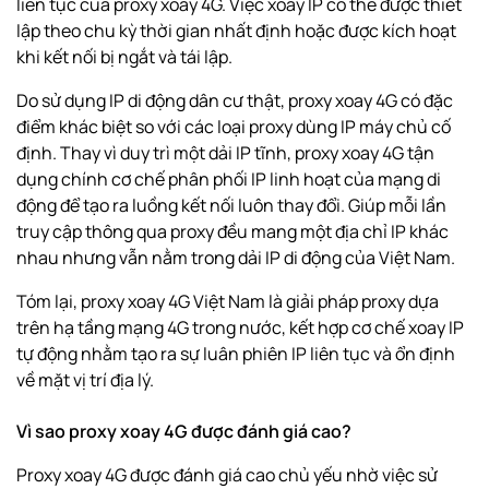
liên tục của proxy xoay 4G. Việc xoay IP có thể được thiết
lập theo chu kỳ thời gian nhất định hoặc được kích hoạt
khi kết nối bị ngắt và tái lập.
Do sử dụng IP di động dân cư thật, proxy xoay
4G
có đặc
điểm khác biệt so với các loại proxy dùng IP máy chủ cố
định. Thay vì duy trì một dải IP tĩnh, proxy xoay 4G tận
dụng chính cơ chế phân phối IP linh hoạt của mạng di
động để tạo ra luồng kết nối luôn thay đổi. Giúp mỗi lần
truy cập thông qua proxy đều mang một địa chỉ IP khác
nhau nhưng vẫn nằm trong dải IP di động của Việt Nam.
Tóm lại, proxy xoay 4G Việt Nam là giải pháp proxy dựa
trên hạ tầng mạng 4G trong nước, kết hợp cơ chế xoay IP
tự động nhằm tạo ra sự luân phiên IP liên tục và ổn định
về mặt vị trí địa lý.
Vì sao proxy xoay 4G được đánh giá cao?
Proxy xoay 4G được đánh giá cao chủ yếu nhờ việc sử