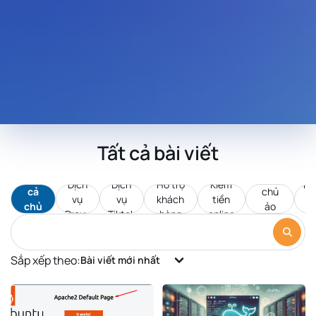
Tất cả bài viết
Tất
Máy
Dịch
Dịch
Hỗ trợ
Kiếm
Pr
cả
chủ
vụ
vụ
khách
tiền
d
chủ
ảo
Proxy
Tiktok
hàng
online
c
đề
VPS
Sắp xếp theo:
Bài viết mới nhất