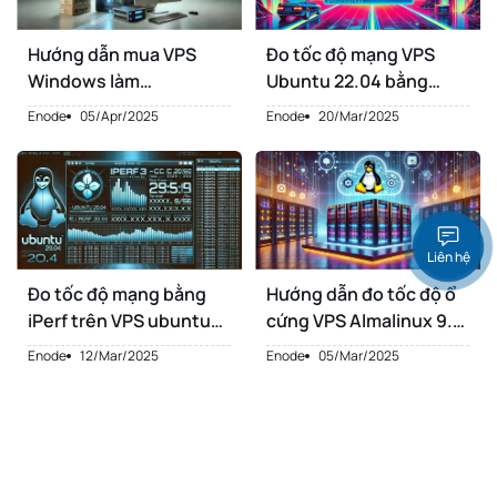
Hướng dẫn mua VPS
Đo tốc độ mạng VPS
Windows làm
Ubuntu 22.04 bằng
dropshipping Shopify
Speedtest CLI
Enode
05/Apr/2025
Enode
20/Mar/2025
Liên hệ
Đo tốc độ mạng bằng
Hướng dẫn đo tốc độ ổ
iPerf trên VPS ubuntu
cứng VPS Almalinux 9.4
20.04
bằng fio
Enode
12/Mar/2025
Enode
05/Mar/2025
1
2
3
4
5
6
7
…
15
16
1