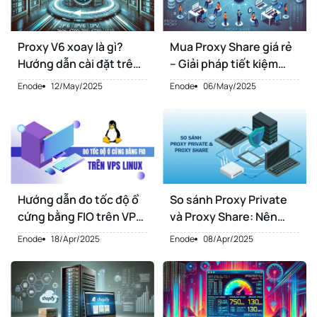
Proxy V6 xoay là gì?
Mua Proxy Share giá rẻ
Hướng dẫn cài đặt trên
– Giải pháp tiết kiệm
Chrome chi tiết nhất
cho hoạt động MMO
Enode
12/May/2025
Enode
06/May/2025
Hướng dẫn đo tốc độ ổ
So sánh Proxy Private
cứng bằng FIO trên VPS
và Proxy Share: Nên
Linux
chọn loại nào?
Enode
18/Apr/2025
Enode
08/Apr/2025