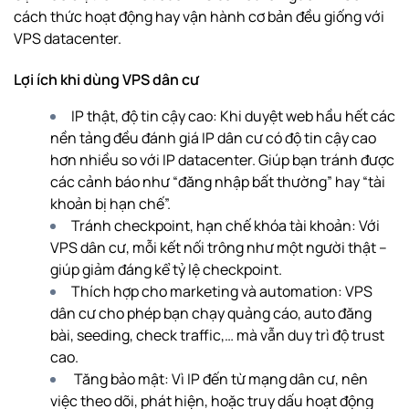
cách thức hoạt động hay vận hành cơ bản đều giống với
VPS datacenter.
Lợi ích khi dùng VPS dân cư
IP thật, độ tin cậy cao: Khi duyệt web hầu hết các
nền tảng đều đánh giá IP dân cư có độ tin cậy cao
hơn nhiều so với IP datacenter. Giúp bạn tránh được
các cảnh báo như “đăng nhập bất thường” hay “tài
khoản bị hạn chế”.
Tránh checkpoint, hạn chế khóa tài khoản: Với
VPS dân cư, mỗi kết nối trông như một người thật –
giúp giảm đáng kể tỷ lệ checkpoint.
Thích hợp cho marketing và automation: VPS
dân cư cho phép bạn chạy quảng cáo, auto đăng
bài, seeding, check traffic,… mà vẫn duy trì độ trust
cao.
Tăng bảo mật: Vì IP đến từ mạng dân cư, nên
việc theo dõi, phát hiện, hoặc truy dấu hoạt động