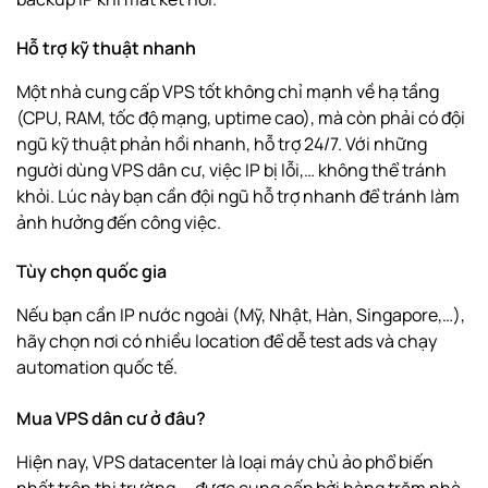
Hỗ trợ kỹ thuật nhanh
Một nhà cung cấp VPS tốt không chỉ mạnh về hạ tầng
(CPU, RAM, tốc độ mạng, uptime cao), mà còn phải có đội
ngũ kỹ thuật phản hồi nhanh, hỗ trợ 24/7. Với những
người dùng VPS dân cư, việc IP bị lỗi,… không thể tránh
khỏi. Lúc này bạn cần đội ngũ hỗ trợ nhanh để tránh làm
ảnh hưởng đến công việc.
Tùy chọn quốc gia
Nếu bạn cần IP nước ngoài (Mỹ, Nhật, Hàn, Singapore,…),
hãy chọn nơi có nhiều location để dễ test ads và chạy
automation quốc tế.
Mua VPS dân cư ở đâu?
Hiện nay, VPS datacenter là loại máy chủ ảo phổ biến
nhất trên thị trường — được cung cấp bởi hàng trăm nhà