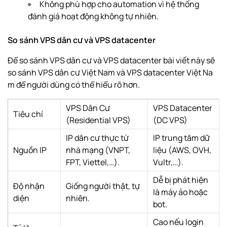
Không phù hợp cho automation vì hệ thống
đánh giá hoạt động không tự nhiên.
So sánh VPS dân cư và VPS datacenter
Để so sánh VPS dân cư và VPS datacenter bài viết này sẽ
so sánh VPS dân cư Việt Nam và
VPS datacenter Việt Na
m
để người dùng có thể hiểu rõ hơn.
VPS Dân Cư
VPS Datacenter
Tiêu chí
(Residential VPS)
(DC VPS)
IP dân cư thực từ
IP trung tâm dữ
Nguồn IP
nhà mạng (VNPT,
liệu (AWS, OVH,
FPT, Viettel,…).
Vultr,…).
Dễ bị phát hiện
Độ nhận
Giống người thật, tự
là máy ảo hoặc
diện
nhiên.
bot.
Cao nếu login