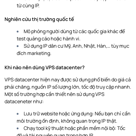
từ cùng IP.
Nghiên cứu thị trường quốc tế
Mô phỏng người dùng từ các quốc gia khác để
test quảng cáo hoặc hành vi.
Sử dụng IP dân cư Mỹ, Anh, Nhật, Hàn,… tùy mục
đích marketing.
Khi nào nên dùng VPS datacenter?
VPS datacenter hiện nay được sử dụng phổ biến do giá cả
phải chăng, nguồn IP số lượng lớn, tốc độ truy cập nhanh.
Một số trường hợp cần thiết nên sử dụng VPS
dataceneter như:
Lưu trữ website hoặc ứng dụng: Nếu bạn chỉ cần
môi trường ổn định, không quan trọng IP thật.
Chạy tool kỹ thuật hoặc phần mềm nội bộ: Tốc
độ và tài nguyên quan trọng hơn IP.