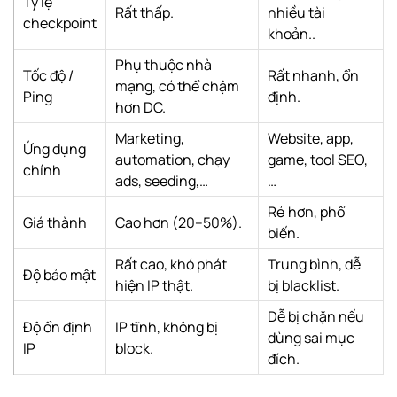
Tỷ lệ
Rất thấp.
nhiều tài
checkpoint
khoản..
Phụ thuộc nhà
Tốc độ /
Rất nhanh, ổn
mạng, có thể chậm
Ping
định.
hơn DC.
Marketing,
Website, app,
Ứng dụng
automation, chạy
game, tool SEO,
chính
ads, seeding,…
…
Rẻ hơn, phổ
Giá thành
Cao hơn (20–50%).
biến.
Rất cao, khó phát
Trung bình, dễ
Độ bảo mật
hiện IP thật.
bị blacklist.
Dễ bị chặn nếu
Độ ổn định
IP tĩnh, không bị
dùng sai mục
IP
block.
đích.