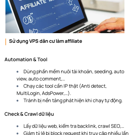
Sử dụng VPS dân cư làm affiliate
Automation & Tool
Dùng phần mềm nuôi tài khoản, seeding, auto
view, auto comment,…
Chạy các tool cần IP thật (Anti detect,
MultiLogin, AdsPower,…).
Tránh bị nền tảng phát hiện khi chạy tự động.
Check & Crawl dữ liệu
Lấy dữ liệu web, kiểm tra backlink, crawl SEO,…
Giảm tỷ lệ bị block request khi truy cập nhiều lần