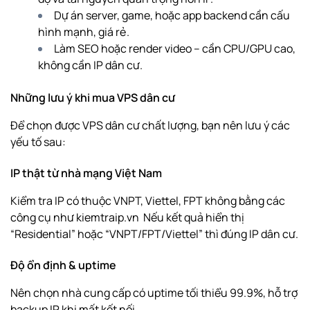
Dự án server, game, hoặc app backend cần cấu
hình mạnh, giá rẻ.
Làm SEO hoặc render video – cần CPU/GPU cao,
không cần IP dân cư.
Những lưu ý khi mua VPS dân cư
Để chọn được VPS dân cư chất lượng, bạn nên lưu ý các
yếu tố sau:
IP thật từ nhà mạng Việt Nam
Kiểm tra IP có thuộc VNPT, Viettel, FPT không bằng các
công cụ như
kiemtraip.vn
Nếu kết quả hiển thị
“Residential” hoặc “VNPT/FPT/Viettel” thì đúng IP dân cư.
Độ ổn định & uptime
Nên chọn nhà cung cấp có uptime tối thiểu 99.9%, hỗ trợ
backup IP khi mất kết nối.