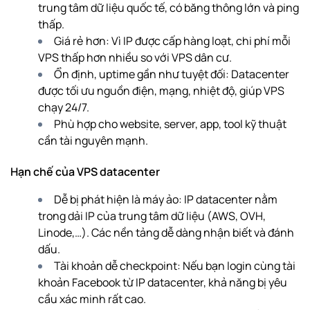
trung tâm dữ liệu quốc tế, có băng thông lớn và ping
thấp.
Giá rẻ hơn: Vì IP được cấp hàng loạt, chi phí mỗi
VPS thấp hơn nhiều so với VPS dân cư.
Ổn định, uptime gần như tuyệt đối: Datacenter
được tối ưu nguồn điện, mạng, nhiệt độ, giúp VPS
chạy 24/7.
Phù hợp cho website, server, app, tool kỹ thuật
cần tài nguyên mạnh.
Hạn chế của VPS datacenter
Dễ bị phát hiện là máy ảo: IP datacenter nằm
trong dải IP của trung tâm dữ liệu (AWS, OVH,
Linode,…). Các nền tảng dễ dàng nhận biết và đánh
dấu.
Tài khoản dễ checkpoint: Nếu bạn login cùng tài
khoản Facebook từ IP datacenter, khả năng bị yêu
cầu xác minh rất cao.