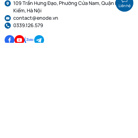
109 Trần Hưng Đạo, Phường Cửa Nam, Quận Hoàn
Liên hệ
Kiếm, Hà Nội
contact@enode.vn
0339.126.579
Dịch Vụ Cloud VPS
Dịch Vụ Proxy
VPS Linux, Thuê VPS cấu
Proxy dân cư tĩnh, Proxy IP
hình cao, VPS giá rẻ
Private, Proxy IPv4
VPS GPU Việt Nam, VPS
Proxy dân cư xoay IP, Proxy
Linux
IPv4, Proxy IPv6
VPS Việt Nam, Thuê VPS,
Proxy Việt Nam, Proxy
VPS Linux
xoay, Proxy tĩnh, Proxy
IPv4, IPv6
Proxy dân cư Việt Nam
Xoay IP, Proxy IPv4, Proxy
IPv6
Proxy Datacenter Xoay,