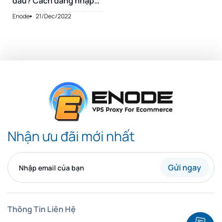
đâu? Cách đăng nhập
VPS Windows 10
Enode
21/Dec/2022
Nhận ưu đãi mới nhất
Gửi ngay
Thông Tin Liên Hệ