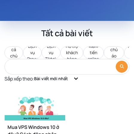
Tất cả bài viết
Tất
Máy
Dịch
Dịch
Hỗ trợ
Kiếm
Pr
cả
chủ
vụ
vụ
khách
tiền
d
chủ
ảo
Proxy
Tiktok
hàng
online
c
đề
VPS
Sắp xếp theo:
Bài viết mới nhất
Mua VPS Windows 10 ở