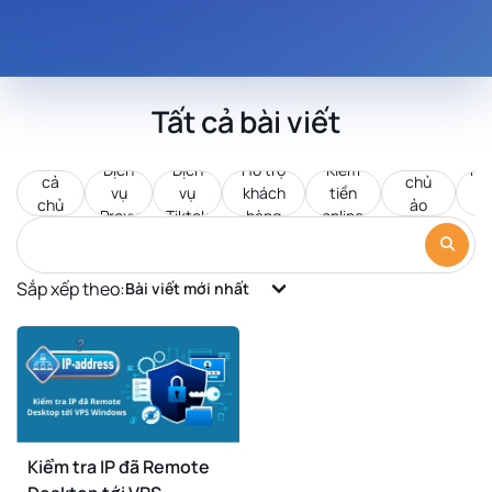
Tất cả bài viết
Tất
Máy
Dịch
Dịch
Hỗ trợ
Kiếm
Pr
cả
chủ
vụ
vụ
khách
tiền
d
chủ
ảo
Proxy
Tiktok
hàng
online
c
đề
VPS
Sắp xếp theo:
Bài viết mới nhất
Kiểm tra IP đã Remote