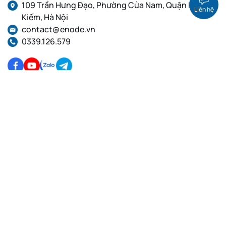
109 Trần Hưng Đạo, Phường Cửa Nam, Quận Hoàn
Liên hệ
Kiếm, Hà Nội
contact@enode.vn
0339.126.579
Dịch Vụ Cloud VPS
Dịch Vụ Proxy
VPS Linux, Thuê VPS cấu
Proxy dân cư tĩnh, Proxy IP
hình cao, VPS giá rẻ
Private, Proxy IPv4
VPS GPU Việt Nam, VPS
Proxy dân cư xoay IP, Proxy
Linux
IPv4, Proxy IPv6
VPS Việt Nam, Thuê VPS,
Proxy Việt Nam, Proxy
VPS Linux
xoay, Proxy tĩnh, Proxy
IPv4, IPv6
Proxy dân cư Việt Nam
Xoay IP, Proxy IPv4, Proxy
IPv6
Proxy Datacenter Xoay,