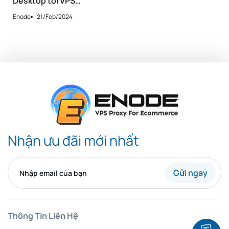
Desktop tới VPS
Windows của bạn
Enode
21/Feb/2024
Nhận ưu đãi mới nhất
Gửi ngay
Thông Tin Liên Hệ