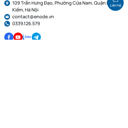
109 Trần Hưng Đạo, Phường Cửa Nam, Quận Hoàn
Liên hệ
Kiếm, Hà Nội
contact@enode.vn
0339.126.579
Dịch Vụ Cloud VPS
Dịch Vụ Proxy
VPS Linux, Thuê VPS cấu
Proxy dân cư tĩnh, Proxy IP
hình cao, VPS giá rẻ
Private, Proxy IPv4
VPS GPU Việt Nam, VPS
Proxy dân cư xoay IP, Proxy
Linux
IPv4, Proxy IPv6
VPS Việt Nam, Thuê VPS,
Proxy Việt Nam, Proxy
VPS Linux
xoay, Proxy tĩnh, Proxy
IPv4, IPv6
Proxy dân cư Việt Nam
Xoay IP, Proxy IPv4, Proxy
IPv6
Proxy Datacenter Xoay,