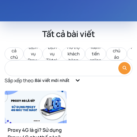
Tất cả bài viết
Tất
Máy
Dịch
Dịch
Hỗ trợ
Kiếm
Pr
cả
chủ
vụ
vụ
khách
tiền
d
chủ
ảo
Proxy
Tiktok
hàng
online
c
đề
VPS
Sắp xếp theo:
Bài viết mới nhất
Proxy 4G là gì? Sử dụng