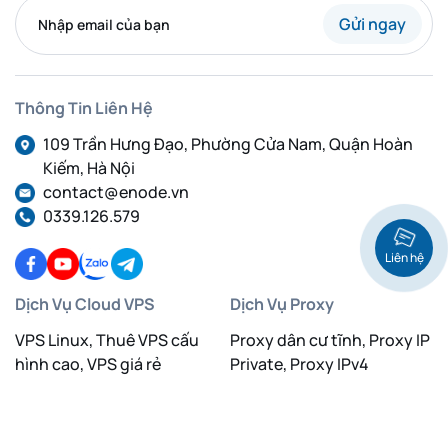
Gửi ngay
Thông Tin Liên Hệ
109 Trần Hưng Đạo, Phường Cửa Nam, Quận Hoàn
Kiếm, Hà Nội
contact@enode.vn
0339.126.579
Liên hệ
Dịch Vụ Cloud VPS
Dịch Vụ Proxy
VPS Linux, Thuê VPS cấu
Proxy dân cư tĩnh, Proxy IP
hình cao, VPS giá rẻ
Private, Proxy IPv4
VPS GPU Việt Nam, VPS
Proxy dân cư xoay IP, Proxy
Linux
IPv4, Proxy IPv6
VPS Việt Nam, Thuê VPS,
Proxy Việt Nam, Proxy