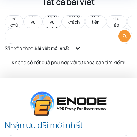
Tất cả bài viết
Tất
Máy
Dịch
Dịch
Hỗ trợ
Kiếm
Pr
cả
chủ
vụ
vụ
khách
tiền
d
chủ
ảo
Proxy
Tiktok
hàng
online
c
đề
VPS
Sắp xếp theo:
Bài viết mới nhất
Không có kết quả phù hợp với từ khóa bạn tìm kiếm!
Nhận ưu đãi mới nhất